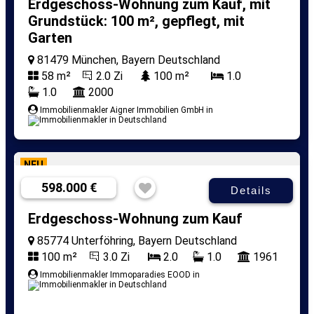
Erdgeschoss-Wohnung zum Kauf, mit
Grundstück: 100 m², gepflegt, mit
Garten
81479 München, Bayern Deutschland
58 m²
2.0 Zi
100 m²
1.0
1.0
2000
Immobilienmakler Aigner Immobilien GmbH in
NEU
598.000 €
Details
Erdgeschoss-Wohnung zum Kauf
85774 Unterföhring, Bayern Deutschland
100 m²
3.0 Zi
2.0
1.0
1961
Immobilienmakler Immoparadies EOOD in