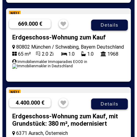
NEU
669.000 €
Details
Erdgeschoss-Wohnung zum Kauf
80802 München / Schwabing, Bayern Deutschland
65 m²
2.0 Zi
1.0
1.0
1968
Immobilienmakler Immoparadies EOOD in
NEU
4.400.000 €
Details
Erdgeschoss-Wohnung zum Kauf, mit
Grundstück: 380 m², modernisiert
6371 Aurach, Österreich