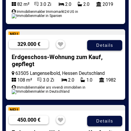
82 m²
3.0 Zi
2.0
2.0
2019
Immobilienmakler Immomarkt24 UG in
NEU
329.000 €
Details
Erdgeschoss-Wohnung zum Kauf,
gepflegt
63505 Langenselbold, Hessen Deutschland
108 m²
3.0 Zi
2.0
1.0
1982
Immobilienmakler ars vivendi immobilien in
NEU
450.000 €
Details