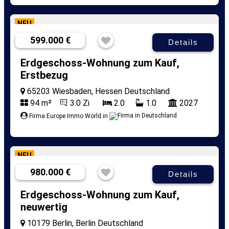
NEU
599.000 €
Details
Erdgeschoss-Wohnung zum Kauf,
Erstbezug
65203 Wiesbaden, Hessen Deutschland
94 m²
3.0 Zi
2.0
1.0
2027
Firma Europe Immo World in
NEU
980.000 €
Details
Erdgeschoss-Wohnung zum Kauf,
neuwertig
10179 Berlin, Berlin Deutschland