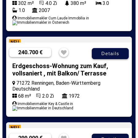
302 m²
4.0 Zi
380 m²
3.0
1.0
2007
Immobilienmakler Cum Laude Immobilia in
NEU
240.700 €
Details
Erdgeschoss-Wohnung zum Kauf,
vollsaniert , mit Balkon/ Terrasse
71272 Renningen, Baden-Württemberg
Deutschland
68 m²
2.0 Zi
1972
Immobilienmakler Key & Castle in
NEU
299.000 €