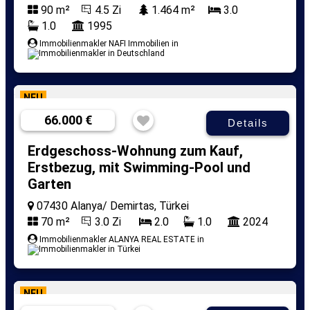
90 m²
4.5 Zi
1.464 m²
3.0
1.0
1995
Immobilienmakler NAFI Immobilien in
NEU
66.000 €
Details
Erdgeschoss-Wohnung zum Kauf,
Erstbezug, mit Swimming-Pool und
Garten
07430 Alanya/ Demirtas, Türkei
70 m²
3.0 Zi
2.0
1.0
2024
Immobilienmakler ALANYA REAL ESTATE in
NEU