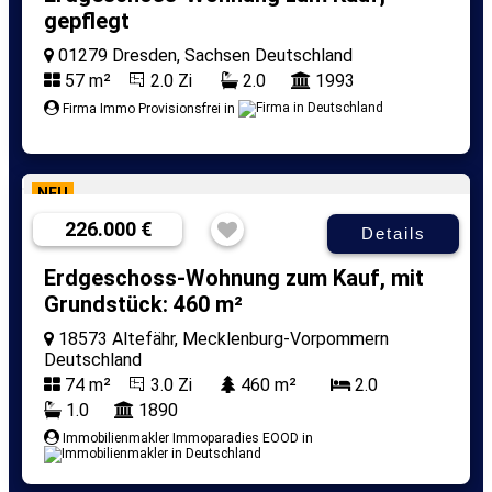
gepflegt
01279 Dresden, Sachsen Deutschland
57 m²
2.0 Zi
2.0
1993
Firma Immo Provisionsfrei in
NEU
226.000 €
Details
Erdgeschoss-Wohnung zum Kauf, mit
Grundstück: 460 m²
18573 Altefähr, Mecklenburg-Vorpommern
Deutschland
74 m²
3.0 Zi
460 m²
2.0
1.0
1890
Immobilienmakler Immoparadies EOOD in