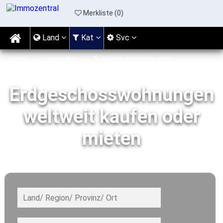
Merkliste (
0
)
Land
Kat
Svc
Home
Immobilien
Erdgeschosswohnungen
Erdgeschosswohnungen
weltweit kaufen oder
mieten