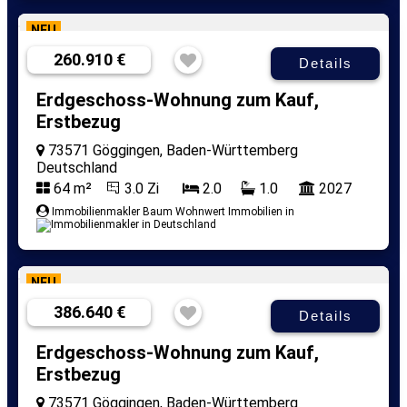
NEU
260.910 €
Details
Erdgeschoss-Wohnung zum Kauf,
Erstbezug
73571 Göggingen, Baden-Württemberg
Deutschland
64 m²
3.0 Zi
2.0
1.0
2027
Immobilienmakler Baum Wohnwert Immobilien in
NEU
386.640 €
Details
Erdgeschoss-Wohnung zum Kauf,
Erstbezug
73571 Göggingen, Baden-Württemberg