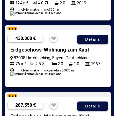
124 m²
4.0 Zi
2.0
2019
Immobilienmakler Immo360° in
NEU
430.000 €
Details
Erdgeschoss-Wohnung zum Kauf
82008 Unterhaching, Bayern Deutschland
76 m²
2.5 Zi
2.0
1.0
1967
Immobilienmakler Immoparadies EOOD in
NEU
287.550 €
Details