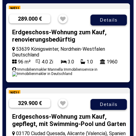
NEU
289.000 €
Details
Erdgeschoss-Wohnung zum Kauf,
renovierungsbedürftig
53639 Königswinter, Nordrhein-Westfalen
Deutschland
96 m²
4.0 Zi
3.0
1.0
1960
Immobilienmakler Mannella Immobilienservice in
NEU
329.900 €
Details
Erdgeschoss-Wohnung zum Kauf,
gepflegt, mit Swimming-Pool und Garten
03170 Ciudad Quesada, Alicante (Valencia), Spanien