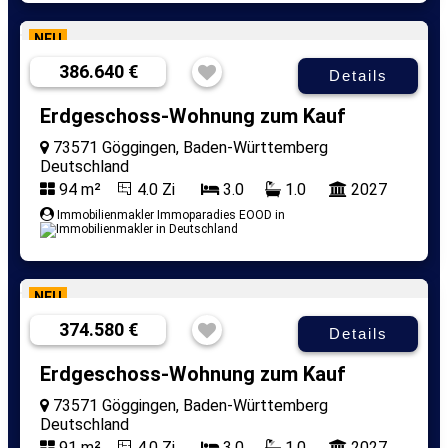
NEU
386.640 €
Details
Erdgeschoss-Wohnung zum Kauf
73571 Göggingen, Baden-Württemberg
Deutschland
94 m²
4.0 Zi
3.0
1.0
2027
Immobilienmakler Immoparadies EOOD in
NEU
374.580 €
Details
Erdgeschoss-Wohnung zum Kauf
73571 Göggingen, Baden-Württemberg
Deutschland
91 m²
4.0 Zi
3.0
1.0
2027