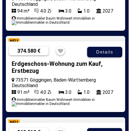
Deutschland
94 m²
4.0 Zi
3.0
1.0
2027
Immobilienmakler Baum Wohnwert Immobilien in
NEU
374.580 €
Details
Erdgeschoss-Wohnung zum Kauf,
Erstbezug
73571 Göggingen, Baden-Württemberg
Deutschland
91 m²
4.0 Zi
3.0
1.0
2027
Immobilienmakler Baum Wohnwert Immobilien in
NEU