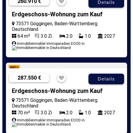
260.910 €
Details
Erdgeschoss-Wohnung zum Kauf
73571 Göggingen, Baden-Württemberg
Deutschland
64 m²
3.0 Zi
2.0
1.0
2027
Immobilienmakler Immoparadies EOOD in
NEU
287.550 €
Details
Erdgeschoss-Wohnung zum Kauf
73571 Göggingen, Baden-Württemberg
Deutschland
70 m²
3.0 Zi
2.0
1.0
2027
Immobilienmakler Immoparadies EOOD in