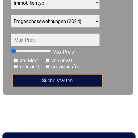
Max Preis
am Meer
von privat
reduziert
provisionsfrei