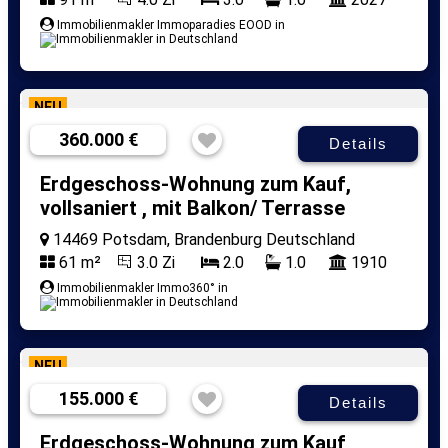
Immobilienmakler Immoparadies EOOD in
NEU
360.000 €
Details
Erdgeschoss-Wohnung zum Kauf,
vollsaniert , mit Balkon/ Terrasse
14469 Potsdam, Brandenburg Deutschland
61 m²
3.0 Zi
2.0
1.0
1910
Immobilienmakler Immo360° in
NEU
155.000 €
Details
Erdgeschoss-Wohnung zum Kauf,