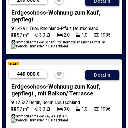
Details
Erdgeschoss-Wohnung zum Kauf,
gepflegt
54292 Trier, Rheinland-Pfalz Deutschland
87 m²
3.0 Zi
2.0
1.0
1985
Immobilienmakler Scherf Profi Immobilienservice GmbH in
NEU
449.000 €
Details
Erdgeschoss-Wohnung zum Kauf,
gepflegt , mit Balkon/ Terrasse
12527 Berlin, Berlin Deutschland
97 m²
3.0 Zi
3.0
1.0
1996
Immobilienmakler Key & Castle in