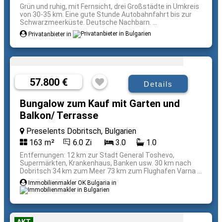
Grün und ruhig, mit Fernsicht, drei Großstädte in Umkreis
von 30-35 km. Eine gute Stunde Autobahnfahrt bis zur
Schwarzmeerküste. Deutsche Nachbarn. ...
Privatanbieter in
57.800 €
Details
Bungalow zum Kauf mit Garten und
Balkon/ Terrasse
Preselents Dobritsch, Bulgarien
163 m²
6.0 Zi
3.0
1.0
Entfernungen: 12 km zur Stadt General Toshevo,
Supermärkten, Krankenhaus, Banken usw. 30 km nach
Dobritsch 34 km zum Meer 73 km zum Flughafen Varna ...
Immobilienmakler OK Bulgaria in
AKT