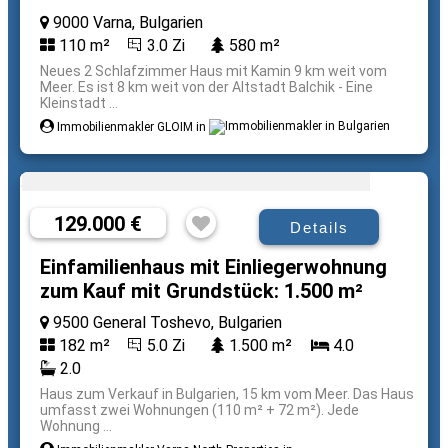
9000 Varna, Bulgarien
110 m²
3.0 Zi
580 m²
Neues 2 Schlafzimmer Haus mit Kamin 9 km weit vom
Meer. Es ist 8 km weit von der Altstadt Balchik - Eine
Kleinstadt ...
Immobilienmakler GLOIM in
129.000 €
Details
Einfamilienhaus mit Einliegerwohnung
zum Kauf mit Grundstück: 1.500 m²
9500 General Toshevo, Bulgarien
182 m²
5.0 Zi
1.500 m²
4.0
2.0
Haus zum Verkauf in Bulgarien, 15 km vom Meer. Das Haus
umfasst zwei Wohnungen (110 m² + 72 m²). Jede
Wohnung ...