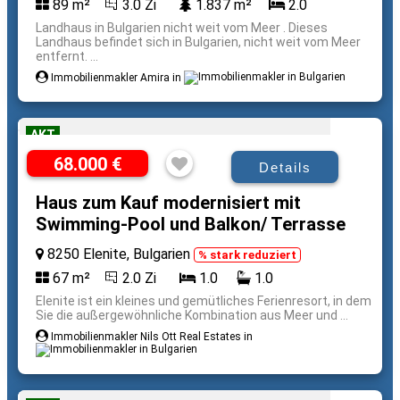
89 m²
3.0 Zi
1.837 m²
2.0
Landhaus in Bulgarien nicht weit vom Meer . Dieses
Landhaus befindet sich in Bulgarien, nicht weit vom Meer
entfernt. ...
Immobilienmakler Amira in
AKT
68.000 €
Details
Haus zum Kauf modernisiert mit
Swimming-Pool und Balkon/ Terrasse
8250 Elenite, Bulgarien
% stark reduziert
67 m²
2.0 Zi
1.0
1.0
Elenite ist ein kleines und gemütliches Ferienresort, in dem
Sie die außergewöhnliche Kombination aus Meer und ...
Immobilienmakler Nils Ott Real Estates in