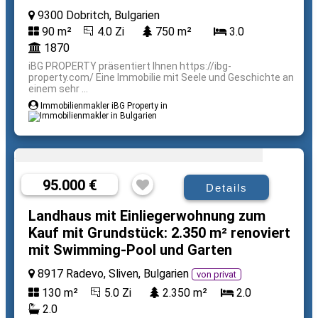
9300 Dobritch, Bulgarien
90 m²
4.0 Zi
750 m²
3.0
1870
iBG PROPERTY präsentiert Ihnen https://ibg-
property.com/ Eine Immobilie mit Seele und Geschichte an
einem sehr ...
Immobilienmakler iBG Property in
95.000 €
Details
Landhaus mit Einliegerwohnung zum
Kauf mit Grundstück: 2.350 m² renoviert
mit Swimming-Pool und Garten
8917 Radevo, Sliven, Bulgarien
von privat
130 m²
5.0 Zi
2.350 m²
2.0
2.0