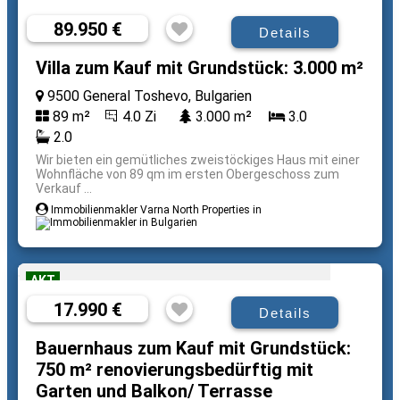
89.950 €
Details
Villa zum Kauf mit Grundstück: 3.000 m²
9500 General Toshevo, Bulgarien
89 m²
4.0 Zi
3.000 m²
3.0
2.0
Wir bieten ein gemütliches zweistöckiges Haus mit einer
Wohnfläche von 89 qm im ersten Obergeschoss zum
Verkauf ...
Immobilienmakler Varna North Properties in
AKT
17.990 €
Details
Bauernhaus zum Kauf mit Grundstück:
750 m² renovierungsbedürftig mit
Garten und Balkon/ Terrasse