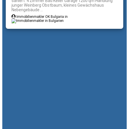
saniert. 4 Zimmer Bad Keller Garage 1200 qm Handlung
junger Weinberg Obstbaum, kleines Gewächshaus
Nebengebäude ...
Immobilienmakler OK Bulgaria in