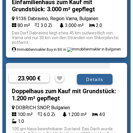
Einfamilienhaus zum Kauf mit
Grundstück: 3.000 m² gepflegt
9136 Dabravino, Region Varna, Bulgarien
80 m²
3.0 Zi
3.000 m²
2.0
Das Dorf Dabravino liegt etwa 45 km südwestlich von
Varna und nur 30 km von den Stränden von Shkorpilovtsi
entfernt. ...
Immobilienmakler Buy in BG in
23.900 €
Details
Doppelhaus zum Kauf mit Grundstück:
1.200 m² gepflegt
DOBRICH SNOP, Bulgarien
100 m²
6.0 Zi
1.200 m²
4.0
1.0
100 qm Haus bewohnbarer Zustand. Das Dach wurde