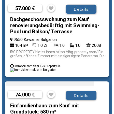
57.000 €
Details
Dachgeschosswohnung zum Kauf
renovierungsbedürftig mit Swimming-
Pool und Balkon/ Terrasse
9650 Kawarna, Bulgarien
104 m²
1.0 Zi
1.0
1.0
2008
iBG PROPERTY bietet Ihnen https://ibg-property.com/ Ein
großes, offenes Zimmer mit einzigartigem Panorama. Die
...
Immobilienmakler iBG Property in
74.000 €
Details
Einfamilienhaus zum Kauf mit
Grundstück: 580 m²