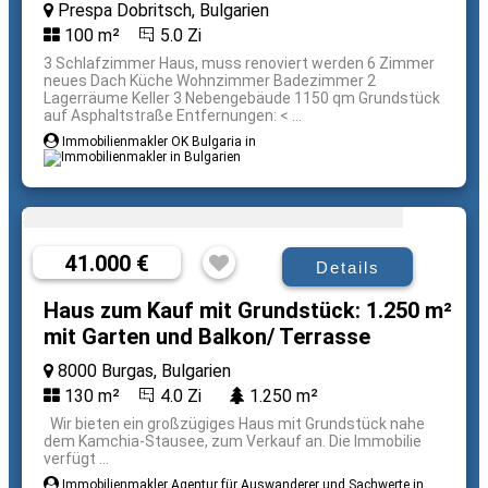
Prespa Dobritsch, Bulgarien
100 m²
5.0 Zi
3 Schlafzimmer Haus, muss renoviert werden 6 Zimmer
neues Dach Küche Wohnzimmer Badezimmer 2
Lagerräume Keller 3 Nebengebäude 1150 qm Grundstück
auf Asphaltstraße Entfernungen: < ...
Immobilienmakler OK Bulgaria in
41.000 €
Details
Haus zum Kauf mit Grundstück: 1.250 m²
mit Garten und Balkon/ Terrasse
8000 Burgas, Bulgarien
130 m²
4.0 Zi
1.250 m²
Wir bieten ein großzügiges Haus mit Grundstück nahe
dem Kamchia-Stausee, zum Verkauf an. Die Immobilie
verfügt ...
Immobilienmakler Agentur für Auswanderer und Sachwerte in