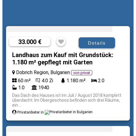
33.000 €
Details
Landhaus zum Kauf mit Grundstück:
1.180 m² gepflegt mit Garten
Dobrich Region, Bulgarien
von privat
60 m²
4.0 Zi
1.180 m²
2.0
1.0
1940
Das Dach des Hauses ist im Juli / August 2018 komplett
überdacht. Im Obergeschoss befinden sich drei Räume,
ein ...
Privatanbieter in