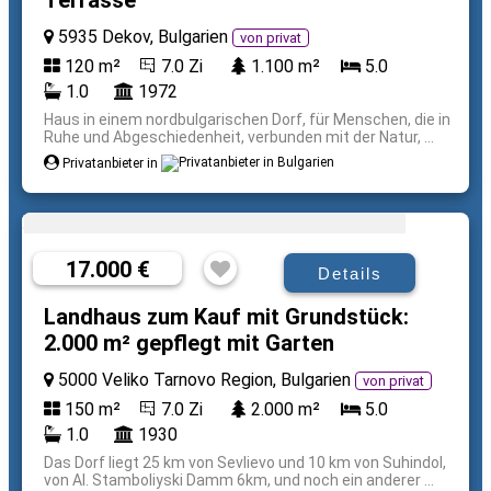
Terrasse
5935 Dekov, Bulgarien
von privat
120 m²
7.0 Zi
1.100 m²
5.0
1.0
1972
Haus in einem nordbulgarischen Dorf, für Menschen, die in
Ruhe und Abgeschiedenheit, verbunden mit der Natur, ...
Privatanbieter in
17.000 €
Details
Landhaus zum Kauf mit Grundstück:
2.000 m² gepflegt mit Garten
5000 Veliko Tarnovo Region, Bulgarien
von privat
150 m²
7.0 Zi
2.000 m²
5.0
1.0
1930
Das Dorf liegt 25 km von Sevlievo und 10 km von Suhindol,
von Al. Stamboliyski Damm 6km, und noch ein anderer ...