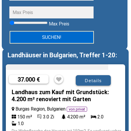
Max Preis
Landhäuser in Bulgarien, Treffer 1-20:
37.000 €
Details
Landhaus zum Kauf mit Grundstück:
4.200 m² renoviert mit Garten
Burgas Region, Bulgarien
von privat
150 m²
3.0 Zi
4.200 m²
2.0
1.0