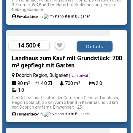
Die Wohnflaeche des Hauses ist 150m2. Es verfuegt ueber
3 Zimmer, WC,Bad. Das Haus hat Bodenheizung. Es gibt
Nebengebaeude ...
Privatanbieter in
14.500 €
Details
Landhaus zum Kauf mit Grundstück: 700
m² gepflegt mit Garten
Dobrich Region, Bulgarien
von privat
90 m²
4.0 Zi
700 m²
2.0
1.0
Der Ort befindet sich in der Gemeinde General Toschevo,
Region Dobrich, 25 km vom Strand in Kavarna und 33 km
von Dobrich entfernt. Einwohner: 125 ...
Privatanbieter in