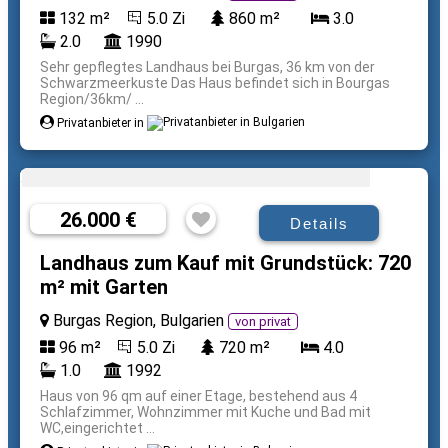
132 m²
5.0 Zi
860 m²
3.0
2.0
1990
Sehr gepflegtes Landhaus bei Burgas, 36 km von der
Schwarzmeerkuste Das Haus befindet sich in Bourgas
Region/36km/ ...
Privatanbieter in
26.000 €
Details
Landhaus zum Kauf mit Grundstück: 720
m² mit Garten
Burgas Region, Bulgarien
von privat
96 m²
5.0 Zi
720 m²
4.0
1.0
1992
Haus von 96 qm auf einer Etage, bestehend aus 4
Schlafzimmer, Wohnzimmer mit Kuche und Bad mit
WC,eingerichtet ...