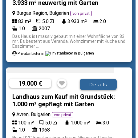
3.933 m² neuwertig mit Garten
Burgas Region, Bulgarien
von privat
83 m²
5.0 Zi
3.933 m²
2.0
1.0
2007
Das Haus ist massiv gebaut mit einer Wohnfläche von 83
m². Es besteht aus Veranda, Wohnzimmer mit Kuche und
Esszimmer ...
Privatanbieter in
19.000 €
Details
Landhaus zum Kauf mit Grundstück:
1.000 m² gepflegt mit Garten
Avren, Bulgarien
von privat
100 m²
5.0 Zi
1.000 m²
3.0
1.0
1968
Neue PVC-Fensterrahmen braun, Wenge auf beiden