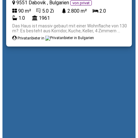
9551 Dabovik , Bulgarien
von privat
90 m²
5.0 Zi
2.800 m²
2.0
1.0
1961
Das Haus ist massiv gebaut mit einer Wohnflache von 130
m?. Es besteht aus Korridor, Kuche, Keller, 4 Zimmern ...
Privatanbieter in