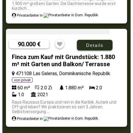
1.900 m² großem Garten. Die Dachterrasse wurde erst
kürzlich ...
Privatanbieter in
90.000 €
Details
Finca zum Kauf mit Grundstück: 1.880
m² mit Garten und Balkon/ Terrasse
471108 Las Galeras, Dominikanische Republik
von privat
60 m²
2.0 Zi
1.880 m²
2.0
1.0
2021
Raus Rausaus Europa und rein in die Karibik. Autark und
Off-grid leben? Wir praktizieren es seit 3 Jahren.
Selbstversorgung ...
Privatanbieter in