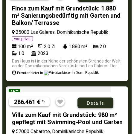
Finca zum Kauf mit Grundstück: 1.880
m² Sanierungsbedürftig mit Garten und
Balkon/ Terrasse
25000 Las Galeras, Dominikanische Republik
von privat
100 m²
2.0 Zi
1.880 m²
2.0
1.0
2023
Das Haus ist in der Nähe der schönsten Strände der Welt,
an der Dominikanischen Nordküste bei Las Galeras. Der ...
Privatanbieter in
AKT
286.461 €
*)
Details
Villa zum Kauf mit Grundstück: 980 m²
gepflegt mit Swimming-Pool und Garten
57000 Cabarete, Dominikanische Republik