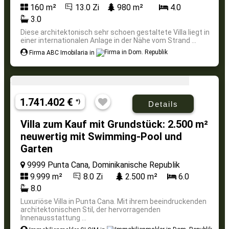
160 m²
13.0 Zi
980 m²
4.0
3.0
Diese architektonisch sehr schoen gestaltete Villa liegt in
einer internationalen Anlage in der Nähe vom Strand ...
Firma ABC Imobilaria in
1.741.402 €
*)
Details
Villa zum Kauf mit Grundstück: 2.500 m²
neuwertig mit Swimming-Pool und
Garten
9999 Punta Cana, Dominikanische Republik
9.999 m²
8.0 Zi
2.500 m²
6.0
8.0
Luxuriöse Villa in Punta Cana. Mit ihrem beeindruckenden
architektonischen Stil, der hervorragenden
Innenausstattung ...