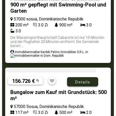
900 m² gepflegt mit Swimming-Pool und
Garten
57000 sosua, Dominikanische Republik
200 m²
3.0 Zi
900 m²
3.0
3.0
Die Wassersporthauptstadt Cabarete ist nur 10 Minuten
und der Flughafen 20 Minuten entfernt. Die Gemeinde
bietet ...
Immobilienmakler Karibik Palms Immobilien S.R.L. in
156.726 €
*)
Details
Bungalow zum Kauf mit Grundstück: 500
m²
57000 Sosua, Dominikanische Republik
117 m²
3.0 Zi
500 m²
2.0