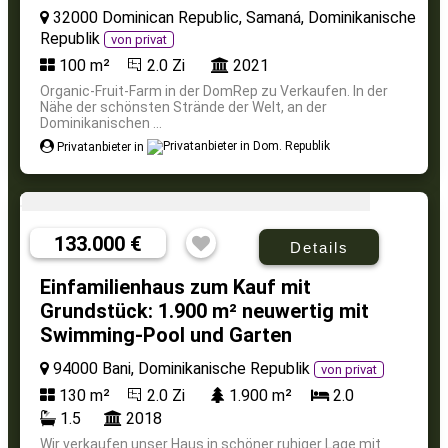
32000 Dominican Republic, Samaná, Dominikanische
Republik
von privat
100 m²
2.0 Zi
2021
Organic-Fruit-Farm in der DomRep zu Verkaufen. In der
Nähe der schönsten Strände der Welt, an der
Dominikanischen ...
Privatanbieter in
133.000 €
Details
Einfamilienhaus zum Kauf mit
Grundstück: 1.900 m² neuwertig mit
Swimming-Pool und Garten
94000 Bani, Dominikanische Republik
von privat
130 m²
2.0 Zi
1.900 m²
2.0
1.5
2018
Wir verkaufen unser Haus in schöner ruhiger Lage mit