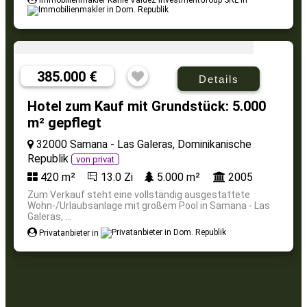
Immobilienmakler Kahle Valdez InvestmentGroup SRL in
385.000 €
Details
Hotel zum Kauf mit Grundstück: 5.000
m² gepflegt
32000 Samana - Las Galeras, Dominikanische
Republik
von privat
420 m²
13.0 Zi
5.000 m²
2005
Zum Verkauf steht eine vollständig ausgestattete
Wohn-/Urlaubsanlage mit großem Pool in Samana - Las
Galeras, ...
Privatanbieter in