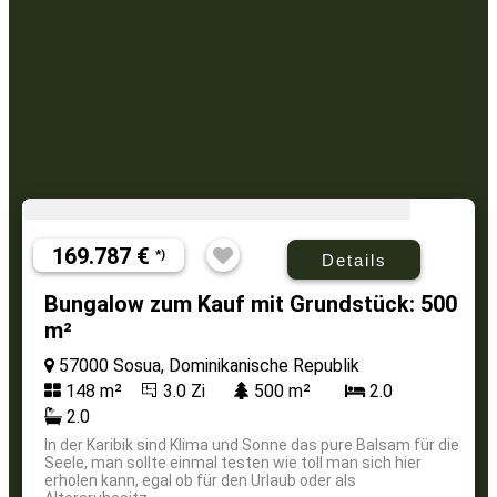
169.787 €
*)
Details
Bungalow zum Kauf mit Grundstück: 500
m²
57000 Sosua, Dominikanische Republik
148 m²
3.0 Zi
500 m²
2.0
2.0
In der Karibik sind Klima und Sonne das pure Balsam für die
Seele, man sollte einmal testen wie toll man sich hier
erholen kann, egal ob für den Urlaub oder als