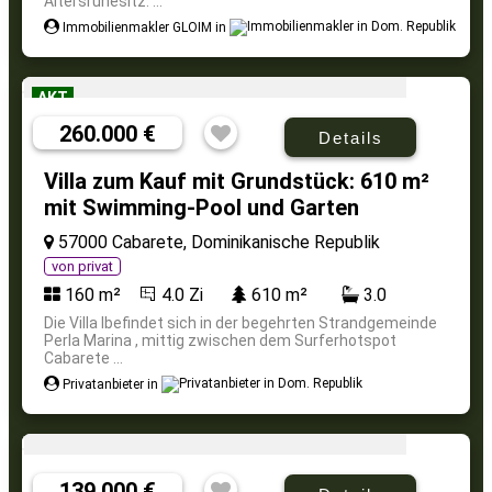
Altersruhesitz. ...
Immobilienmakler GLOIM in
AKT
260.000 €
Details
Villa zum Kauf mit Grundstück: 610 m²
mit Swimming-Pool und Garten
57000 Cabarete, Dominikanische Republik
von privat
160 m²
4.0 Zi
610 m²
3.0
Die Villa lbefindet sich in der begehrten Strandgemeinde
Perla Marina , mittig zwischen dem Surferhotspot
Cabarete ...
Privatanbieter in
139.000 €