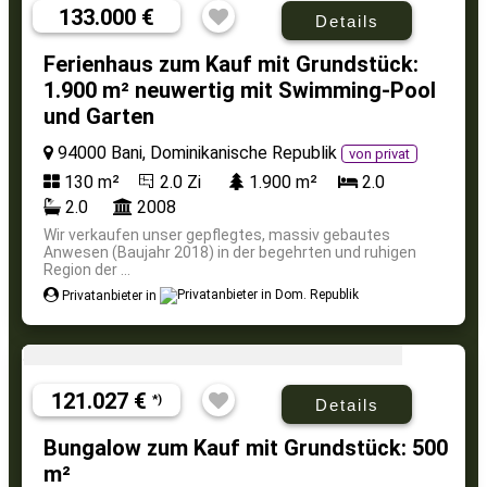
133.000 €
Details
Ferienhaus zum Kauf mit Grundstück:
1.900 m² neuwertig mit Swimming-Pool
und Garten
94000 Bani, Dominikanische Republik
von privat
130 m²
2.0 Zi
1.900 m²
2.0
2.0
2008
Wir verkaufen unser gepflegtes, massiv gebautes
Anwesen (Baujahr 2018) in der begehrten und ruhigen
Region der ...
Privatanbieter in
121.027 €
*)
Details
Bungalow zum Kauf mit Grundstück: 500
m²