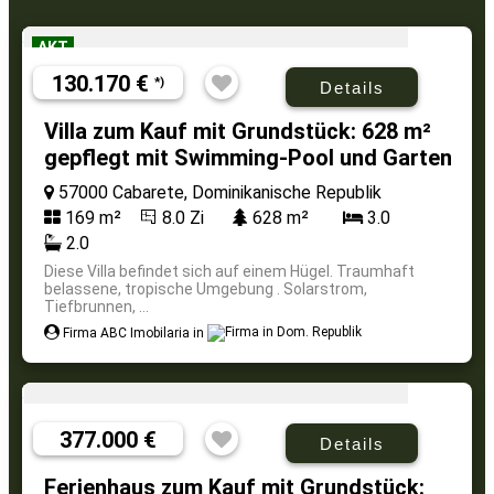
AKT
130.170 €
*)
Details
Villa zum Kauf mit Grundstück: 628 m²
gepflegt mit Swimming-Pool und Garten
57000 Cabarete, Dominikanische Republik
169 m²
8.0 Zi
628 m²
3.0
2.0
Diese Villa befindet sich auf einem Hügel. Traumhaft
belassene, tropische Umgebung . Solarstrom,
Tiefbrunnen, ...
Firma ABC Imobilaria in
377.000 €
Details
Ferienhaus zum Kauf mit Grundstück: