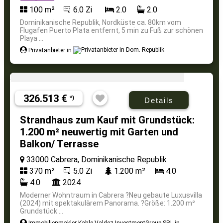
100 m²
6.0 Zi
2.0
2.0
Dominikanische Republik, Nordküste ca. 80km vom
Flugafen Puerto Plata entfernt, 5 min zu Fuß zur schönen
Playa ...
Privatanbieter in
326.513 €
*)
Details
Strandhaus zum Kauf mit Grundstück:
1.200 m² neuwertig mit Garten und
Balkon/ Terrasse
33000 Cabrera, Dominikanische Republik
370 m²
5.0 Zi
1.200 m²
4.0
4.0
2024
Moderner Wohntraum in Cabrera ?Neu gebaute Luxusvilla
(2024) mit spektakulärem Panorama. ?Größe: 1.200 m²
Grundstück ...