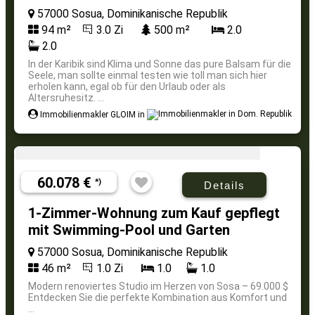
57000 Sosua, Dominikanische Republik
94 m²
3.0 Zi
500 m²
2.0
2.0
In der Karibik sind Klima und Sonne das pure Balsam für die
Seele, man sollte einmal testen wie toll man sich hier
erholen kann, egal ob für den Urlaub oder als
Altersruhesitz. ...
Immobilienmakler GLOIM in
60.078 €
*)
Details
1-Zimmer-Wohnung zum Kauf gepflegt
mit Swimming-Pool und Garten
57000 Sosua, Dominikanische Republik
46 m²
1.0 Zi
1.0
1.0
Modern renoviertes Studio im Herzen von Sosa – 69.000 $
Entdecken Sie die perfekte Kombination aus Komfort und
...