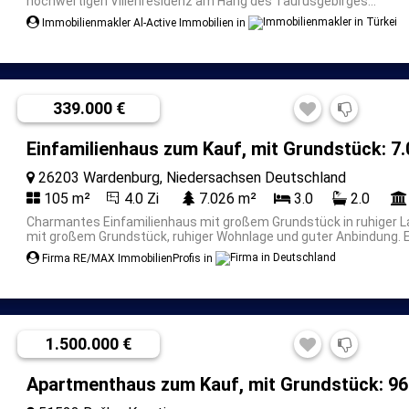
hochwertigen Villenresidenz am Hang des Taurusgebirges...
Immobilienmakler Al-Active Immobilien in
339.000 €
Einfamilienhaus zum Kauf, mit Grundstück: 7.
26203 Wardenburg, Niedersachsen Deutschland
105 m²
4.0 Zi
7.026 m²
3.0
2.0
Charmantes Einfamilienhaus mit großem Grundstück in ruhiger L
mit großem Grundstück, ruhiger Wohnlage und guter Anbindung. Ei
Firma RE/MAX ImmobilienProfis in
1.500.000 €
Apartmenthaus zum Kauf, mit Grundstück: 96