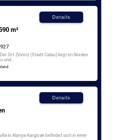
Details
.590 m²
927
Der Ort Zinnitz (Stadt Calau) liegt im Norden
 und...
Details
en
illa in Alanya-Kargicak befindet sich in einer