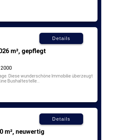
Details
026 m², gepflegt
2000
age.
Diese wunderschöne Immobilie überzeugt
ne Bushaltestelle...
Details
0 m², neuwertig