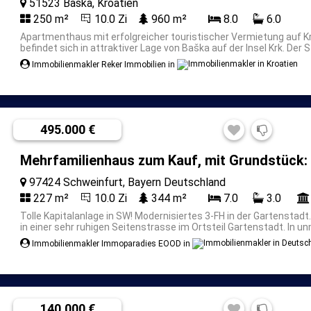
51523 Baška, Kroatien
250 m²
10.0 Zi
960 m²
8.0
6.0
Apartmenthaus mit erfolgreicher touristischer Vermietung auf K
befindet sich in attraktiver Lage von Baška auf der Insel Krk. Der S
Immobilienmakler Reker Immobilien in
495.000 €
Mehrfamilienhaus zum Kauf, mit Grundstück:
97424 Schweinfurt, Bayern Deutschland
227 m²
10.0 Zi
344 m²
7.0
3.0
Tolle Kapitalanlage in SW! Modernisiertes 3-FH in der Gartenstadt
in einer sehr ruhigen Seitenstrasse im Ortsteil Gartenstadt. In unm
Immobilienmakler Immoparadies EOOD in
140.000 €