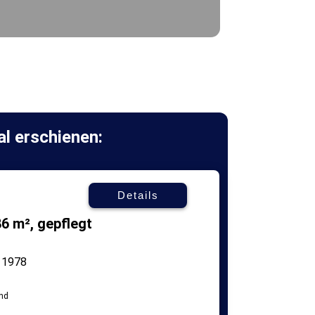
al erschienen:
Details
6 m², gepflegt
1978