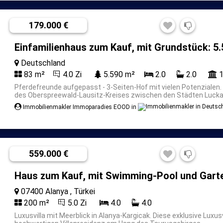
179.000 €
Einfamilienhaus zum Kauf, mit Grundstück: 5
Deutschland
83 m²
4.0 Zi
5.590 m²
2.0
2.0
1
Pferdefreunde aufgepasst - 3-Seiten-Hof mit vielen Potenzialen.
des Oberspreewald-Lausitz-Kreises zwischen den Städten Luckau
Immobilienmakler Immoparadies EOOD in
559.000 €
Haus zum Kauf, mit Swimming-Pool und Gart
07400 Alanya , Türkei
200 m²
5.0 Zi
4.0
4.0
Luxusvilla mit Meerblick in Alanya-Kargicak.
Diese exklusive Luxusv