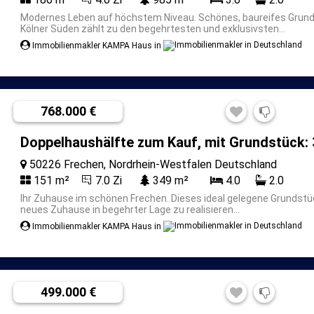
Modernes Leben auf höchstem Niveau.
Schönes, baureifes Grun
Kölner Süden zählt zu den begehrtesten und exklusivsten...
Immobilienmakler KAMPA Haus in
768.000 €
Doppelhaushälfte zum Kauf, mit Grundstück: 
50226 Frechen, Nordrhein-Westfalen Deutschland
151 m²
7.0 Zi
349 m²
4.0
2.0
Ihr Zuhause im schönen Frechen.
Dieses ideal gelegene Grundstüc
neues Zuhause in begehrter Lage zu realisieren...
Immobilienmakler KAMPA Haus in
499.000 €