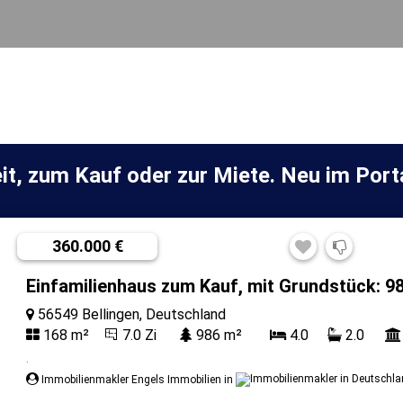
it, zum Kauf oder zur Miete. Neu im Port
360.000 €
Einfamilienhaus zum Kauf, mit Grundstück: 98
56549 Bellingen, Deutschland
168 m²
7.0 Zi
986 m²
4.0
2.0
.
Immobilienmakler Engels Immobilien in