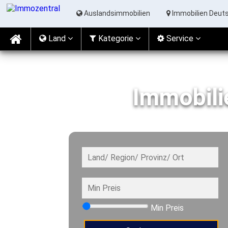
Auslandsimmobilien
Immobilien Deut
Land
Kat
egorie
Service
Immobili
Min Preis