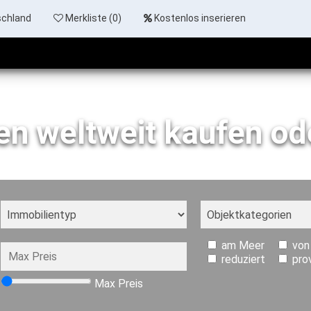
schland
Merkliste (
0
)
Kostenlos inserieren
en weltweit kaufen od
am Meer
von
reduziert
pro
Max Preis