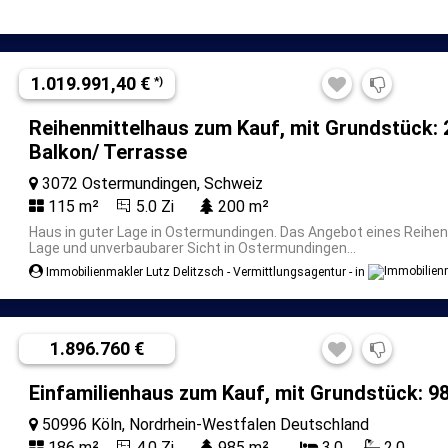
1.019.991,40 €
*)
Reihenmittelhaus zum Kauf, mit Grundstück: 2
Balkon/ Terrasse
3072 Ostermundingen, Schweiz
115 m²
5.0 Zi
200 m²
Haus in guter Lage in Ostermundingen.
Das Angebot eines Reihenm
Lage und unverbaubarer Sicht in Ostermundingen...
Immobilienmakler Lutz Delitzsch - Vermittlungsagentur - in
1.896.760 €
Einfamilienhaus zum Kauf, mit Grundstück: 98
50996 Köln, Nordrhein-Westfalen Deutschland
186 m²
4.0 Zi
985 m²
3.0
2.0