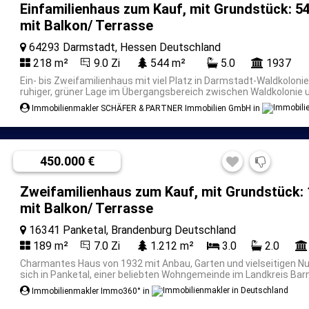
Einfamilienhaus zum Kauf, mit Grundstück: 54
mit Balkon/ Terrasse
64293 Darmstadt, Hessen Deutschland
218 m²
9.0 Zi
544 m²
5.0
1937
Ein- bis Zweifamilienhaus mit viel Platz in Darmstadt-Waldkolon
ruhiger, grüner Lage im Übergangsbereich zwischen Waldkolonie u
Immobilienmakler SCHÄFER & PARTNER Immobilien GmbH in
450.000 €
Zweifamilienhaus zum Kauf, mit Grundstück: 
mit Balkon/ Terrasse
16341 Panketal, Brandenburg Deutschland
189 m²
7.0 Zi
1.212 m²
3.0
2.0
Charmantes Haus von 1932 mit Anbau, Garten und vielseitigen N
sich in Panketal, einer beliebten Wohngemeinde im Landkreis Barn
Immobilienmakler Immo360° in