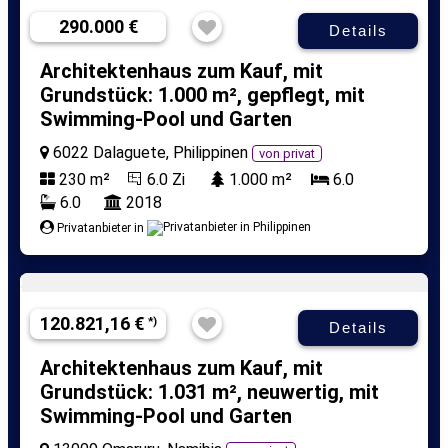
290.000 €
Details
Architektenhaus zum Kauf, mit
Grundstück: 1.000 m², gepflegt, mit
Swimming-Pool und Garten
6022 Dalaguete, Philippinen
von privat
230 m²
6.0 Zi
1.000 m²
6.0
6.0
2018
Privatanbieter in
120.821,16 €
*)
Details
Architektenhaus zum Kauf, mit
Grundstück: 1.031 m², neuwertig, mit
Swimming-Pool und Garten