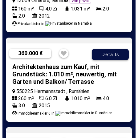
13009 Omaruru, Namibia
von privat
160 m²
4.0 Zi
1.031 m²
2.0
2.0
2012
Privatanbieter in
360.000 €
Details
Architektenhaus zum Kauf, mit
Grundstück: 1.010 m², neuwertig, mit
Garten und Balkon/ Terrasse
550225 Hermannstadt , Rumänien
260 m²
6.0 Zi
1.010 m²
4.0
3.0
2015
Immobilienmakler 0 in