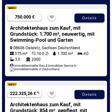
NEU
750.000 €
Details
Architektenhaus zum Kauf, mit
Grundstück: 1.700 m², neuwertig, mit
Swimming-Pool und Garten
08606 Oelsnitz, Sachsen Deutschland
375 m²
10.0 Zi
1.700 m²
4.0
3.0
2000
Immobilienmakler Bau & Immobilien Service in
NEU
222.325,26 €
*)
Details
Architektenhaus zum Kauf, mit
Grundstück: 854 m², gepflegt, mit