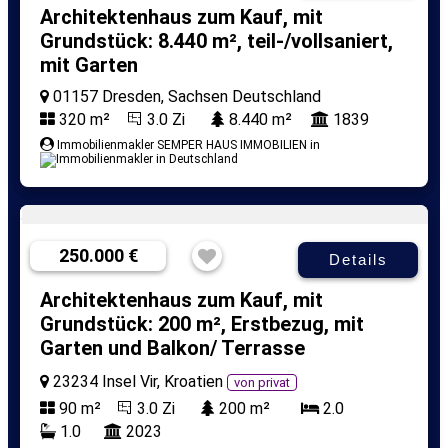
Architektenhaus zum Kauf, mit
Grundstück: 8.440 m², teil-/vollsaniert,
mit Garten
01157 Dresden, Sachsen Deutschland
320 m²
3.0 Zi
8.440 m²
1839
Immobilienmakler SEMPER HAUS IMMOBILIEN in
250.000 €
Details
Architektenhaus zum Kauf, mit
Grundstück: 200 m², Erstbezug, mit
Garten und Balkon/ Terrasse
23234 Insel Vir, Kroatien
von privat
90 m²
3.0 Zi
200 m²
2.0
1.0
2023