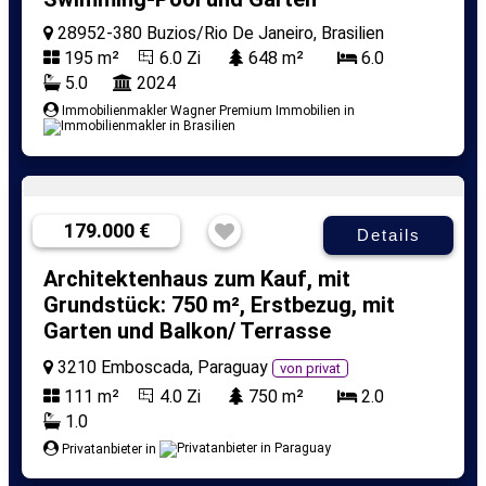
28952-380 Buzios/Rio De Janeiro, Brasilien
195 m²
6.0 Zi
648 m²
6.0
5.0
2024
Immobilienmakler Wagner Premium Immobilien in
179.000 €
Details
Architektenhaus zum Kauf, mit
Grundstück: 750 m², Erstbezug, mit
Garten und Balkon/ Terrasse
3210 Emboscada, Paraguay
von privat
111 m²
4.0 Zi
750 m²
2.0
1.0
Privatanbieter in