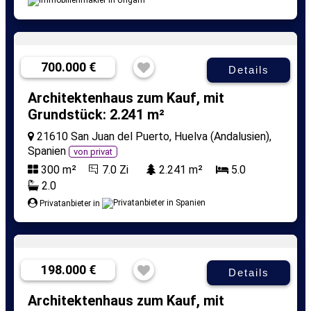
700.000 €
Details
Architektenhaus zum Kauf, mit
Grundstück: 2.241 m²
21610 San Juan del Puerto, Huelva (Andalusien),
Spanien
von privat
300 m²
7.0 Zi
2.241 m²
5.0
2.0
Privatanbieter in
198.000 €
Details
Architektenhaus zum Kauf, mit