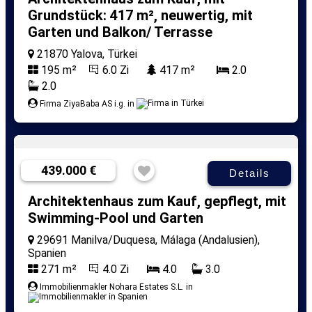
Grundstück: 417 m², neuwertig, mit
Garten und Balkon/ Terrasse
21870 Yalova, Türkei
195 m²
6.0 Zi
417 m²
2.0
2.0
Firma ZiyaBaba AS i.g. in
439.000 €
Details
Architektenhaus zum Kauf, gepflegt, mit
Swimming-Pool und Garten
29691 Manilva/Duquesa, Málaga (Andalusien),
Spanien
271 m²
4.0 Zi
4.0
3.0
Immobilienmakler Nohara Estates S.L. in