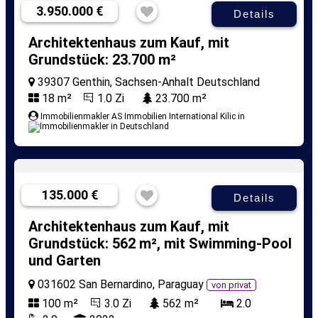
3.950.000 €
Details
Architektenhaus zum Kauf, mit
Grundstück: 23.700 m²
39307 Genthin, Sachsen-Anhalt Deutschland
18 m²
1.0 Zi
23.700 m²
Immobilienmakler AS Immobilien International Kilic in
135.000 €
Details
Architektenhaus zum Kauf, mit
Grundstück: 562 m², mit Swimming-Pool
und Garten
031602 San Bernardino, Paraguay
von privat
100 m²
3.0 Zi
562 m²
2.0