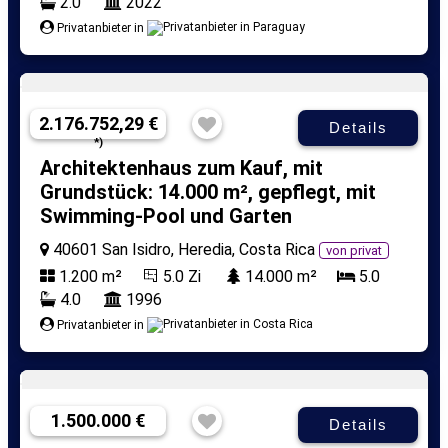
2.0
2022
Privatanbieter in
2.176.752,29 €
Details
*)
Architektenhaus zum Kauf, mit
Grundstück: 14.000 m², gepflegt, mit
Swimming-Pool und Garten
40601 San Isidro, Heredia, Costa Rica
von privat
1.200 m²
5.0 Zi
14.000 m²
5.0
4.0
1996
Privatanbieter in
1.500.000 €
Details