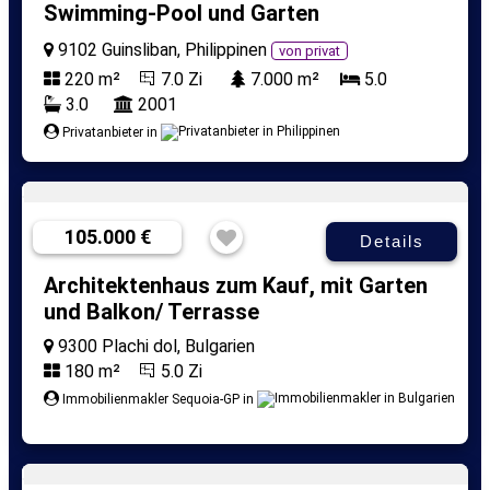
Swimming-Pool und Garten
9102 Guinsliban, Philippinen
von privat
220 m²
7.0 Zi
7.000 m²
5.0
3.0
2001
Privatanbieter in
105.000 €
Details
Architektenhaus zum Kauf, mit Garten
und Balkon/ Terrasse
9300 Plachi dol, Bulgarien
180 m²
5.0 Zi
Immobilienmakler Sequoia-GP in