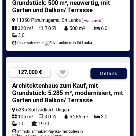
Grundstück: 500 m², neuwertig, mit
Garten und Balkon/ Terrasse
11350 Panumugama, Sri Lanka
von privat
320 m²
7.0 Zi
500 m²
6.0
3.0
Privatanbieter in
127.000 €
Details
Architektenhaus zum Kauf, mit
Grundstück: 5.285 m², modernisiert, mit
Garten und Balkon/ Terrasse
6235 Soltvadkert, Ungarn
105 m²
3.0 Zi
5.285 m²
3.0
1.0
1970
Immobilienmakler Paprika-immobilien in