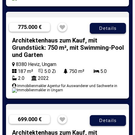
775.000 €
Details
Architektenhaus zum Kauf, mit
Grundstück: 750 m², mit Swimming-Pool
und Garten
8380 Heviz, Ungarn
187 m²
5.0 Zi
750 m²
5.0
2.0
2022
Immobilienmakler Agentur für Auswanderer und Sachwerte in
699.000 €
Details
Architektenhaus zum Kauf, mit