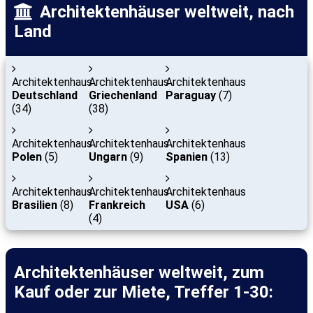
Architektenhäuser weltweit, nach
Land
Architektenhaus
Architektenhaus
Architektenhaus
Deutschland
Griechenland
Paraguay
(7)
(34)
(38)
Architektenhaus
Architektenhaus
Architektenhaus
Polen
(5)
Ungarn
(9)
Spanien
(13)
Architektenhaus
Architektenhaus
Architektenhaus
Brasilien
(8)
Frankreich
USA
(6)
(4)
Architektenhäuser weltweit, zum
Kauf oder zur Miete, Treffer 1-30: