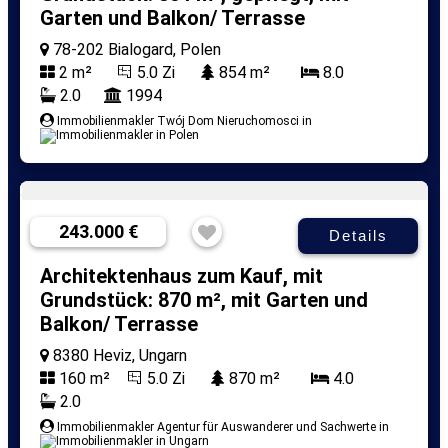
Garten und Balkon/ Terrasse
78-202 Bialogard, Polen
2 m²
5.0 Zi
854 m²
8.0
2.0
1994
Immobilienmakler Twój Dom Nieruchomosci in
243.000 €
Details
Architektenhaus zum Kauf, mit
Grundstück: 870 m², mit Garten und
Balkon/ Terrasse
8380 Heviz, Ungarn
160 m²
5.0 Zi
870 m²
4.0
2.0
Immobilienmakler Agentur für Auswanderer und Sachwerte in