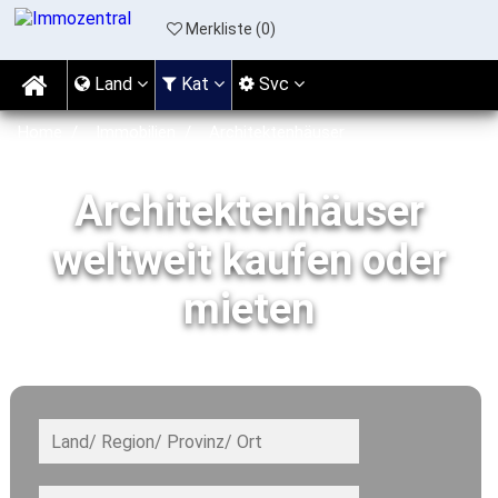
Merkliste (
0
)
Land
Kat
Svc
Home
Immobilien
Architektenhäuser
Architektenhäuser
weltweit kaufen oder
mieten