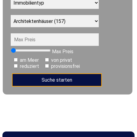
Max Preis
am Meer
von privat
reduziert
provisionsfrei