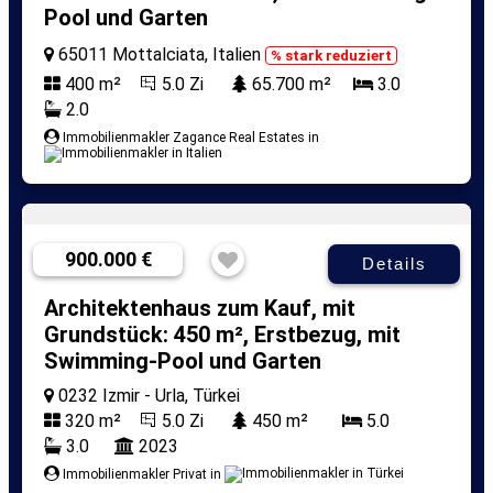
Pool und Garten
65011 Mottalciata, Italien
% stark reduziert
400 m²
5.0 Zi
65.700 m²
3.0
2.0
Immobilienmakler Zagance Real Estates in
900.000 €
Details
Architektenhaus zum Kauf, mit
Grundstück: 450 m², Erstbezug, mit
Swimming-Pool und Garten
0232 Izmir - Urla, Türkei
320 m²
5.0 Zi
450 m²
5.0
3.0
2023
Immobilienmakler Privat in