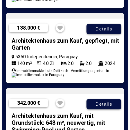
138.000 €
Details
Architektenhaus zum Kauf, gepflegt, mit
Garten
5350 Independencia, Paraguay
140 m²
4.0 Zi
2.0
2.0
2024
Immobilienmakler Lutz Delitzsch - Vermittlungsagentur - in
342.000 €
Details
Architektenhaus zum Kauf, mit
Grundstück: 648 m², neuwertig, mit
Swimming-Pool und Garten