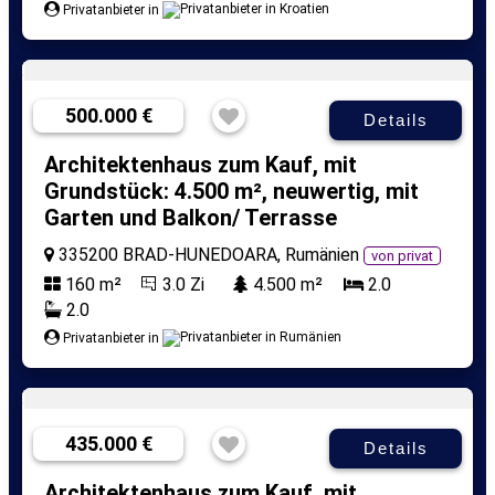
Privatanbieter in
500.000 €
Details
Architektenhaus zum Kauf, mit
Grundstück: 4.500 m², neuwertig, mit
Garten und Balkon/ Terrasse
335200 BRAD-HUNEDOARA, Rumänien
von privat
160 m²
3.0 Zi
4.500 m²
2.0
2.0
Privatanbieter in
435.000 €
Details
Architektenhaus zum Kauf, mit