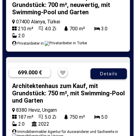
Grundstück: 700 m², neuwertig, mit
Swimming-Pool und Garten
07400 Alanya, Türkei
210 m²
4.0 Zi
700 m²
3.0
2.0
Privatanbieter in
699.000 €
Details
Architektenhaus zum Kauf, mit
Grundstück: 750 m², mit Swimming-Pool
und Garten
8380 Heviz, Ungarn
187 m²
5.0 Zi
750 m²
5.0
2.0
2022
Immobilienmakler Agentur für Auswanderer und Sachwerte in