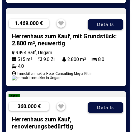
1.469.000 €
Details
Herrenhaus zum Kauf, mit Grundstück:
2.800 m², neuwertig
9494 Balf, Ungarn
515 m²
9.0 Zi
2.800 m²
8.0
4.0
Immobilienmakler Hotel Consulting Meyer Kft in
AKT
360.000 €
Details
Herrenhaus zum Kauf,
renovierungsbedürftig