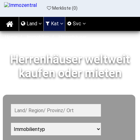
Merkliste (
0
)
Land
Kat
Svc
Home
Immobilien
Herrenhäuser
Herrenhäuser weltweit
kaufen oder mieten