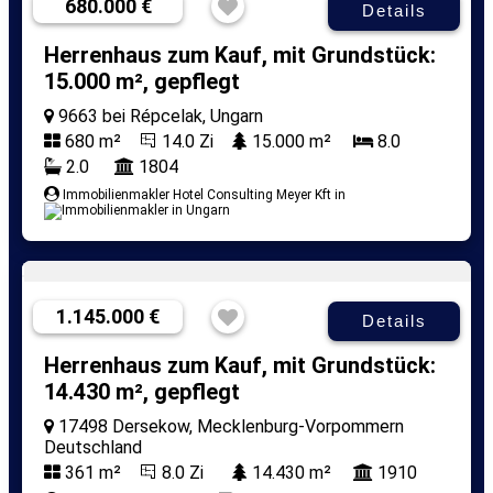
680.000 €
Details
Herrenhaus zum Kauf, mit Grundstück:
15.000 m², gepflegt
9663 bei Répcelak, Ungarn
680 m²
14.0 Zi
15.000 m²
8.0
2.0
1804
Immobilienmakler Hotel Consulting Meyer Kft in
1.145.000 €
Details
Herrenhaus zum Kauf, mit Grundstück:
14.430 m², gepflegt
17498 Dersekow, Mecklenburg-Vorpommern
Deutschland
361 m²
8.0 Zi
14.430 m²
1910