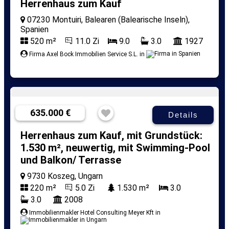
Herrenhaus zum Kauf
07230 Montuiri, Balearen (Balearische Inseln),
Spanien
520 m²
11.0 Zi
9.0
3.0
1927
Firma Axel Bock Immobilien Service S.L. in
635.000 €
Details
Herrenhaus zum Kauf, mit Grundstück:
1.530 m², neuwertig, mit Swimming-Pool
und Balkon/ Terrasse
9730 Koszeg, Ungarn
220 m²
5.0 Zi
1.530 m²
3.0
3.0
2008
Immobilienmakler Hotel Consulting Meyer Kft in