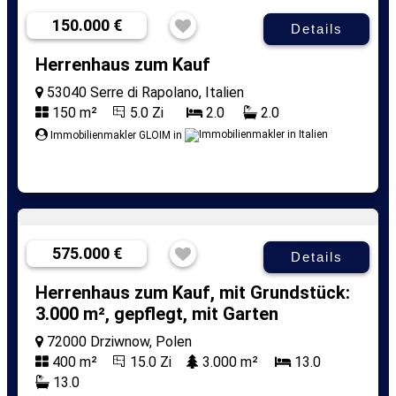
150.000 €
Details
Herrenhaus zum Kauf
53040 Serre di Rapolano, Italien
150 m²
5.0 Zi
2.0
2.0
Immobilienmakler GLOIM in
575.000 €
Details
Herrenhaus zum Kauf, mit Grundstück:
3.000 m², gepflegt, mit Garten
72000 Drziwnow, Polen
400 m²
15.0 Zi
3.000 m²
13.0
13.0