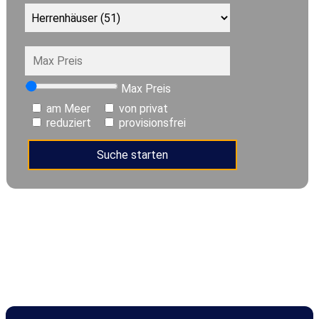
Max Preis
am Meer
von privat
reduziert
provisionsfrei