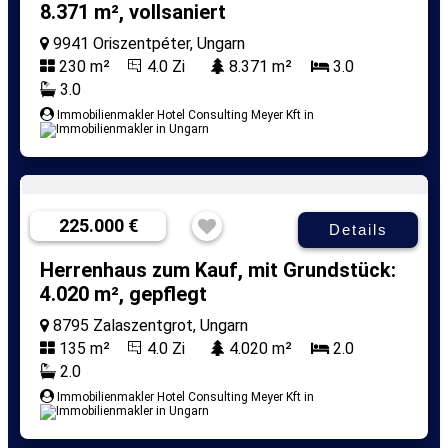
8.371 m², vollsaniert
9941 Oriszentpéter, Ungarn
230 m²
4.0 Zi
8.371 m²
3.0
3.0
Immobilienmakler Hotel Consulting Meyer Kft in
225.000 €
Details
Herrenhaus zum Kauf, mit Grundstück:
4.020 m², gepflegt
8795 Zalaszentgrot, Ungarn
135 m²
4.0 Zi
4.020 m²
2.0
2.0
Immobilienmakler Hotel Consulting Meyer Kft in