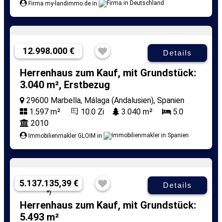
Firma my-landimmo.de in
12.998.000 €
Details
Herrenhaus zum Kauf, mit Grundstück:
3.040 m², Erstbezug
29600 Marbella, Málaga (Andalusien), Spanien
1.597 m²
10.0 Zi
3.040 m²
5.0
2010
Immobilienmakler GLOIM in
5.137.135,39 €
Details
*)
Herrenhaus zum Kauf, mit Grundstück:
5.493 m²