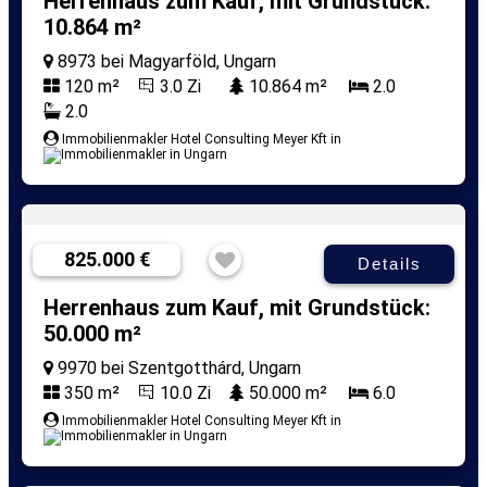
Herrenhaus zum Kauf, mit Grundstück:
10.864 m²
8973 bei Magyarföld, Ungarn
120 m²
3.0 Zi
10.864 m²
2.0
2.0
Immobilienmakler Hotel Consulting Meyer Kft in
825.000 €
Details
Herrenhaus zum Kauf, mit Grundstück:
50.000 m²
9970 bei Szentgotthárd, Ungarn
350 m²
10.0 Zi
50.000 m²
6.0
Immobilienmakler Hotel Consulting Meyer Kft in