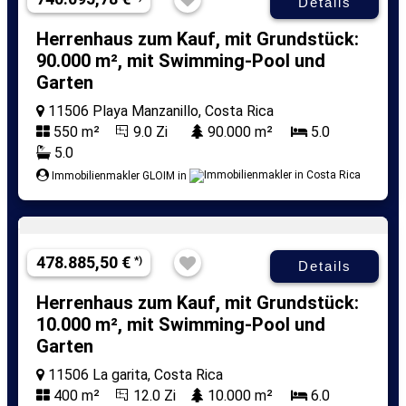
Details
Herrenhaus zum Kauf, mit Grundstück:
90.000 m², mit Swimming-Pool und
Garten
11506 Playa Manzanillo, Costa Rica
550 m²
9.0 Zi
90.000 m²
5.0
5.0
Immobilienmakler GLOIM in
478.885,50 €
*)
Details
Herrenhaus zum Kauf, mit Grundstück:
10.000 m², mit Swimming-Pool und
Garten
11506 La garita, Costa Rica
400 m²
12.0 Zi
10.000 m²
6.0