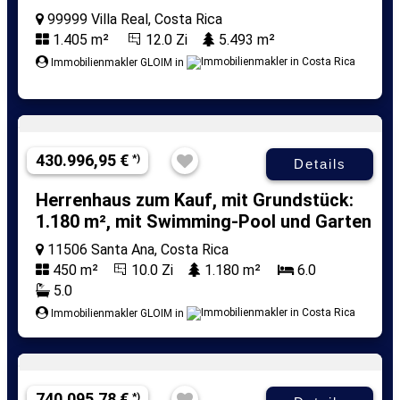
99999 Villa Real, Costa Rica
1.405 m²
12.0 Zi
5.493 m²
Immobilienmakler GLOIM in
430.996,95 €
*)
Details
Herrenhaus zum Kauf, mit Grundstück:
1.180 m², mit Swimming-Pool und Garten
11506 Santa Ana, Costa Rica
450 m²
10.0 Zi
1.180 m²
6.0
5.0
Immobilienmakler GLOIM in
740.095,78 €
*)