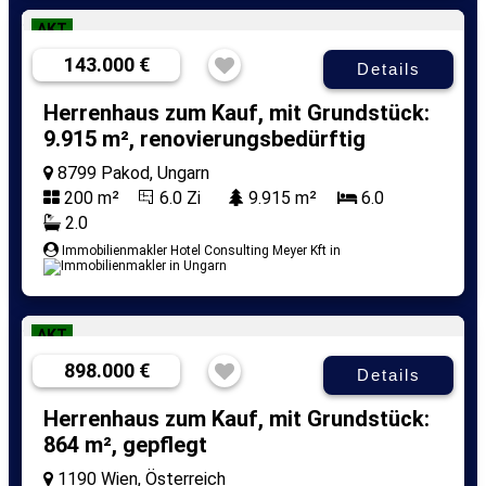
AKT
143.000 €
Details
Herrenhaus zum Kauf, mit Grundstück:
9.915 m², renovierungsbedürftig
8799 Pakod, Ungarn
200 m²
6.0 Zi
9.915 m²
6.0
2.0
Immobilienmakler Hotel Consulting Meyer Kft in
AKT
898.000 €
Details
Herrenhaus zum Kauf, mit Grundstück:
864 m², gepflegt
1190 Wien, Österreich