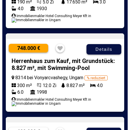
190 m²
5.0 Zi
17.650 m²
3.0
4.0
1930
Immobilienmakler Hotel Consulting Meyer Kft in
748.000 €
Details
Herrenhaus zum Kauf, mit Grundstück:
8.827 m², mit Swimming-Pool
8314 bei Vonyarcvashegy, Ungarn
% reduziert
300 m²
12.0 Zi
8.827 m²
4.0
6.0
1998
Immobilienmakler Hotel Consulting Meyer Kft in