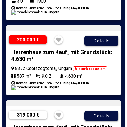
3.0
1900
Immobilienmakler Hotel Consulting Meyer Kft in
200.000 €
Details
Herrenhaus zum Kauf, mit Grundstück:
4.630 m²
8372 Cserszegtomaj, Ungarn
% stark reduziert
587 m²
9.0 Zi
4.630 m²
Immobilienmakler Hotel Consulting Meyer Kft in
319.000 €
Details