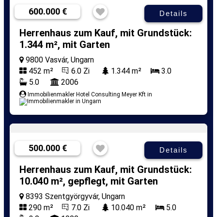
600.000 €
Details
Herrenhaus zum Kauf, mit Grundstück:
1.344 m², mit Garten
9800 Vasvár, Ungarn
452 m²
6.0 Zi
1.344 m²
3.0
5.0
2006
Immobilienmakler Hotel Consulting Meyer Kft in
500.000 €
Details
Herrenhaus zum Kauf, mit Grundstück:
10.040 m², gepflegt, mit Garten
8393 Szentgyörgyvár, Ungarn
290 m²
7.0 Zi
10.040 m²
5.0