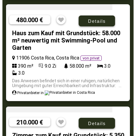
480.000 €
Details
Haus zum Kauf mit Grundstück: 58.000
m² neuwertig mit Swimming-Pool und
Garten
11906 Costa Rica, Costa Rica
von privat
390 m²
9.0 Zi
58.000 m²
3.0
3.0
Das Anwesen befindet sich in einer ruhigen, natürlichen
Umgebung mit guter Erreichbarkeit und Infrastruktur: ...
Privatanbieter in
210.000 €
Details
Zimmer zum Kauf mit Grundstück: 5.350