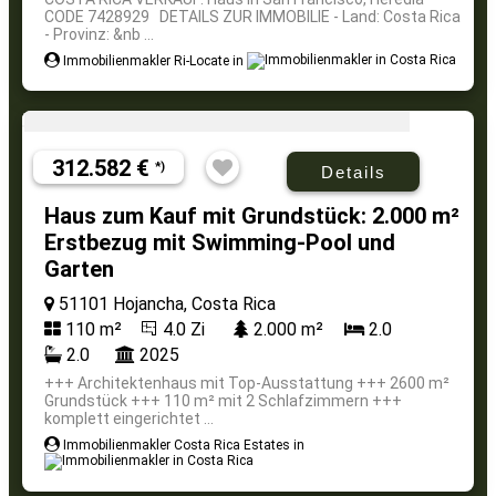
CODE 7428929 DETAILS ZUR IMMOBILIE - Land: Costa Rica
- Provinz: &nb ...
Immobilienmakler Ri-Locate in
312.582 €
*)
Details
Haus zum Kauf mit Grundstück: 2.000 m²
Erstbezug mit Swimming-Pool und
Garten
51101 Hojancha, Costa Rica
110 m²
4.0 Zi
2.000 m²
2.0
2.0
2025
+++ Architektenhaus mit Top-Ausstattung +++ 2600 m²
Grundstück +++ 110 m² mit 2 Schlafzimmern +++
komplett eingerichtet ...
Immobilienmakler Costa Rica Estates in