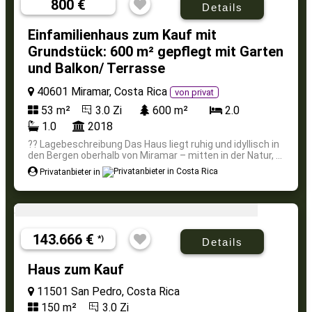
800 €
Details
Einfamilienhaus zum Kauf mit
Grundstück: 600 m² gepflegt mit Garten
und Balkon/ Terrasse
40601 Miramar, Costa Rica
von privat
53 m²
3.0 Zi
600 m²
2.0
1.0
2018
?? Lagebeschreibung Das Haus liegt ruhig und idyllisch in
den Bergen oberhalb von Miramar – mitten in der Natur, ...
Privatanbieter in
143.666 €
*)
Details
Haus zum Kauf
11501 San Pedro, Costa Rica
150 m²
3.0 Zi