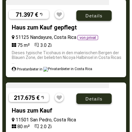
71.397 €
*)
Details
Haus zum Kauf gepflegt
51125 Nandayure, Costa Rica
von privat
75 m²
3.0 Zi
Dieses typische Ticohaus in den malerischen Bergen der
Blauen Zone, der beliebten Nicoya Halbinsel in Costa Ricas
...
Privatanbieter in
217.675 €
*)
Details
Haus zum Kauf
11501 San Pedro, Costa Rica
80 m²
2.0 Zi