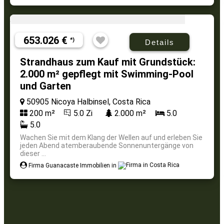
653.026 €
*)
Details
Strandhaus zum Kauf mit Grundstück:
2.000 m² gepflegt mit Swimming-Pool
und Garten
50905 Nicoya Halbinsel, Costa Rica
200 m²
5.0 Zi
2.000 m²
5.0
5.0
Wachen Sie mit dem Klang der Wellen auf und erleben Sie
jeden Abend atemberaubende Sonnenuntergänge von
dieser ...
Firma Guanacaste Immobilien in