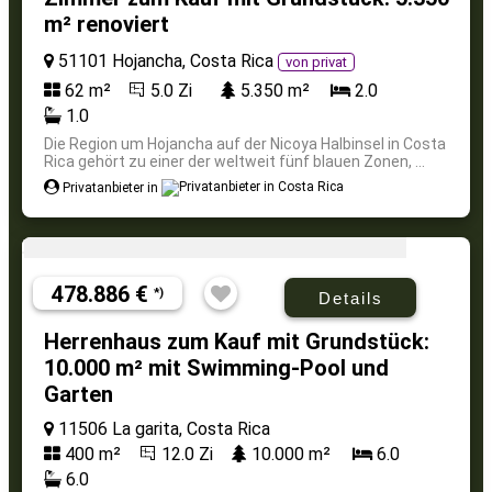
m² renoviert
51101 Hojancha, Costa Rica
von privat
62 m²
5.0 Zi
5.350 m²
2.0
1.0
Die Region um Hojancha auf der Nicoya Halbinsel in Costa
Rica gehört zu einer der weltweit fünf blauen Zonen, ...
Privatanbieter in
478.886 €
*)
Details
Herrenhaus zum Kauf mit Grundstück:
10.000 m² mit Swimming-Pool und
Garten
11506 La garita, Costa Rica
400 m²
12.0 Zi
10.000 m²
6.0
6.0