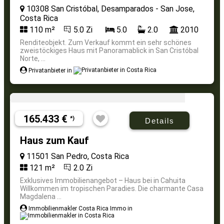
10308 San Cristóbal, Desamparados - San Jose,
Costa Rica
110 m²
5.0 Zi
5.0
2.0
2010
Renditeobjekt. Zum Verkauf kommt ein sehr schönes
zweistöckiges Haus mit Panoramablick in San Cristóbal
Norte, ...
Privatanbieter in
165.433 €
*)
Details
Haus zum Kauf
11501 San Pedro, Costa Rica
121 m²
2.0 Zi
Exklusives Immobilienangebot – Haus bei in Cahuita
Willkommen im tropischen Paradies. Die charmante Casa
Magdalena ...
Immobilienmakler Costa Rica Immo in