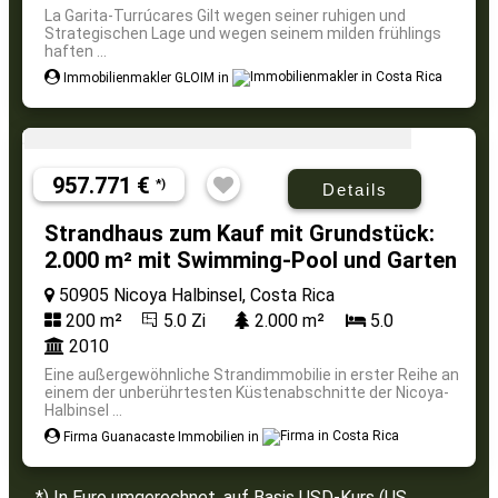
La Garita-Turrúcares Gilt wegen seiner ruhigen und
Strategischen Lage und wegen seinem milden frühlings
haften ...
Immobilienmakler GLOIM in
957.771 €
*)
Details
Strandhaus zum Kauf mit Grundstück:
2.000 m² mit Swimming-Pool und Garten
50905 Nicoya Halbinsel, Costa Rica
200 m²
5.0 Zi
2.000 m²
5.0
2010
Eine außergewöhnliche Strandimmobilie in erster Reihe an
einem der unberührtesten Küstenabschnitte der Nicoya-
Halbinsel ...
Firma Guanacaste Immobilien in
*) In Euro umgerechnet, auf Basis USD-Kurs (US