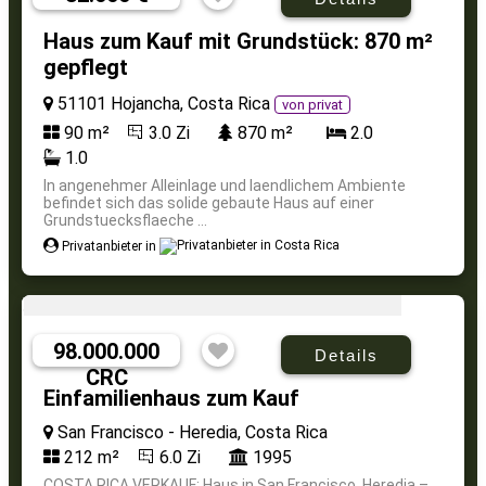
Haus zum Kauf mit Grundstück: 870 m²
gepflegt
51101 Hojancha, Costa Rica
von privat
90 m²
3.0 Zi
870 m²
2.0
1.0
In angenehmer Alleinlage und laendlichem Ambiente
befindet sich das solide gebaute Haus auf einer
Grundstuecksflaeche ...
Privatanbieter in
98.000.000
Details
CRC
Einfamilienhaus zum Kauf
San Francisco - Heredia, Costa Rica
212 m²
6.0 Zi
1995
COSTA RICA VERKAUF: Haus in San Francisco, Heredia –