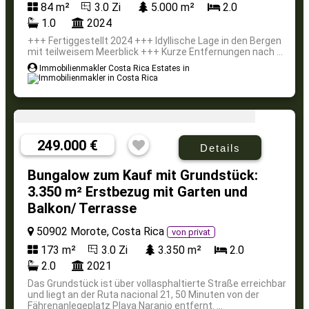
84 m²
3.0 Zi
5.000 m²
2.0
1.0
2024
+++ Fertiggestellt 2024 +++ Idyllische Lage in den Bergen
mit teilweisem Meerblick +++ Kurze Entfernungen nach ...
Immobilienmakler Costa Rica Estates in
249.000 €
Details
Bungalow zum Kauf mit Grundstück:
3.350 m² Erstbezug mit Garten und
Balkon/ Terrasse
50902 Morote, Costa Rica
von privat
173 m²
3.0 Zi
3.350 m²
2.0
2.0
2021
Das Grundstück ist über vollasphaltierte Straße erreichbar
und liegt an der Ruta nacional 21, 50 Minuten von der
Fährenanlegeplatz Playa Naranjo entfernt. ...