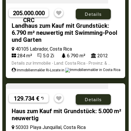
205.000.000
Details
CRC
Landhaus zum Kauf mit Grundstück:
6.790 m² neuwertig mit Swimming-Pool
und Garten
40105 Labrador, Costa Rica
284 m²
5.0 Zi
6.790 m²
2012
Details zur Immobilie - Land: Costa Rica - Provinz: & ...
Immobilienmakler Ri-Locate in
129.734 €
*)
Details
Haus zum Kauf mit Grundstück: 5.000 m²
neuwertig
50303 Playa Junquillal, Costa Rica