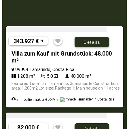
343.927 €
*)
Details
Villa zum Kauf mit Grundstück: 48.000
m²
99999 Tamarindo, Costa Rica
1.208 m²
5.0 Zi
48.000 m²
Features: Location: Tamarindo, Guanacaste Construction
area: 1,208m2 Lot size: Package 1: Main house on 11 acres
...
Immobilienmakler GLOIM in
82.000 €
Details