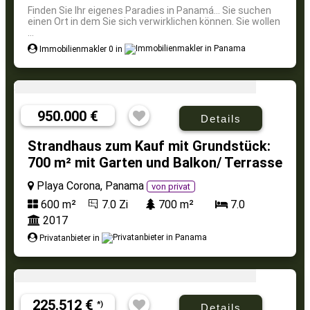
Finden Sie Ihr eigenes Paradies in Panamá... Sie suchen
einen Ort in dem Sie sich verwirklichen können. Sie wollen
...
Immobilienmakler 0 in
950.000 €
Details
Strandhaus zum Kauf mit Grundstück:
700 m² mit Garten und Balkon/ Terrasse
Playa Corona, Panama
von privat
600 m²
7.0 Zi
700 m²
7.0
2017
Privatanbieter in
225.512 €
*)
Details