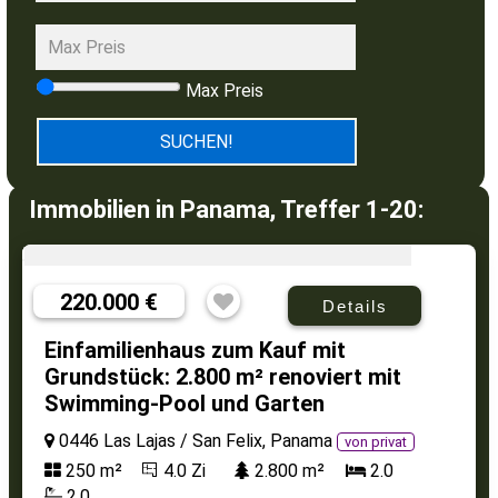
Max Preis
Immobilien in Panama, Treffer 1-20:
220.000 €
Details
Einfamilienhaus zum Kauf mit
Grundstück: 2.800 m² renoviert mit
Swimming-Pool und Garten
0446 Las Lajas / San Felix, Panama
von privat
250 m²
4.0 Zi
2.800 m²
2.0
2.0