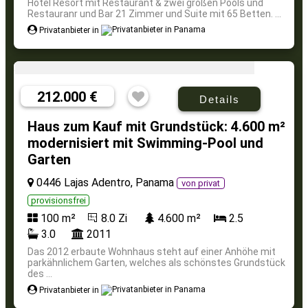
Hotel Resort mit Restaurant & zwei großen Pools und
Restauranr und Bar 21 Zimmer und Suite mit 65 Betten. ...
Privatanbieter in
212.000 €
Details
Haus zum Kauf mit Grundstück: 4.600 m²
modernisiert mit Swimming-Pool und
Garten
0446 Lajas Adentro, Panama
von privat
provisionsfrei
100 m²
8.0 Zi
4.600 m²
2.5
3.0
2011
Das 2012 erbaute Wohnhaus steht auf einer Anhöhe mit
parkähnlichem Garten, welches als schönstes Grundstück
des ...
Privatanbieter in