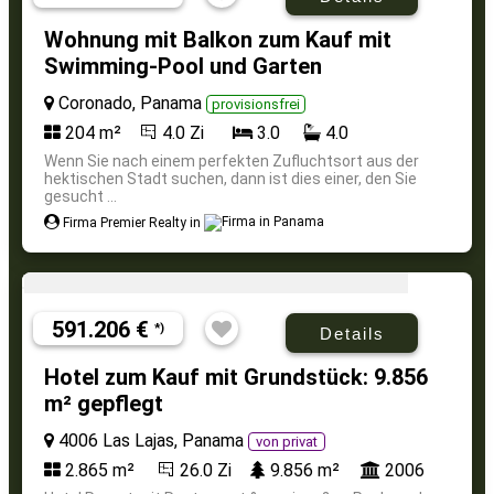
Wohnung mit Balkon zum Kauf mit
Swimming-Pool und Garten
Coronado, Panama
provisionsfrei
204 m²
4.0 Zi
3.0
4.0
Wenn Sie nach einem perfekten Zufluchtsort aus der
hektischen Stadt suchen, dann ist dies einer, den Sie
gesucht ...
Firma Premier Realty in
591.206 €
*)
Details
Hotel zum Kauf mit Grundstück: 9.856
m² gepflegt
4006 Las Lajas, Panama
von privat
2.865 m²
26.0 Zi
9.856 m²
2006