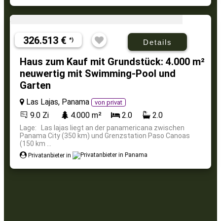
326.513 €
*)
Details
Haus zum Kauf mit Grundstück: 4.000 m²
neuwertig mit Swimming-Pool und
Garten
Las Lajas, Panama
von privat
9.0 Zi
4.000 m²
2.0
2.0
Lage: Las lajas liegt an der panamericana zwischen
Panama City (350 km) und Grenzstation Paso Canoas
(150 km ...
Privatanbieter in