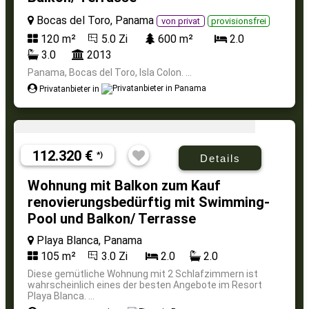
Bocas del Toro, Panama
von privat
provisionsfrei
120 m²
5.0 Zi
600 m²
2.0
3.0
2013
Panama, Bocas del Toro, Isla Colon. ...
Privatanbieter in
112.320 €
*)
Details
Wohnung mit Balkon zum Kauf
renovierungsbedürftig mit Swimming-
Pool und Balkon/ Terrasse
Playa Blanca, Panama
105 m²
3.0 Zi
2.0
2.0
Diese gemütliche Wohnung mit 2 Schlafzimmern ist
wahrscheinlich eines der besten Angebote im Resort
Playa Blanca. ...