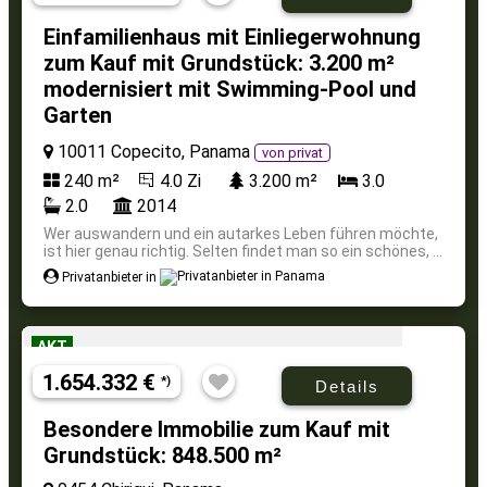
Einfamilienhaus mit Einliegerwohnung
zum Kauf mit Grundstück: 3.200 m²
modernisiert mit Swimming-Pool und
Garten
10011 Copecito, Panama
von privat
240 m²
4.0 Zi
3.200 m²
3.0
2.0
2014
Wer auswandern und ein autarkes Leben führen möchte,
ist hier genau richtig. Selten findet man so ein schönes, ...
Privatanbieter in
AKT
1.654.332 €
*)
Details
Besondere Immobilie zum Kauf mit
Grundstück: 848.500 m²