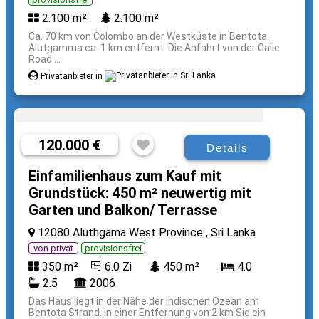
2.100 m²
2.100 m²
Ca. 70 km von Colombo an der Westküste in Bentota.
Alutgamma ca. 1 km entfernt. Die Anfahrt von der Galle
Road ...
Privatanbieter in
120.000 €
Details
Einfamilienhaus zum Kauf mit
Grundstück: 450 m² neuwertig mit
Garten und Balkon/ Terrasse
12080 Aluthgama West Province , Sri Lanka
von privat
provisionsfrei
350 m²
6.0 Zi
450 m²
4.0
2.5
2006
Das Haus liegt in der Nähe der indischen Ozean am
Bentota Strand. in einer Entfernung von 2 km Sie ein