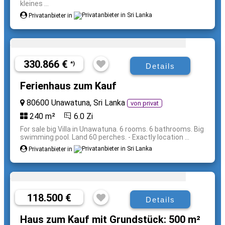
kleines ...
Privatanbieter in
330.866 €
*)
Details
Ferienhaus zum Kauf
80600 Unawatuna, Sri Lanka
von privat
240 m²
6.0 Zi
For sale big Villa in Unawatuna. 6 rooms. 6 bathrooms. Big
swimming pool. Land 60 perches. - Exactly location ...
Privatanbieter in
118.500 €
Details
Haus zum Kauf mit Grundstück: 500 m²