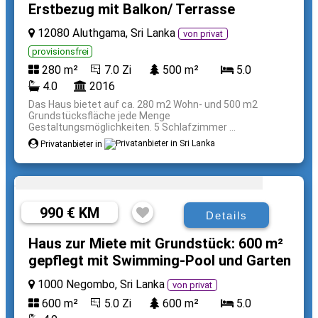
Erstbezug mit Balkon/ Terrasse
12080 Aluthgama, Sri Lanka
von privat
provisionsfrei
280 m²
7.0 Zi
500 m²
5.0
4.0
2016
Das Haus bietet auf ca. 280 m2 Wohn- und 500 m2
Grundstücksfläche jede Menge
Gestaltungsmöglichkeiten. 5 Schlafzimmer ...
Privatanbieter in
990 € KM
Details
Haus zur Miete mit Grundstück: 600 m²
gepflegt mit Swimming-Pool und Garten
1000 Negombo, Sri Lanka
von privat
600 m²
5.0 Zi
600 m²
5.0