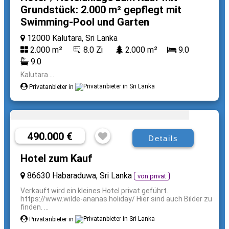
Grundstück: 2.000 m² gepflegt mit
Swimming-Pool und Garten
12000 Kalutara, Sri Lanka
2.000 m²
8.0 Zi
2.000 m²
9.0
9.0
Kalutara ...
Privatanbieter in
490.000 €
Details
Hotel zum Kauf
86630 Habaraduwa, Sri Lanka
von privat
Verkauft wird ein kleines Hotel privat geführt.
https://www.wilde-ananas.holiday/ Hier sind auch Bilder zu
finden. ...
Privatanbieter in