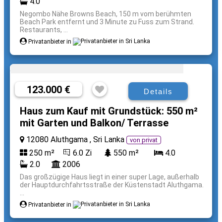
4.0
Negombo Nähe Browns Beach, 150 m vom berühmten
Beach Park entfernt und 3 Minute zu Fuss zum Strand.
Restaurants, ...
Privatanbieter in
123.000 €
Details
Haus zum Kauf mit Grundstück: 550 m²
mit Garten und Balkon/ Terrasse
12080 Aluthgama , Sri Lanka
von privat
250 m²
6.0 Zi
550 m²
4.0
2.0
2006
Das großzügige Haus liegt in einer super Lage, außerhalb
der Hauptdurchfahrtsstraße der Küstenstadt Aluthgama.
...
Privatanbieter in