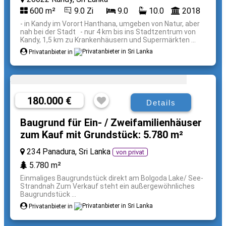
600 m²
9.0 Zi
9.0
10.0
2018
- in Kandy im Vorort Hanthana, umgeben von Natur, aber
nah bei der Stadt - nur 4 km bis ins Stadtzentrum von
Kandy, 1,5 km zu Krankenhäusern und Supermärkten ...
Privatanbieter in
180.000 €
Details
Baugrund für Ein- / Zweifamilienhäuser
zum Kauf mit Grundstück: 5.780 m²
234 Panadura, Sri Lanka
von privat
5.780 m²
Einmaliges Baugrundstück direkt am Bolgoda Lake/ See-
Strandnah Zum Verkauf steht ein außergewöhnliches
Baugrundstück ...
Privatanbieter in