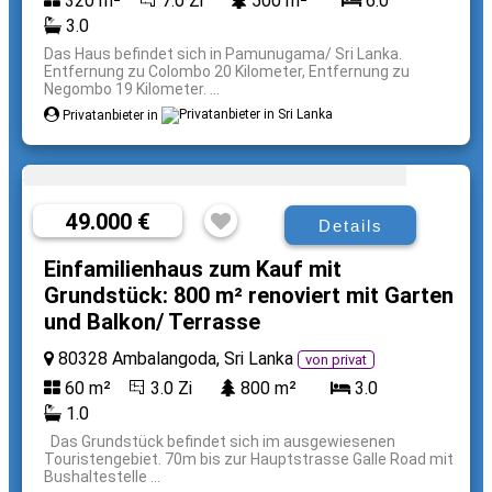
320 m²
7.0 Zi
500 m²
6.0
3.0
Das Haus befindet sich in Pamunugama/ Sri Lanka.
Entfernung zu Colombo 20 Kilometer, Entfernung zu
Negombo 19 Kilometer. ...
Privatanbieter in
49.000 €
Details
Einfamilienhaus zum Kauf mit
Grundstück: 800 m² renoviert mit Garten
und Balkon/ Terrasse
80328 Ambalangoda, Sri Lanka
von privat
60 m²
3.0 Zi
800 m²
3.0
1.0
Das Grundstück befindet sich im ausgewiesenen
Touristengebiet. 70m bis zur Hauptstrasse Galle Road mit
Bushaltestelle ...