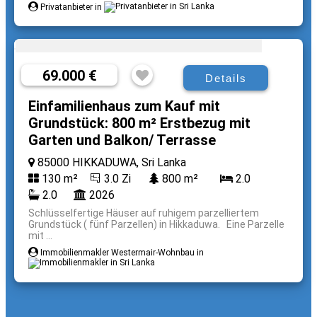
Privatanbieter in
69.000 €
Details
Einfamilienhaus zum Kauf mit
Grundstück: 800 m² Erstbezug mit
Garten und Balkon/ Terrasse
85000 HIKKADUWA, Sri Lanka
130 m²
3.0 Zi
800 m²
2.0
2.0
2026
Schlüsselfertige Häuser auf ruhigem parzelliertem
Grundstück ( fünf Parzellen) in Hikkaduwa. Eine Parzelle
mit ...
Immobilienmakler Westermair-Wohnbau in