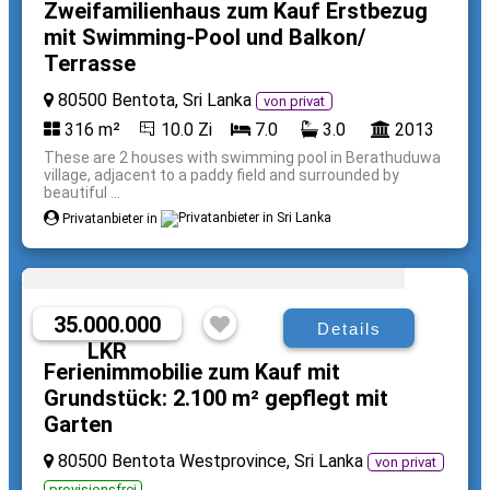
Zweifamilienhaus zum Kauf Erstbezug
mit Swimming-Pool und Balkon/
Terrasse
80500 Bentota, Sri Lanka
von privat
316 m²
10.0 Zi
7.0
3.0
2013
These are 2 houses with swimming pool in Berathuduwa
village, adjacent to a paddy field and surrounded by
beautiful ...
Privatanbieter in
35.000.000
Details
LKR
Ferienimmobilie zum Kauf mit
Grundstück: 2.100 m² gepflegt mit
Garten
80500 Bentota Westprovince, Sri Lanka
von privat
provisionsfrei