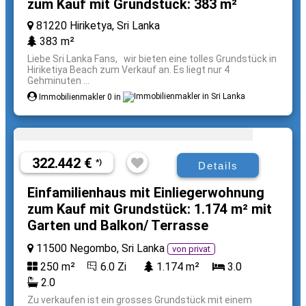
zum Kauf mit Grundstück: 383 m²
81220 Hiriketya, Sri Lanka
383 m²
Liebe Sri Lanka Fans, wir bieten eine tolles Grundstück in
Hiriketiya Beach zum Verkauf an. Es liegt nur 4
Gehminuten ...
Immobilienmakler 0 in
322.442 €
*)
Details
Einfamilienhaus mit Einliegerwohnung
zum Kauf mit Grundstück: 1.174 m² mit
Garten und Balkon/ Terrasse
11500 Negombo, Sri Lanka
von privat
250 m²
6.0 Zi
1.174 m²
3.0
2.0
Zu verkaufen ist ein grosses Grundstück mit einem