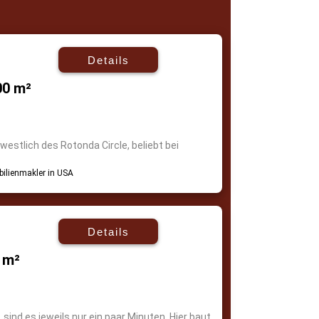
Details
00 m²
westlich des Rotonda Circle, beliebt bei
Details
 m²
ind es jeweils nur ein paar Minuten. Hier baut