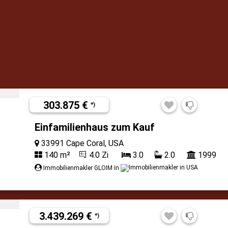
303.875 €
*)
Einfamilienhaus zum Kauf
33991 Cape Coral, USA
140 m²
4.0 Zi
3.0
2.0
1999
Immobilienmakler GLOIM in
3.439.269 €
*)