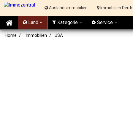
Auslandsimmobilien
Immobilien Deut
Land
Kat
egorie
Service
Home
Immobilien
USA