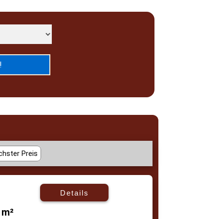
hster Preis
Details
 m²