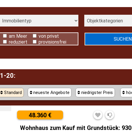
am Meer
von privat
reduziert
provisionsfrei
 1-20:
Standard
neueste Angebote
niedrigster Preis
höc
48.360 €
Wohnhaus zum Kauf mit Grundstück: 930