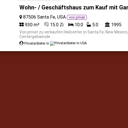
Wohn- / Geschäftshaus zum Kauf mit Gar
87506 Santa Fe, USA
von privat
930 m²
15.0 Zi
10.0
5.0
1995
Von privat zu verkaufen Heilcenter in Santa Fe, New Mexico
Centergebaeude ...
Privatanbieter in