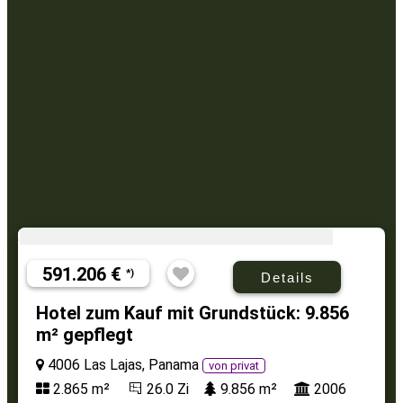
591.206 €
*)
Details
Hotel zum Kauf mit Grundstück: 9.856
m² gepflegt
4006 Las Lajas, Panama
von privat
2.865 m²
26.0 Zi
9.856 m²
2006