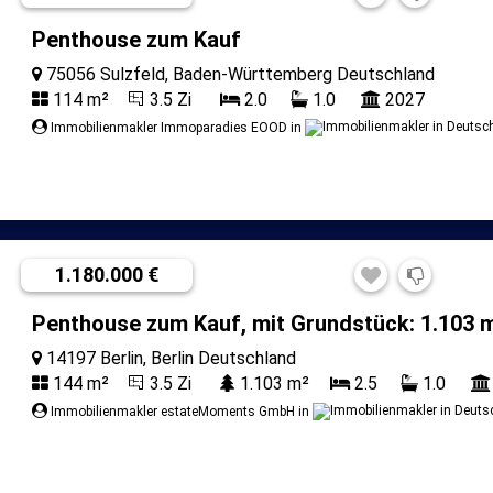
Penthouse zum Kauf
75056 Sulzfeld, Baden-Württemberg Deutschland
114 m²
3.5 Zi
2.0
1.0
2027
Immobilienmakler Immoparadies EOOD in
1.180.000 €
Penthouse zum Kauf, mit Grundstück: 1.103 m
14197 Berlin, Berlin Deutschland
144 m²
3.5 Zi
1.103 m²
2.5
1.0
Immobilienmakler estateMoments GmbH in