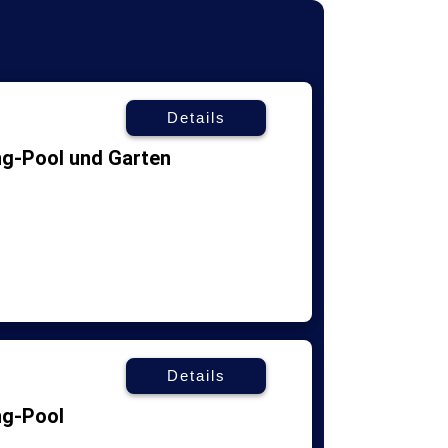
Details
ng-Pool und Garten
Details
ng-Pool