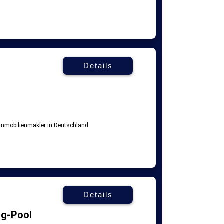
Details
Details
ng-Pool