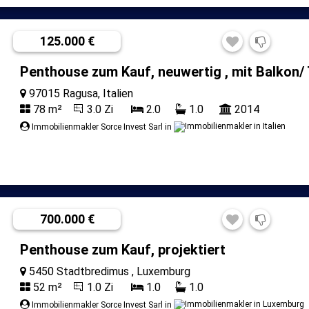
125.000 €
Penthouse zum Kauf, neuwertig , mit Balkon/
97015 Ragusa, Italien
78 m²
3.0 Zi
2.0
1.0
2014
Immobilienmakler Sorce Invest Sarl in
700.000 €
Penthouse zum Kauf, projektiert
5450 Stadtbredimus , Luxemburg
52 m²
1.0 Zi
1.0
1.0
Immobilienmakler Sorce Invest Sarl in