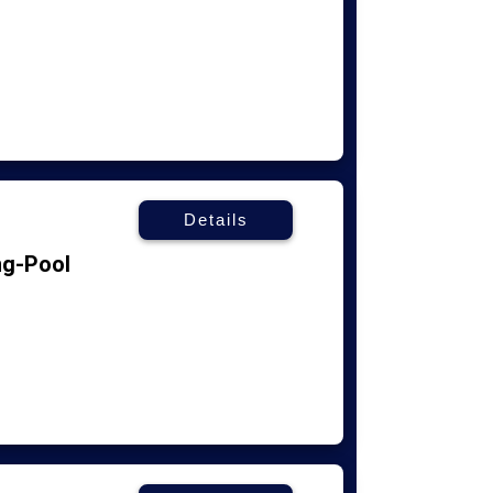
Details
ng-Pool