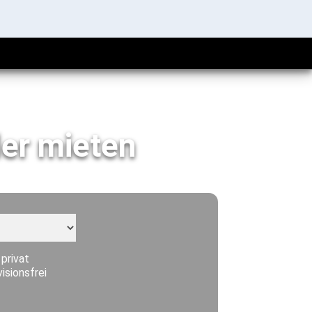
er mieten
 privat
visionsfrei