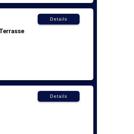
Details
 Terrasse
Details