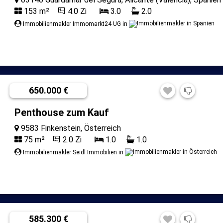
153 m²
4.0 Zi
3.0
2.0
Immobilienmakler Immomarkt24 UG in
650.000 €
Penthouse zum Kauf
9583 Finkenstein, Österreich
75 m²
2.0 Zi
1.0
1.0
Immobilienmakler Seidl Immobilien in
585.300 €