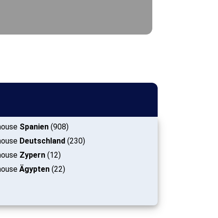
house
Spanien
(908)
house
Deutschland
(230)
house
Zypern
(12)
house
Ägypten
(22)