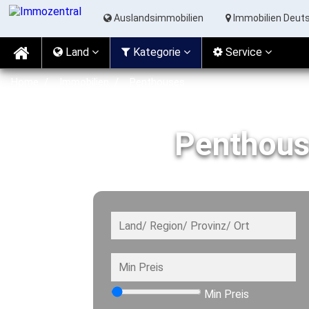
Auslandsimmobilien
Immobilien Deut
Land
Kat
egorie
Service
Home
Immobilien
Penthouses
Penthous
Min Preis