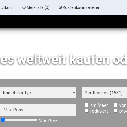
schland
Merkliste (
0
)
Kostenlos inserieren
es weltweit kaufen od
am Meer
von
reduziert
pro
Max Preis