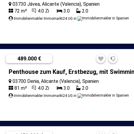
03730 Jávea, Alicante (Valencia), Spanien
72 m²
4.0 Zi
3.0
2.0
Immobilienmakler Immomarkt24 UG in
489.000 €
Penthouse zum Kauf, Erstbezug, mit Swimmi
03700 Denia, Alicante (Valencia), Spanien
81 m²
4.0 Zi
3.0
2.0
Immobilienmakler Immomarkt24 UG in