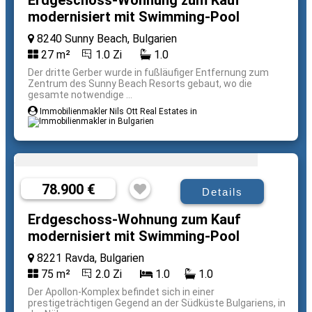
Erdgeschoss-Wohnung zum Kauf
modernisiert mit Swimming-Pool
8240 Sunny Beach, Bulgarien
27 m²
1.0 Zi
1.0
Der dritte Gerber wurde in fußläufiger Entfernung zum
Zentrum des Sunny Beach Resorts gebaut, wo die
gesamte notwendige ...
Immobilienmakler Nils Ott Real Estates in
78.900 €
Details
Erdgeschoss-Wohnung zum Kauf
modernisiert mit Swimming-Pool
8221 Ravda, Bulgarien
75 m²
2.0 Zi
1.0
1.0
Der Apollon-Komplex befindet sich in einer
prestigeträchtigen Gegend an der Südküste Bulgariens, in