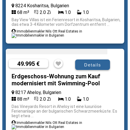
8224 Kosharitsa, Bulgarien
68 m²
2.0 Zi
1.0
1.0
Bay View Villas ist ein Ferienresort in Kosharitsa, Bulgarien,
das etwa 3-4 Kilometer vom Dorfzentrum entfernt ...
Immobilienmakler Nils Ott Real Estates in
49.995 €
Details
Erdgeschoss-Wohnung zum Kauf
modernisiert mit Swimming-Pool
8217 Aheloy, Bulgarien
88 m²
2.0 Zi
1.0
1.0
Das Vineyards Resort in Aheloy ist eine luxuriöse
Ferienanlage an der bulgarischen Schwarzmeerküste. Es
liegt etwa ...
Immobilienmakler Nils Ott Real Estates in