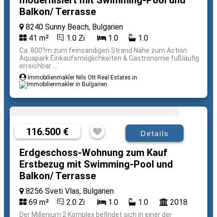
modernisiert mit Swimming-Pool und
Balkon/ Terrasse
8240 Sunny Beach, Bulgarien
41 m²
1.0 Zi
1.0
1.0
Ca. 800?m zum feinsandigen Strand Nähe zum Action
Aquapark Einkaufsmöglichkeiten & Gastronomie fußläufig
erreichbar ...
Immobilienmakler Nils Ott Real Estates in
116.500 €
Details
Erdgeschoss-Wohnung zum Kauf
Erstbezug mit Swimming-Pool und
Balkon/ Terrasse
8256 Sveti Vlas, Bulgarien
69 m²
2.0 Zi
1.0
1.0
2018
Der Millenium 2 Komplex befindet sich in einer der