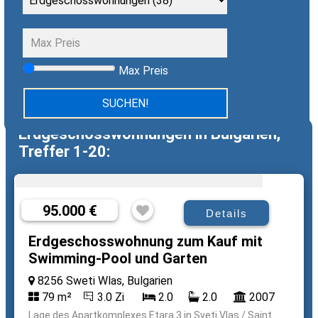
Max Preis
Erdgeschosswohnungen in Bulgarien,
Treffer 1-20:
95.000 €
Details
Erdgeschosswohnung zum Kauf mit
Swimming-Pool und Garten
8256 Sweti Wlas, Bulgarien
79 m²
3.0 Zi
2.0
2.0
2007
Lage des Apartkomplexes Etara 3 in Sveti Vlas / Saint