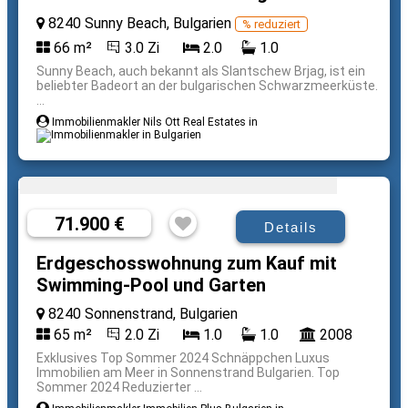
8240 Sunny Beach, Bulgarien
% reduziert
66 m²
3.0 Zi
2.0
1.0
Sunny Beach, auch bekannt als Slantschew Brjag, ist ein
beliebter Badeort an der bulgarischen Schwarzmeerküste.
...
Immobilienmakler Nils Ott Real Estates in
71.900 €
Details
Erdgeschosswohnung zum Kauf mit
Swimming-Pool und Garten
8240 Sonnenstrand, Bulgarien
65 m²
2.0 Zi
1.0
1.0
2008
Exklusives Top Sommer 2024 Schnäppchen Luxus
Immobilien am Meer in Sonnenstrand Bulgarien. Top
Sommer 2024 Reduzierter ...