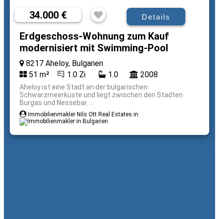
34.000 €
Details
Erdgeschoss-Wohnung zum Kauf
modernisiert mit Swimming-Pool
8217 Aheloy, Bulgarien
51 m²
1.0 Zi
1.0
2008
Aheloy ist eine Stadt an der bulgarischen
Schwarzmeerküste und liegt zwischen den Städten
Burgas und Nessebar. ...
Immobilienmakler Nils Ott Real Estates in