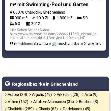
m² mit Swimming-Pool und Garten
63078 Chalkidiki, Griechenland
900 m²
10.0 Zi
1.800 m²
5.0
5.0
2012
Hier Sehen Sie das Video :
http://www.dailymotion.com/video/x112z9i_einmalige-
luxus-villa-in-chalkidiki_lifestyle#.UcLXmzsj1xE
Immobilienmakler GLOIM in
Regionalbezirke in Griechenland
Achaia (24)
Argolis (49)
Arkadien (28)
Arta (9)
Athen (152)
Ätolien-Akarnanien (34)
Böotien (8)
Chalkidiki (259)
Chania (62)
Dodekanes (45)