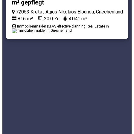
m² gepflegt
72053 Kreta , Agios Nikolaos Elounda, Griechenland
816 m²
20.0 Zi
4.041 m²
Immobilienmakler D.I.AS effective planning Real Estate in