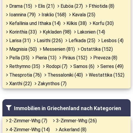
Drama (15)
Elis (21)
Euböa (27)
Fthiotida (8)
Ioannina (79)
Iraklio (168)
Kavala (25)
Kefallinia und Ithaka (14)
Kilkis (38)
Korfu (30)
Korinthia (33)
Kykladen (98)
Lakonien (14)
Larisa (31)
Lasithi (226)
Lefkada (25)
Lesbos (4)
Magnisia (50)
Messenien (81)
Ostattika (152)
Pella (35)
Pieria (13)
Piräus (152)
Preveza (8)
Rethymno (35)
Rodopi (7)
Samos (6)
Serres (49)
Thesprotia (76)
Thessaloniki (40)
Westattika (152)
Xanthi (22)
Zakynthos (7)
Immobilien in Griechenland nach Kategorien
2-Zimmer-Whg (7)
3-Zimmer-Whg (26)
4-Zimmer-Whg (14)
Ackerland (8)