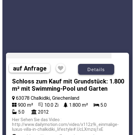
auf Anfrage
Details
Schloss zum Kauf mit Grundstück: 1.800
m² mit Swimming-Pool und Garten
63078 Chalkidiki, Griechenland
900 m²
10.0 Zi
1.800 m²
5.0
5.0
2012
Hier Sehen Sie das Video :
http://www.dailymotion.com/video/x112z9i_einmalige-
luxus-villa-in-chalkidiki_lifestyle#.UcLXmzsj1xE