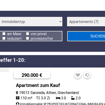
am Meer
von privat
reduziert
provisionsfrei
effer 1-20:
290.000 €
Apartment zum Kauf
19013 Saronida, Athen, Griechenland
110 m²
3.0 Zi
3.0
2.0
Immobilienmakler SP PROPERTIES INTERNATIONAL IMMOBILIEN 