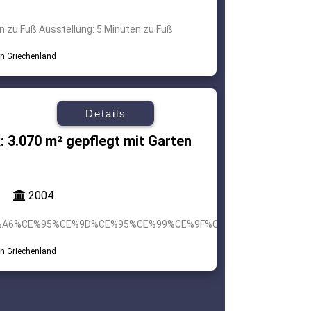
 zu Fuß Ausstellung: 5 Minuten zu Fuß
Details
 3.070 m² gepflegt mit Garten
2004
91%CE%A6%CE%95%CE%9D%CE%95%CE%99%CE%9F%CE%9D+%2F+%CE