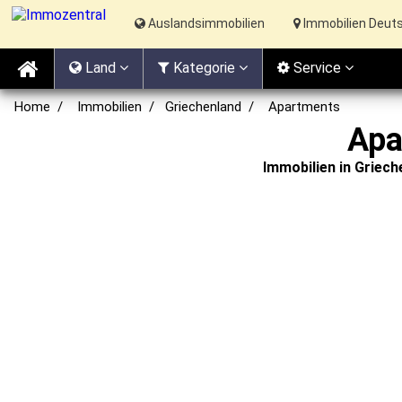
Auslandsimmobilien
Immobilien Deut
Land
Kat
egorie
Service
Home
Immobilien
Griechenland
Apartments
Apa
Immobilien in Griec