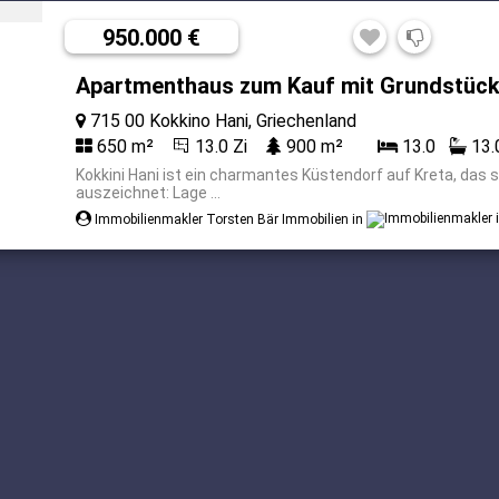
950.000 €
Apartmenthaus zum Kauf mit Grundstück:
715 00 Kokkino Hani, Griechenland
650 m²
13.0 Zi
900 m²
13.0
13.
Kokkini Hani ist ein charmantes Küstendorf auf Kreta, da
auszeichnet: Lage ...
Immobilienmakler Torsten Bär Immobilien in