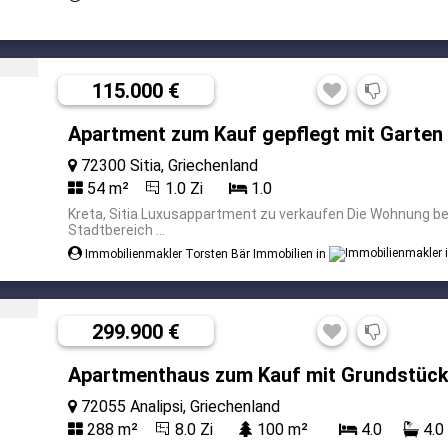
115.000 €
Apartment zum Kauf gepflegt mit Garten
72300 Sitia, Griechenland
54 m²
1.0 Zi
1.0
Kreta, Sitia Luxusappartment zu verkaufen Die Wohnung bef
Stadtbereich ...
Immobilienmakler Torsten Bär Immobilien in
299.900 €
Apartmenthaus zum Kauf mit Grundstück
72055 Analipsi, Griechenland
288 m²
8.0 Zi
100 m²
4.0
4.0