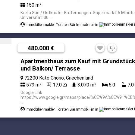
150 m²
Kreta Süd / Ostküste Entfernungen: Supermarkt: 5 Minuten
Universität: 30 ...
Immobilienmakler Torsten Bär Immobilien in
480.000 €
Apartmenthaus zum Kauf mit Grundstück:
und Balkon/ Terrasse
72200 Kato Chorio, Griechenland
579 m²
17.0 Zi
3.070 m²
5.0
7.0
Google Link
https://www.google.gr/maps/place/%CE%9A%CE%
...
Immobilienmakler Torsten Bär Immobilien in