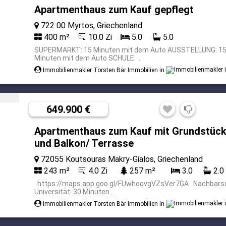
Apartmenthaus zum Kauf gepflegt
722 00 Myrtos, Griechenland
400 m²
10.0 Zi
5.0
5.0
SUPERMARKT: 15 Minuten mit dem Auto AUSSTELLUNG: 15 
Minuten mit dem Auto SCHULE: ...
Immobilienmakler Torsten Bär Immobilien in
649.900 €
Apartmenthaus zum Kauf mit Grundstück:
und Balkon/ Terrasse
72055 Koutsouras Makry-Gialos, Griechenland
243 m²
4.0 Zi
257 m²
3.0
2.0
https://maps.app.goo.gl/FUwhoqvgVZsVer7GA Nachbarsch
Universität: 30 Minuten ...
Immobilienmakler Torsten Bär Immobilien in