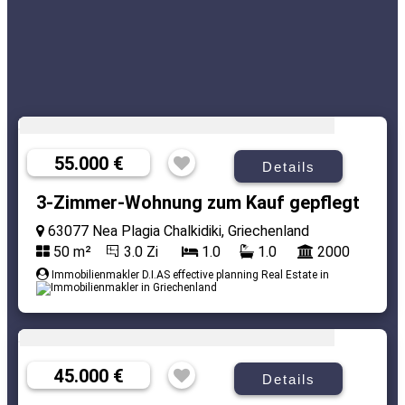
55.000 €
Details
3-Zimmer-Wohnung zum Kauf gepflegt
63077 Nea Plagia Chalkidiki, Griechenland
50 m²
3.0 Zi
1.0
1.0
2000
Immobilienmakler D.I.AS effective planning Real Estate in
45.000 €
Details