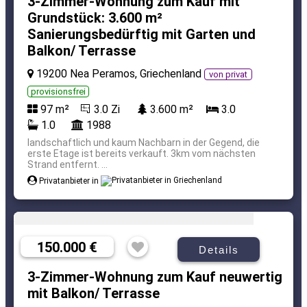
3-Zimmer-Wohnung zum Kauf mit
Grundstück: 3.600 m²
Sanierungsbedürftig mit Garten und
Balkon/ Terrasse
19200 Nea Peramos, Griechenland
von privat
provisionsfrei
97 m²
3.0 Zi
3.600 m²
3.0
1.0
1988
landschaftlich und kaum Nachbarn in der Gegend, die
erste Etage ist bereits verkauft. 3km vom nächsten
Strand entfernt. ...
Privatanbieter in
150.000 €
Details
3-Zimmer-Wohnung zum Kauf neuwertig
mit Balkon/ Terrasse