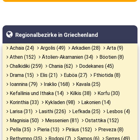
Regionalbezirke in Griechenland
Achaia (24)
Argolis (49)
Arkadien (28)
Arta (9)
Athen (152)
Ätolien-Akarnanien (34)
Böotien (8)
Chalkidiki (259)
Chania (62)
Dodekanes (45)
Drama (15)
Elis (21)
Euböa (27)
Fthiotida (8)
Ioannina (79)
Iraklio (168)
Kavala (25)
Kefallinia und Ithaka (14)
Kilkis (38)
Korfu (30)
Korinthia (33)
Kykladen (98)
Lakonien (14)
Larisa (31)
Lasithi (226)
Lefkada (25)
Lesbos (4)
Magnisia (50)
Messenien (81)
Ostattika (152)
Pella (35)
Pieria (13)
Piräus (152)
Preveza (8)
Rethymno (35)
Rodopi (7)
Samos (6)
Serres (49)