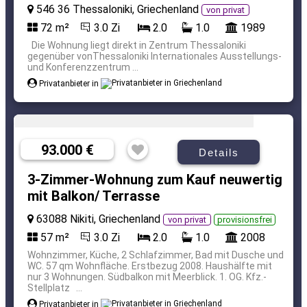
546 36 Thessaloniki, Griechenland
von privat
72 m²
3.0 Zi
2.0
1.0
1989
Die Wohnung liegt direkt in Zentrum Thessaloniki
gegenüber vonThessaloniki Internationales Ausstellungs-
und Konferenzzentrum ...
Privatanbieter in
93.000 €
Details
3-Zimmer-Wohnung zum Kauf neuwertig
mit Balkon/ Terrasse
63088 Nikiti, Griechenland
von privat
provisionsfrei
57 m²
3.0 Zi
2.0
1.0
2008
Wohnzimmer, Küche, 2 Schlafzimmer, Bad mit Dusche und
WC. 57 qm Wohnfläche. Erstbezug 2008. Haushälfte mit
nur 3 Wohnungen. Südbalkon mit Meerblick. 1. OG. Kfz.-
Stellplatz ...
Privatanbieter in