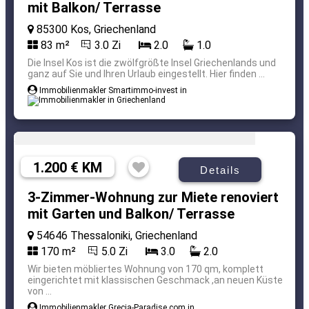
mit Balkon/ Terrasse
85300 Kos, Griechenland
83 m²
3.0 Zi
2.0
1.0
Die Insel Kos ist die zwölfgrößte Insel Griechenlands und
ganz auf Sie und Ihren Urlaub eingestellt. Hier finden ...
Immobilienmakler Smartimmo-invest in
1.200 € KM
Details
3-Zimmer-Wohnung zur Miete renoviert
mit Garten und Balkon/ Terrasse
54646 Thessaloniki, Griechenland
170 m²
5.0 Zi
3.0
2.0
Wir bieten möbliertes Wohnung von 170 qm, komplett
eingerichtet mit klassischen Geschmack ,an neuen Küste
von ...
Immobilienmakler Grecia-Paradise.com in