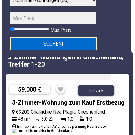
Max Preis
3-Zimmer-Wohnungen in Griechenland,
Treffer 1-20:
59.000 €
Details
3-Zimmer-Wohnung zum Kauf Erstbezug
63200 Chalkidike Nea Plagia, Griechenland
48 m²
3.0 Zi
1.0
1.0
Immobilienmakler D.I.AS effective planning Real Estate in