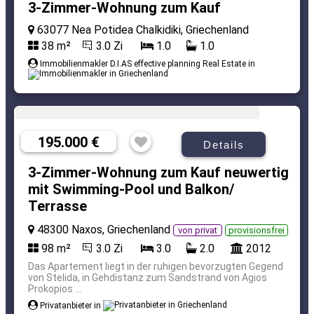
3-Zimmer-Wohnung zum Kauf
63077 Nea Potidea Chalkidiki, Griechenland
38 m²
3.0 Zi
1.0
1.0
Immobilienmakler D.I.AS effective planning Real Estate in
195.000 €
Details
3-Zimmer-Wohnung zum Kauf neuwertig
mit Swimming-Pool und Balkon/
Terrasse
48300 Naxos, Griechenland
von privat
provisionsfrei
98 m²
3.0 Zi
3.0
2.0
2012
Das Apartement liegt in der ruhigen bevorzugten Gegend
von Stelida, in Gehdistanz zum Sandstrand von Agios
Prokopios ...
Privatanbieter in