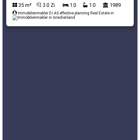
35 m²
3.0 Zi
1.0
1.0
1989
Immobilienmakler D.I.AS effective planning Real Estate in