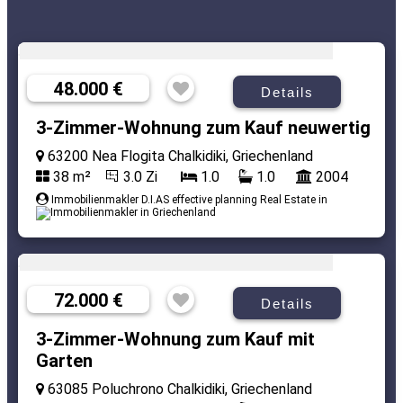
48.000 €
Details
3-Zimmer-Wohnung zum Kauf neuwertig
63200 Nea Flogita Chalkidiki, Griechenland
38 m²
3.0 Zi
1.0
1.0
2004
Immobilienmakler D.I.AS effective planning Real Estate in
72.000 €
Details
3-Zimmer-Wohnung zum Kauf mit
Garten
63085 Poluchrono Chalkidiki, Griechenland