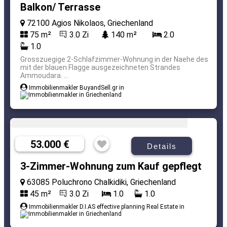
Balkon/ Terrasse
72100 Agios Nikolaos, Griechenland
75 m²
3.0 Zi
140 m²
2.0
1.0
Grosszuegige 2-Schlafzimmer-Wohnung in der Naehe des
mit der blauen Flagge ausgezeichneten Strandes
Ammoudara. ...
Immobilienmakler BuyandSell.gr in
53.000 €
Details
3-Zimmer-Wohnung zum Kauf gepflegt
63085 Poluchrono Chalkidiki, Griechenland
45 m²
3.0 Zi
1.0
1.0
Immobilienmakler D.I.AS effective planning Real Estate in