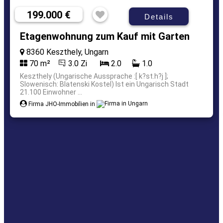
199.000 €
Details
Etagenwohnung zum Kauf mit Garten
8360 Keszthely, Ungarn
70 m²
3.0 Zi
2.0
1.0
Keszthely (Ungarische Aussprache :[ k?st.h?j ];
Slowenisch: Blatenski Kostel) Ist ein Ungarisch Stadt
21.100 Einwohner ...
Firma JHO-Immobilien in