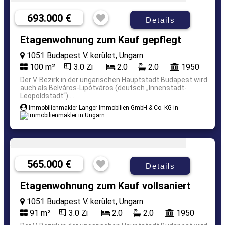
693.000 €
Details
Etagenwohnung zum Kauf gepflegt
1051 Budapest V. kerület, Ungarn
100 m²
3.0 Zi
2.0
2.0
1950
Der V. Bezirk in der ungarischen Hauptstadt Budapest wird
auch als Belváros-Lipótváros (deutsch „Innenstadt-
Leopoldstadt“) ...
Immobilienmakler Langer Immobilien GmbH & Co. KG in
565.000 €
Details
Etagenwohnung zum Kauf vollsaniert
1051 Budapest V. kerület, Ungarn
91 m²
3.0 Zi
2.0
2.0
1950