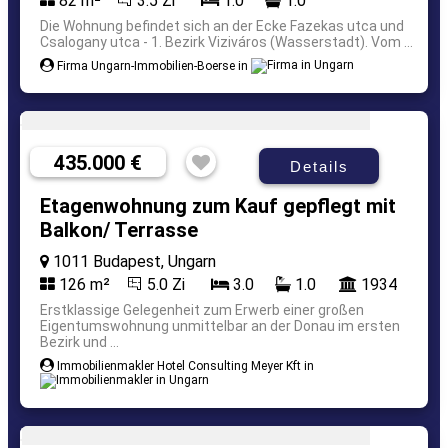
82 m²
3.5 Zi
1.0
1.0
Die Wohnung befindet sich an der Ecke Fazekas utca und
Csalogany utca - 1. Bezirk Viziváros (Wasserstadt). Vom ...
Firma Ungarn-Immobilien-Boerse in
435.000 €
Details
Etagenwohnung zum Kauf gepflegt mit
Balkon/ Terrasse
1011 Budapest, Ungarn
126 m²
5.0 Zi
3.0
1.0
1934
Erstklassige Gelegenheit zum Erwerb einer großen
Eigentumswohnung unmittelbar an der Donau im ersten
Bezirk und ...
Immobilienmakler Hotel Consulting Meyer Kft in