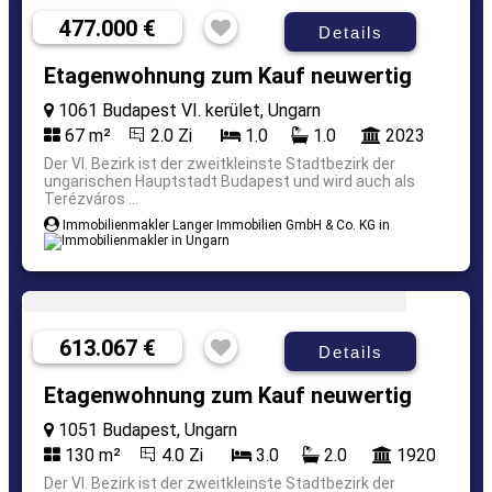
477.000 €
Details
Etagenwohnung zum Kauf neuwertig
1061 Budapest VI. kerület, Ungarn
67 m²
2.0 Zi
1.0
1.0
2023
Der VI. Bezirk ist der zweitkleinste Stadtbezirk der
ungarischen Hauptstadt Budapest und wird auch als
Terézváros ...
Immobilienmakler Langer Immobilien GmbH & Co. KG in
613.067 €
Details
Etagenwohnung zum Kauf neuwertig
1051 Budapest, Ungarn
130 m²
4.0 Zi
3.0
2.0
1920
Der VI. Bezirk ist der zweitkleinste Stadtbezirk der