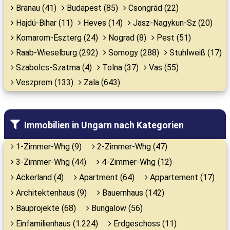
Branau (41)
Budapest (85)
Csongrád (22)
Hajdú-Bihar (11)
Heves (14)
Jasz-Nagykun-Sz (20)
Komarom-Eszterg (24)
Nograd (8)
Pest (51)
Raab-Wieselburg (292)
Somogy (288)
Stuhlweiß (17)
Szabolcs-Szatma (4)
Tolna (37)
Vas (55)
Veszprem (133)
Zala (643)
Immobilien in Ungarn nach Kategorien
1-Zimmer-Whg (9)
2-Zimmer-Whg (47)
3-Zimmer-Whg (44)
4-Zimmer-Whg (12)
Ackerland (4)
Apartment (64)
Appartement (17)
Architektenhaus (9)
Bauernhaus (142)
Bauprojekte (68)
Bungalow (56)
Einfamilienhaus (1.224)
Erdgeschoss (11)