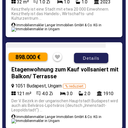
32 m²
1.0 Zi
1.0
1.0
2023
Keszthely ist eine Stadt mit etwa 20 000 Einwohnern.
Keszthely ist das Handels-, Wirtschafts- und
Kulturzentrum ...
Immobilienmakler Langer Immobilien GmbH & Co. KG in
898.000 €
Details
Etagenwohnung zum Kauf vollsaniert mit
Balkon/ Terrasse
1051 Budapest, Ungarn
% reduziert
121 m²
4.0 Zi
3.0
2.0
1910
Der V. Bezirk in der ungarischen Hauptstadt Budapest wird
auch als Belváros-Lipótváros (deutsch „Innenstadt-
Leopoldstadt“) ...
Immobilienmakler Langer Immobilien GmbH & Co. KG in