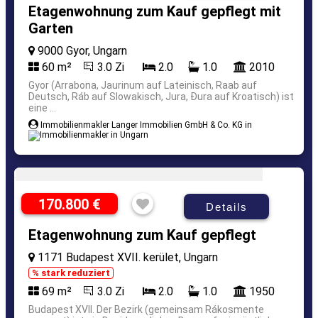
Etagenwohnung zum Kauf gepflegt mit
Garten
9000 Gyor, Ungarn
60 m²
3.0 Zi
2.0
1.0
2010
Gyor (Arrabona, Jaurinum auf Lateinisch, Raab auf
Deutsch, Ráb auf Slowakisch, Jura, Ðura auf Kroatisch) ist
eine ...
Immobilienmakler Langer Immobilien GmbH & Co. KG in
170.800 €
Details
Etagenwohnung zum Kauf gepflegt
1171 Budapest XVII. kerület, Ungarn
% stark reduziert
69 m²
3.0 Zi
2.0
1.0
1950
Budapest XVII. Der Bezirk (gemeinsam Rákosmente