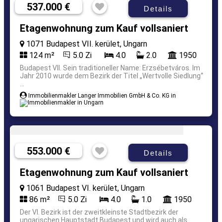
537.000 €
Details
Etagenwohnung zum Kauf vollsaniert
1071 Budapest VII. kerület, Ungarn
124 m²
5.0 Zi
4.0
2.0
1950
Budapest VII. Sein traditioneller Name: Erzsébetváros. Im
Jahr 2010 wurde dem Bezirk der Titel „Wertvolle Siedlung“
...
Immobilienmakler Langer Immobilien GmbH & Co. KG in
553.000 €
Details
Etagenwohnung zum Kauf vollsaniert
1061 Budapest VI. kerület, Ungarn
86 m²
5.0 Zi
4.0
1.0
1950
Der VI. Bezirk ist der zweitkleinste Stadtbezirk der
ungarischen Hauptstadt Budapest und wird auch als