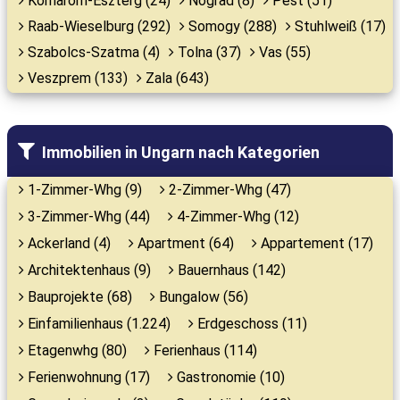
Komarom-Eszterg (24)
Nograd (8)
Pest (51)
Raab-Wieselburg (292)
Somogy (288)
Stuhlweiß (17)
Szabolcs-Szatma (4)
Tolna (37)
Vas (55)
Veszprem (133)
Zala (643)
Immobilien in Ungarn nach Kategorien
1-Zimmer-Whg (9)
2-Zimmer-Whg (47)
3-Zimmer-Whg (44)
4-Zimmer-Whg (12)
Ackerland (4)
Apartment (64)
Appartement (17)
Architektenhaus (9)
Bauernhaus (142)
Bauprojekte (68)
Bungalow (56)
Einfamilienhaus (1.224)
Erdgeschoss (11)
Etagenwhg (80)
Ferienhaus (114)
Ferienwohnung (17)
Gastronomie (10)