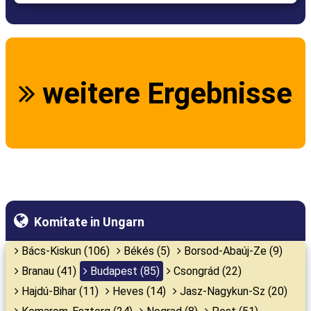
weitere Ergebnisse
Komitate in Ungarn
Bács-Kiskun (106)
Békés (5)
Borsod-Abaúj-Ze (9)
Branau (41)
Budapest (85)
Csongrád (22)
Hajdú-Bihar (11)
Heves (14)
Jasz-Nagykun-Sz (20)