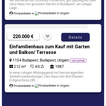
Wir vernieten ein schönes modernes, gut gepflegtes (wie
neu) Haus mit grossem Garten in Budapest, an ruhiger
Lage ...
Privatanbieter in
220.000 €
Details
Einfamilienhaus zum Kauf mit Garten
und Balkon/ Terrasse
1154 Budapest, Budapest, Ungarn
von privat
212 m²
4.0 Zi
1987
In einer ruhigen Wohngegend mit hervorragenden
Verkehrsanbindungen. Das Haus hat drei Ebenen:
Erdgeschoss (80 ...
Privatanbieter in