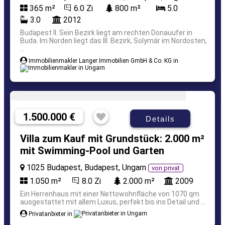
365 m²
6.0 Zi
800 m²
5.0
3.0
2012
Budapest II. Sein Bezirk liegt am rechten Donauufer in
Buda. Im Norden liegt das III. Bezirk, Solymár im Nordosten,
...
Immobilienmakler Langer Immobilien GmbH & Co. KG in
1.500.000 €
Details
Villa zum Kauf mit Grundstück: 2.000 m²
mit Swimming-Pool und Garten
1025 Budapest, Budapest, Ungarn
von privat
1.050 m²
8.0 Zi
2.000 m²
2009
Ein Herrenhaus mit einer Nettowohnfläche von 1070 qm
ausgestattet mit allem Luxus, perfekt bis ins Detail und ...
Privatanbieter in