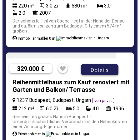
220 m²
3.0 Zi
580 m²
3.0
2.0
2007
Der schönste Teil von Csepel liegt in der Nähe der Donau,
und ca. 8km von zentrum Budapest City einem 574 m²
großen ...
Immobilienmakler 0 in
329.000 €
Details
Reihenmittelhaus zum Kauf renoviert mit
Garten und Balkon/ Terrasse
1237 Budapest, Budapest, Ungarn
von privat
212 m²
6.0 Zi
5.0
4.0
1996
Renoviertes großes Haus in Budapest -
Unterdurchschnittlicher Verbrauch mit den Nebenkosten
einer Wohnung. Eigentümer ...
Privatanbieter in