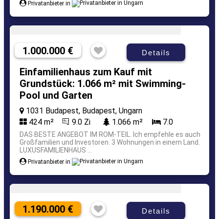
Privatanbieter in
1.000.000 €
Details
Einfamilienhaus zum Kauf mit
Grundstück: 1.066 m² mit Swimming-
Pool und Garten
1031 Budapest, Budapest, Ungarn
424 m²
9.0 Zi
1.066 m²
7.0
DAS BESTE ANGEBOT IM ROM-TEIL. Ich empfehle es auch
Großfamilien und Investoren. 3 Wohnungen in einem Land.
LUXUSFAMILIENHAUS ...
Privatanbieter in
1.190.000 €
Details