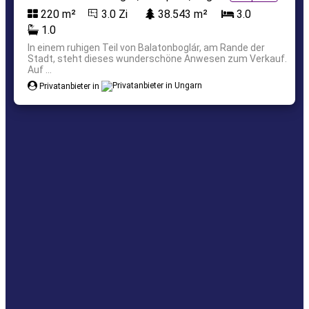
220 m²
3.0 Zi
38.543 m²
3.0
1.0
In einem ruhigen Teil von Balatonboglár, am Rande der
Stadt, steht dieses wunderschöne Anwesen zum Verkauf.
Auf ...
Privatanbieter in