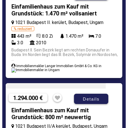
Einfamilienhaus zum Kauf mit
Grundstück: 1.470 m² vollsaniert
1021 Budapest II. kerület, Budapest, Ungarn
% reduziert
443 m²
8.0 Zi
1.470 m²
7.0
3.0
2010
Budapest II. Sein Bezirk liegt am rechten Donauufer in
Buda. Im Norden liegt das III. Bezirk, Solymár im Nordosten,
...
Immobilienmakler Langer Immobilien GmbH & Co. KG in
1.294.000 €
Details
Einfamilienhaus zum Kauf mit
Grundstück: 800 m² neuwertig
1021 Budapest II/A kerület, Budapest, Ungarn