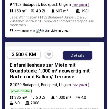
1152 Budapest, Budapest, Ungarn
von privat
150 m²
4.0 Zi
607 m²
1981
Lage: Wohngebiet (1152 Budapest Juhos utca 26)
Zustand: Gebraucht - renoviert Komfort Kategorie Alle
modernen ...
Privatanbieter in
3.500 € KM
Details
Einfamilienhaus zur Miete mit
Grundstück: 1.000 m² neuwertig mit
Garten und Balkon/ Terrasse
1029 Budapest, Budapest, Ungarn
von privat
provisionsfrei
385 m²
6.0 Zi
1.000 m²
4.0
6.0
2008