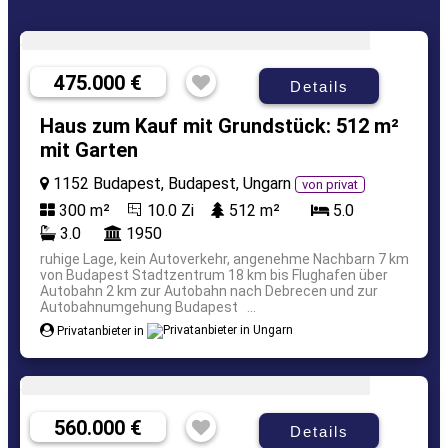
475.000 €
Details
Haus zum Kauf mit Grundstück: 512 m²
mit Garten
1152 Budapest, Budapest, Ungarn
von privat
300 m²
10.0 Zi
512 m²
5.0
3.0
1950
ruhige Lage, kein Autoverkehr, angenehme Nachbarn 7 km
von Budapest Stadtzentrum 18 km bis Flughafen über
Autobahn 2 km zur Autobahn nach Debrecen und zur
Autobahnumgehung Budapest ...
Privatanbieter in
560.000 €
Details