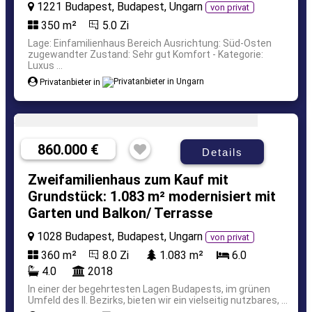
1221 Budapest, Budapest, Ungarn
von privat
350 m²
5.0 Zi
Lage: Einfamilienhaus Bereich Ausrichtung: Süd-Osten
zugewandter Zustand: Sehr gut Komfort - Kategorie:
Luxus ...
Privatanbieter in
860.000 €
Details
Zweifamilienhaus zum Kauf mit
Grundstück: 1.083 m² modernisiert mit
Garten und Balkon/ Terrasse
1028 Budapest, Budapest, Ungarn
von privat
360 m²
8.0 Zi
1.083 m²
6.0
4.0
2018
In einer der begehrtesten Lagen Budapests, im grünen
Umfeld des II. Bezirks, bieten wir ein vielseitig nutzbares, ...