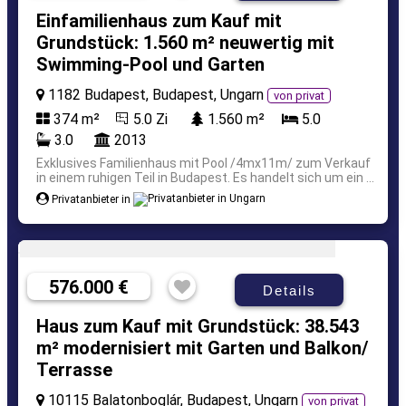
Einfamilienhaus zum Kauf mit
Grundstück: 1.560 m² neuwertig mit
Swimming-Pool und Garten
1182 Budapest, Budapest, Ungarn
von privat
374 m²
5.0 Zi
1.560 m²
5.0
3.0
2013
Exklusives Familienhaus mit Pool /4mx11m/ zum Verkauf
in einem ruhigen Teil in Budapest. Es handelt sich um ein ...
Privatanbieter in
576.000 €
Details
Haus zum Kauf mit Grundstück: 38.543
m² modernisiert mit Garten und Balkon/
Terrasse
10115 Balatonboglár, Budapest, Ungarn
von privat