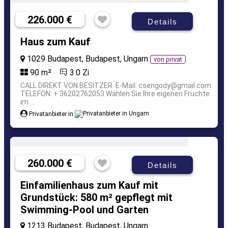
226.000 €
Details
Haus zum Kauf
1029 Budapest, Budapest, Ungarn
von privat
90 m²
3.0 Zi
CALL DIREKT VON BESITZER. E-Mail: csengody@gmail.com
TELEFON: + 36202762053 Wählen Sie Ihre eigenen Früchte
im ...
Privatanbieter in
260.000 €
Details
Einfamilienhaus zum Kauf mit
Grundstück: 580 m² gepflegt mit
Swimming-Pool und Garten
1213 Budapest, Budapest, Ungarn