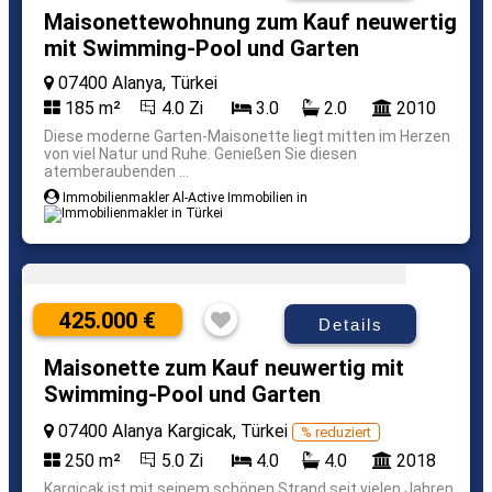
Maisonettewohnung zum Kauf neuwertig
mit Swimming-Pool und Garten
07400 Alanya, Türkei
185 m²
4.0 Zi
3.0
2.0
2010
Diese moderne Garten-Maisonette liegt mitten im Herzen
von viel Natur und Ruhe. Genießen Sie diesen
atemberaubenden ...
Immobilienmakler Al-Active Immobilien in
425.000 €
Details
Maisonette zum Kauf neuwertig mit
Swimming-Pool und Garten
07400 Alanya Kargicak, Türkei
% reduziert
250 m²
5.0 Zi
4.0
4.0
2018
Kargicak ist mit seinem schönen Strand seit vielen Jahren