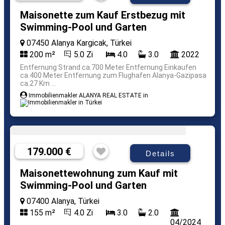
Maisonette zum Kauf Erstbezug mit
Swimming-Pool und Garten
07450 Alanya Kargicak, Türkei
200 m²
5.0 Zi
4.0
3.0
2022
Entfernung Strand ca.700 Meter Entfernung Einkaufen
ca.400 Meter Entfernung zum Flughafen Alanya-Gazipasa
ca.27 Km ...
Immobilienmakler ALANYA REAL ESTATE in
179.000 €
Details
Maisonettewohnung zum Kauf mit
Swimming-Pool und Garten
07400 Alanya, Türkei
155 m²
4.0 Zi
3.0
2.0
04/2024