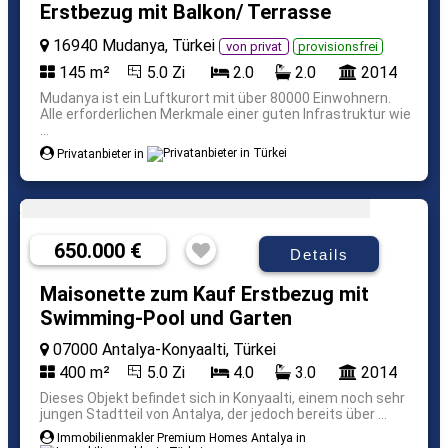
Erstbezug mit Balkon/ Terrasse
16940 Mudanya, Türkei
von privat
provisionsfrei
145 m²
5.0 Zi
2.0
2.0
2014
Mudanya ist ein Luftkurort mit über 80000 Einwohnern.
Alle erforderlichen Merkmale einer guten Infrastruktur wie
...
Privatanbieter in
650.000 €
Details
Maisonette zum Kauf Erstbezug mit
Swimming-Pool und Garten
07000 Antalya-Konyaalti, Türkei
400 m²
5.0 Zi
4.0
3.0
2014
Dieses Objekt befindet sich in Konyaalti, einem noch sehr
jungen Stadtteil von Antalya, der jedoch bereits über ...
Immobilienmakler Premium Homes Antalya in