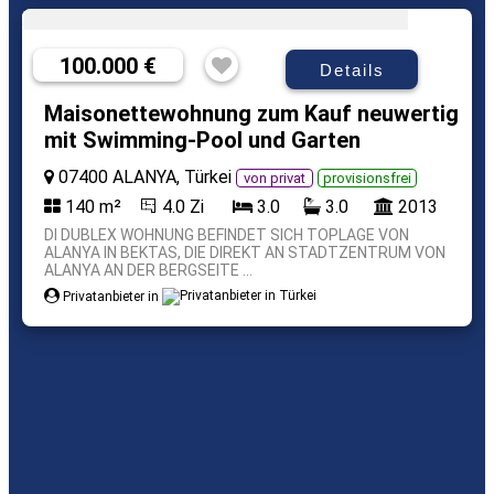
100.000 €
Details
Maisonettewohnung zum Kauf neuwertig
mit Swimming-Pool und Garten
07400 ALANYA, Türkei
von privat
provisionsfrei
140 m²
4.0 Zi
3.0
3.0
2013
DI DUBLEX WOHNUNG BEFINDET SICH TOPLAGE VON
ALANYA IN BEKTAS, DIE DIREKT AN STADTZENTRUM VON
ALANYA AN DER BERGSEITE ...
Privatanbieter in