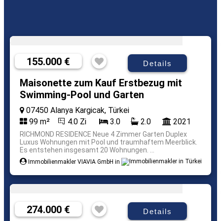
155.000 €
Details
Maisonette zum Kauf Erstbezug mit
Swimming-Pool und Garten
07450 Alanya Kargicak, Türkei
99 m²
4.0 Zi
3.0
2.0
2021
RICHMOND RESIDENCE Neue 4 Zimmer Garten Duplex
Luxus Wohnungen mit Pool und traumhaftem Meerblick.
Es entstehen insgesamt 20 Wohnungen. ...
Immobilienmakler VIAVIA GmbH in
274.000 €
Details