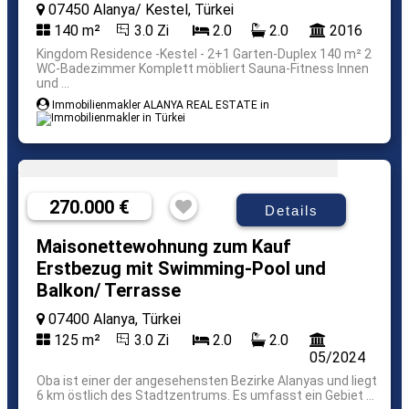
07450 Alanya/ Kestel, Türkei
140 m²
3.0 Zi
2.0
2.0
2016
Kingdom Residence -Kestel - 2+1 Garten-Duplex 140 m² 2
WC-Badezimmer Komplett möbliert Sauna-Fitness Innen
und ...
Immobilienmakler ALANYA REAL ESTATE in
270.000 €
Details
Maisonettewohnung zum Kauf
Erstbezug mit Swimming-Pool und
Balkon/ Terrasse
07400 Alanya, Türkei
125 m²
3.0 Zi
2.0
2.0
05/2024
Oba ist einer der angesehensten Bezirke Alanyas und liegt
6 km östlich des Stadtzentrums. Es umfasst ein Gebiet ...