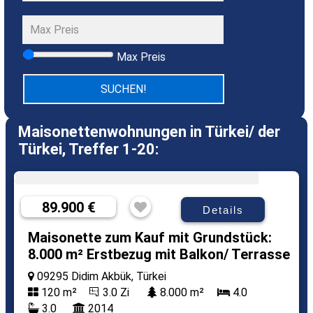
Max Preis
Maisonettenwohnungen in Türkei/ der
Türkei, Treffer 1-20:
89.900 €
Details
Maisonette zum Kauf mit Grundstück:
8.000 m² Erstbezug mit Balkon/ Terrasse
09295 Didim Akbük, Türkei
120 m²
3.0 Zi
8.000 m²
4.0
3.0
2014