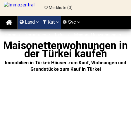
Merkliste (
0
)
Land
Kat
Svc
Home
Immobilien
Türkei
Maisonettenwohnungen
Maisonettenwohnungen in
der Türkei kaufen
Immobilien in Türkei: Häuser zum Kauf, Wohnungen und
Grundstücke zum Kauf in Türkei