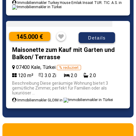
Immobilienmakler Turkey House Emlak Insaat TUR. TIC. A.S. in
145.000 €
Details
Maisonette zum Kauf mit Garten und
Balkon/ Terrasse
07400 Kale, Türkei
% reduziert
120 m²
3.0 Zi
2.0
2.0
Beschreibung Diese geräumige Wohnung bietet 3
gemütliche Zimmer, perfekt für Familien oder als
luxuriöser ...
Immobilienmakler GLOIM in