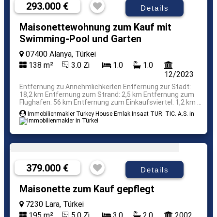
293.000 €
Details
Maisonettewohnung zum Kauf mit
Swimming-Pool und Garten
07400 Alanya, Türkei
138 m²
3.0 Zi
1.0
1.0
12/2023
Entfernung zu Annehmlichkeiten Entfernung zur Stadt:
18,2 km Entfernung zum Strand: 2,5 km Entfernung zum
Flughafen: 56 km Entfernung zum Einkaufsviertel: 1,2 km ...
Immobilienmakler Turkey House Emlak Insaat TUR. TIC. A.S. in
379.000 €
Details
Maisonette zum Kauf gepflegt
7230 Lara, Türkei
195 m²
5.0 Zi
3.0
2.0
2002