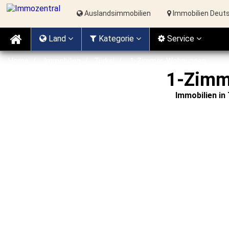
Auslandsimmobilien
Immobilien Deut
Land
Kat
egorie
Service
Home
Immobilien
Türkei
1-Zimmer-Wohnungen
1-Zimm
Immobilien in