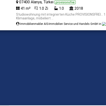
07400 Alanya, Türkei
provisionsfrei
41 m²
1.0 Zi
1.0
2018
Studiowohnung mit integrierten Küche PROVISIONSFREI... 1
Klimaanlage, möbeliert ...
Immobilienmakler AIS-Immobilien Service und Handels GmbH in