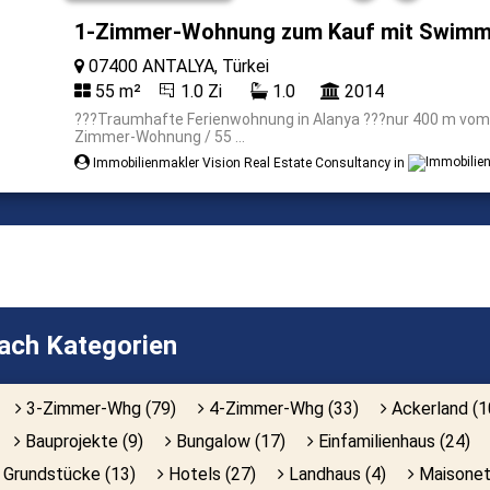
1-Zimmer-Wohnung zum Kauf mit Swimmi
07400 ANTALYA, Türkei
55 m²
1.0 Zi
1.0
2014
???Traumhafte Ferienwohnung in Alanya ???nur 400 m vom
Zimmer-Wohnung / 55 ...
Immobilienmakler Vision Real Estate Consultancy in
nach Kategorien
3-Zimmer-Whg (79)
4-Zimmer-Whg (33)
Ackerland (1
Bauprojekte (9)
Bungalow (17)
Einfamilienhaus (24)
Grundstücke (13)
Hotels (27)
Landhaus (4)
Maisonet