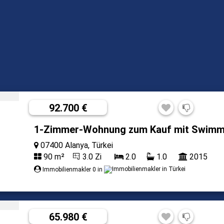
92.700 €
1-Zimmer-Wohnung zum Kauf mit Swimmi
07400 Alanya, Türkei
90 m²
3.0 Zi
2.0
1.0
2015
Immobilienmakler 0 in
65.980 €