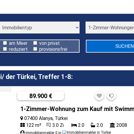
am Meer
von privat
reduziert
provisionsfrei
der Türkei, Treffer 1-8:
89.900 €
1-Zimmer-Wohnung zum Kauf mit Swimmi
07400 Alanya, Türkei
122 m²
3.0 Zi
2.0
2.0
2008
Immobilienmakler 0 in