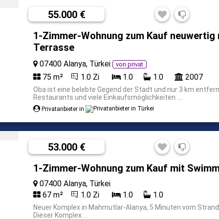
55.000 €
1-Zimmer-Wohnung zum Kauf neuwertig 
Terrasse
07400 Alanya, Türkei
von privat
75 m²
1.0 Zi
1.0
1.0
2007
Oba ist eine belebte Gegend der Stadt und nur 3 km entfern
Restaurants und viele Einkaufsmöglichkeiten. ...
Privatanbieter in
53.000 €
1-Zimmer-Wohnung zum Kauf mit Swimmi
07400 Alanya, Türkei
67 m²
1.0 Zi
1.0
1.0
Neuer Komplex in Mahmutlar-Alanya, 5 Minuten vom Strand 
Dieser Komplex ...