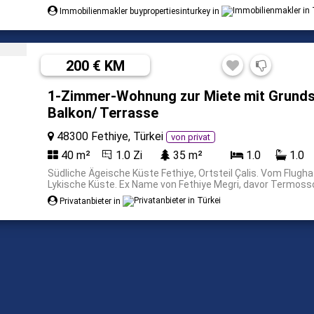
Immobilienmakler buypropertiesinturkey in
200 € KM
1-Zimmer-Wohnung zur Miete mit Grundst
Balkon/ Terrasse
48300 Fethiye, Türkei
von privat
40 m²
1.0 Zi
35 m²
1.0
1.0
Südliche Ägeische Küste Fethiye, Ortsteil Çalis. Vom Flug
Lykische Küste. Ex Name von Fethiye Megri, davor Termossos
Privatanbieter in