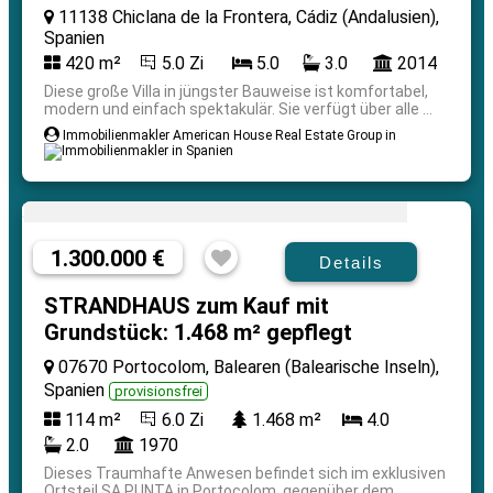
11138 Chiclana de la Frontera, Cádiz (Andalusien),
Spanien
420 m²
5.0 Zi
5.0
3.0
2014
Diese große Villa in jüngster Bauweise ist komfortabel,
modern und einfach spektakulär. Sie verfügt über alle ...
Immobilienmakler American House Real Estate Group in
1.300.000 €
Details
STRANDHAUS zum Kauf mit
Grundstück: 1.468 m² gepflegt
07670 Portocolom, Balearen (Balearische Inseln),
Spanien
provisionsfrei
114 m²
6.0 Zi
1.468 m²
4.0
2.0
1970
Dieses Traumhafte Anwesen befindet sich im exklusiven
Ortsteil SA PUNTA in Portocolom, gegenüber dem