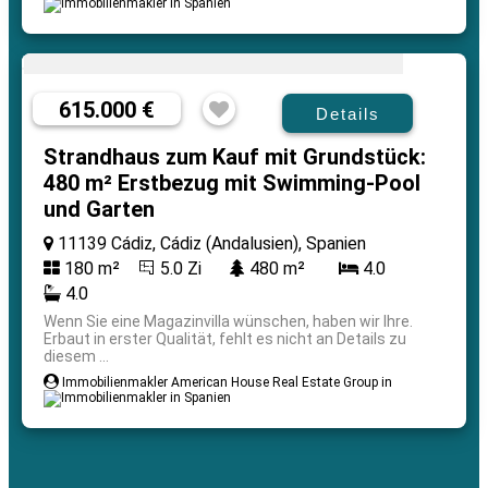
615.000 €
Details
Strandhaus zum Kauf mit Grundstück:
480 m² Erstbezug mit Swimming-Pool
und Garten
11139 Cádiz, Cádiz (Andalusien), Spanien
180 m²
5.0 Zi
480 m²
4.0
4.0
Wenn Sie eine Magazinvilla wünschen, haben wir Ihre.
Erbaut in erster Qualität, fehlt es nicht an Details zu
diesem ...
Immobilienmakler American House Real Estate Group in