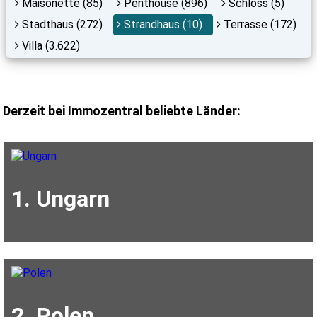
Maisonette (85)
Penthouse (896)
Schloss (5)
Stadthaus (272)
Strandhaus (10)
Terrasse (172)
Villa (3.622)
Derzeit bei Immozentral beliebte Länder:
1. Ungarn
2. Polen