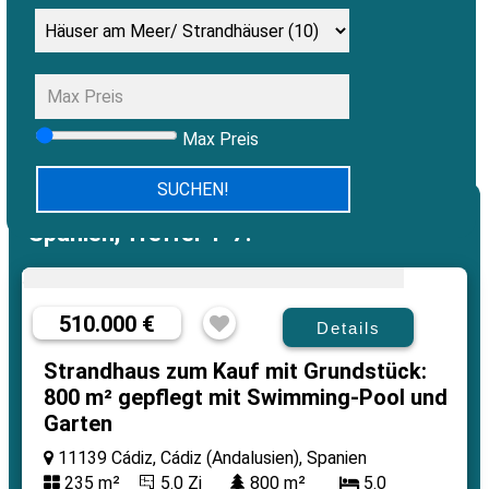
Max Preis
Häuser am Meer/ Strandhäuser in
Spanien, Treffer 1-7:
510.000 €
Details
Strandhaus zum Kauf mit Grundstück:
800 m² gepflegt mit Swimming-Pool und
Garten
11139 Cádiz, Cádiz (Andalusien), Spanien
235 m²
5.0 Zi
800 m²
5.0