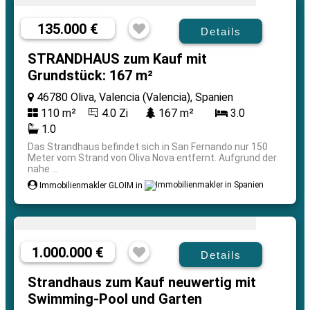
135.000 €
Details
STRANDHAUS zum Kauf mit
Grundstück: 167 m²
46780 Oliva, Valencia (Valencia), Spanien
110 m²
4.0 Zi
167 m²
3.0
1.0
Das Strandhaus befindet sich in San Fernando nur 150
Meter vom Strand von Oliva Nova entfernt. Aufgrund der
nahe ...
Immobilienmakler GLOIM in
1.000.000 €
Details
Strandhaus zum Kauf neuwertig mit
Swimming-Pool und Garten