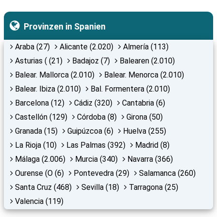
Provinzen in Spanien
Araba (27)
Alicante (2.020)
Almería (113)
Asturias ( (21)
Badajoz (7)
Balearen (2.010)
Balear. Mallorca (2.010)
Balear. Menorca (2.010)
Balear. Ibiza (2.010)
Bal. Formentera (2.010)
Barcelona (12)
Cádiz (320)
Cantabria (6)
Castellón (129)
Córdoba (8)
Girona (50)
Granada (15)
Guipúzcoa (6)
Huelva (255)
La Rioja (10)
Las Palmas (392)
Madrid (8)
Málaga (2.006)
Murcia (340)
Navarra (366)
Ourense (O (6)
Pontevedra (29)
Salamanca (260)
Santa Cruz (468)
Sevilla (18)
Tarragona (25)
Valencia (119)