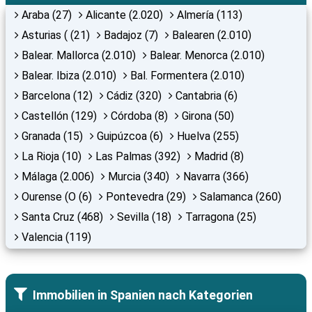
Araba (27)
Alicante (2.020)
Almería (113)
Asturias ( (21)
Badajoz (7)
Balearen (2.010)
Balear. Mallorca (2.010)
Balear. Menorca (2.010)
Balear. Ibiza (2.010)
Bal. Formentera (2.010)
Barcelona (12)
Cádiz (320)
Cantabria (6)
Castellón (129)
Córdoba (8)
Girona (50)
Granada (15)
Guipúzcoa (6)
Huelva (255)
La Rioja (10)
Las Palmas (392)
Madrid (8)
Málaga (2.006)
Murcia (340)
Navarra (366)
Ourense (O (6)
Pontevedra (29)
Salamanca (260)
Santa Cruz (468)
Sevilla (18)
Tarragona (25)
Valencia (119)
Immobilien in Spanien nach Kategorien