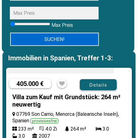
Max Preis
Immobilien in Spanien, Treffer 1-3:
405.000 €
Details
Villa zum Kauf mit Grundstück: 264 m²
neuwertig
07769 Son Carrio, Menorca (Balearische Inseln),
Spanien
provisionsfrei
233 m²
4.0 Zi
264 m²
3.0
3.0
2007