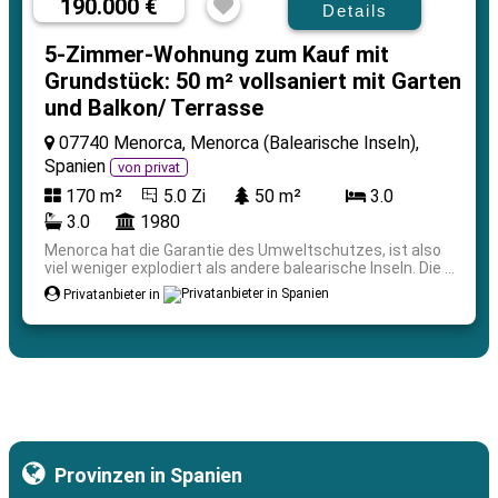
190.000 €
Details
5-Zimmer-Wohnung zum Kauf mit
Grundstück: 50 m² vollsaniert mit Garten
und Balkon/ Terrasse
07740 Menorca, Menorca (Balearische Inseln),
Spanien
von privat
170 m²
5.0 Zi
50 m²
3.0
3.0
1980
Menorca hat die Garantie des Umweltschutzes, ist also
viel weniger explodiert als andere balearische Inseln. Die ...
Privatanbieter in
Provinzen in Spanien