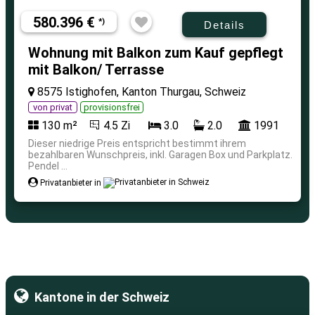
580.396 €
*)
Details
Wohnung mit Balkon zum Kauf gepflegt
mit Balkon/ Terrasse
8575 Istighofen, Kanton Thurgau, Schweiz
von privat
provisionsfrei
130 m²
4.5 Zi
3.0
2.0
1991
Dieser niedrige Preis entspricht bestimmt ihrem
bezahlbaren Wunschpreis, inkl. Garagen Box und Parkplatz.
Pendel ...
Privatanbieter in
Kantone in der Schweiz