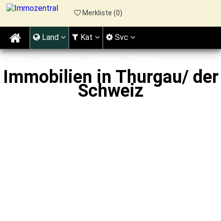
Merkliste (
0
)
Land
Kat
Svc
Home
Immobilien
Schweiz
Thurgau
Immobilien in Thurgau/ der
Schweiz