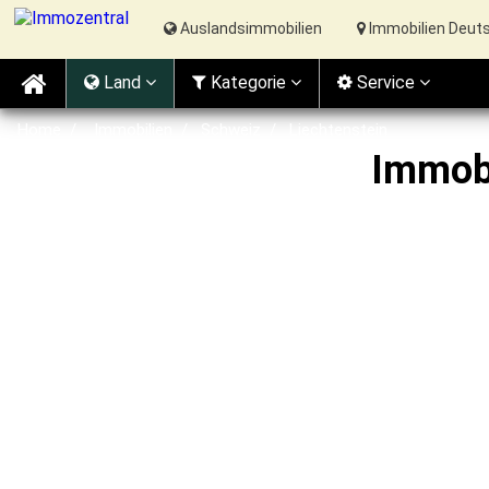
Auslandsimmobilien
Immobilien Deut
Land
Kat
egorie
Service
Home
Immobilien
Schweiz
Liechtenstein
Immobi