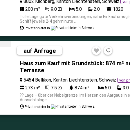
8802 Kilchberg, Kanton Liechtenstein, Schweiz
von 
200 m²
9.0 Zi
5.0
2.0
1820
Tolle Lage gute Verkehrsverbindungen, nähe Einkaufsmöglic
Schiff jeweils 2-4 gehminute ...
Privatanbieter in
auf Anfrage
Haus zum Kauf mit Grundstück: 874 m² n
Terrasse
5454 Bellikon, Kanton Liechtenstein, Schweiz
von pr
273 m²
7.5 Zi
874 m²
5.0
3.0
?? Lage – über der Nebelgrenze, im Herzen des Aargaus In 
Aussichtslage ...
Privatanbieter in