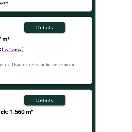
Details
7 m²
iz
von privat
eben mit Bäumen. Romantisches Flair mit
Details
ck: 1.560 m²