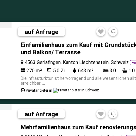
auf Anfrage
Einfamilienhaus zum Kauf mit Grundstück
und Balkon/ Terrasse
4563 Gerlafingen, Kanton Liechtenstein, Schweiz
vo
270 m²
5.0 Zi
643 m²
3.0
1.0
Die Infrasturktur ist hervorragend und alle wesentlichen al
erreichbar. ...
Privatanbieter in
auf Anfrage
Mehrfamilienhaus zum Kauf renovierungs