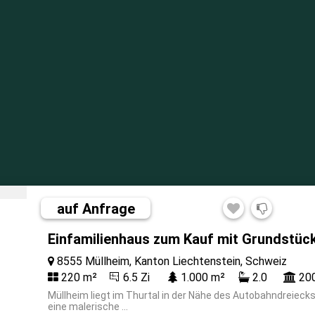
auf Anfrage
Einfamilienhaus zum Kauf mit Grundstück
8555 Müllheim, Kanton Liechtenstein, Schweiz
220 m²
6.5 Zi
1.000 m²
2.0
20
Müllheim liegt im Thurtal in der Nähe des Autobahndreiec
eine malerische ...