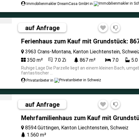
Immobilienmakler DreamCasa GmbH in
auf Anfrage
Ferienhaus zum Kauf mit Grundstück: 86
3963 Crans-Montana, Kanton Liechtenstein, Schwe
350 m²
7.0 Zi
867 m²
7.0
5.0
Ruhige Lage Die Parzelle liegt an einem kleinen Bach, umg
fantastischer ...
Privatanbieter in
auf Anfrage
Mehrfamilienhaus zum Kauf mit Grundstü
8594 Güttingen, Kanton Liechtenstein, Schweiz
1.560 m²