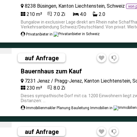
8238 Büsingen, Kanton Liechtenstein, Schweiz
von p
210 m²
7.0 Zi
4.0
2.0
Bungalow in exclusiver Lage direkt am Rhein nahe Schaffha
Verkehrsanbindung Schweiz/Deutschland. Von privat. Weiter
Privatanbieter in
auf Anfrage
Bauernhaus zum Kauf
7231 Jenaz / Pragg-Jenaz, Kanton Liechtenstein, S
230 m²
8.0 Zi
Dieses sympathische Dorf mit ca. 1200 Einwohnern liegt z
Distanzen: ...
Immobilienmakler Planung Bauleitung Immobilien in
auf Anfrage