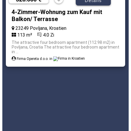
Details
4-Zimmer-Wohnung zum Kauf mit
Balkon/ Terrasse
23249 Povljana, Kroatien
113 m²
4.0 Zi
The attractive four bedroom apartment (112.98 m2) in
Povljana, Croatia The attractive four bedroom apartment
in ...
Firma Opereta d.o.o. in