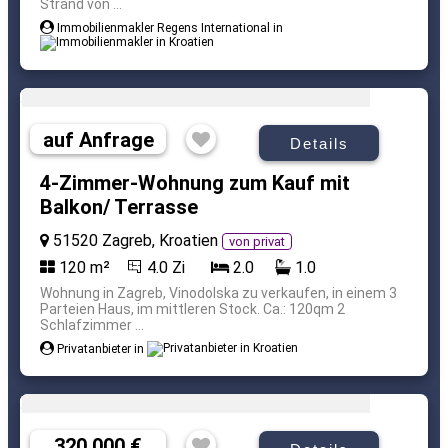
Strand von ...
Immobilienmakler Regens International in
auf Anfrage
Details
4-Zimmer-Wohnung zum Kauf mit
Balkon/ Terrasse
51520 Zagreb, Kroatien
von privat
120 m²
4.0 Zi
2.0
1.0
Wohnung in Zagreb, Vinodolska zu verkaufen, in einem 3
Parteien Haus, im mittleren Stock. Ca.: 120qm 2
Schlafzimmer ...
Privatanbieter in
320.000 €