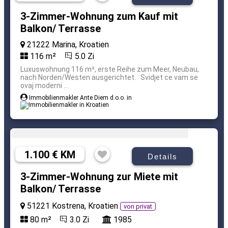
3-Zimmer-Wohnung zum Kauf mit
Balkon/ Terrasse
21222 Marina, Kroatien
116 m²
5.0 Zi
Luxuswohnung 116 m², erste Reihe zum Meer, Neubau,
nach Norden/Westen ausgerichtet. Svidjet ce vam se
ovaj moderni ...
Immobilienmakler Ante Diem d.o.o. in
1.100 € KM
Details
3-Zimmer-Wohnung zur Miete mit
Balkon/ Terrasse
51221 Kostrena, Kroatien
von privat
80 m²
3.0 Zi
1985