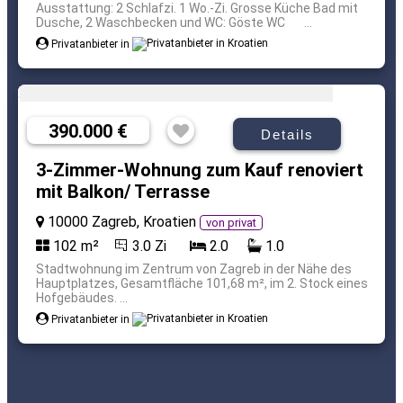
Ausstattung: 2 Schlafzi. 1 Wo.-Zi. Grosse Küche Bad mit
Dusche, 2 Waschbecken und WC: Göste WC ...
Privatanbieter in
390.000 €
Details
3-Zimmer-Wohnung zum Kauf renoviert
mit Balkon/ Terrasse
10000 Zagreb, Kroatien
von privat
102 m²
3.0 Zi
2.0
1.0
Stadtwohnung im Zentrum von Zagreb in der Nähe des
Hauptplatzes, Gesamtfläche 101,68 m², im 2. Stock eines
Hofgebäudes. ...
Privatanbieter in