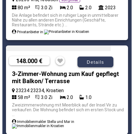
80 m²
3.0 Zi
2.0
2.0
2023
Die Anlage befindet sich in ruhiger Lage in unmittelbarer
Nähe zu allen anderen Einrichtungen (Geschäfte,
Restaurants, Strände etc.) ...
Privatanbieter in
148.000 €
Details
3-Zimmer-Wohnung zum Kauf gepflegt
mit Balkon/ Terrasse
23234 23234, Kroatien
58 m²
3.0 Zi
2.0
1.0
Zweizimmerwohnung mit Meerblick auf der Insel Vir zu
verkaufen. Die Wohnung befindet sich im ersten Stock und
...
Immobilienmakler Stella und Mar in