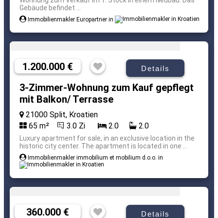
Wohnung zum Verkauf im 1. Stock in einem Neubau. Das
Gebäude befindet ...
Immobilienmakler Europartner in
1.200.000 €
Details
3-Zimmer-Wohnung zum Kauf gepflegt
mit Balkon/ Terrasse
21000 Split, Kroatien
65 m²
3.0 Zi
2.0
2.0
Luxury apartment for sale, in an exclusive location in the
historic city center. The apartment is located in one ...
Immobilienmakler immobilium et mobilium d.o.o. in
360.000 €
Details