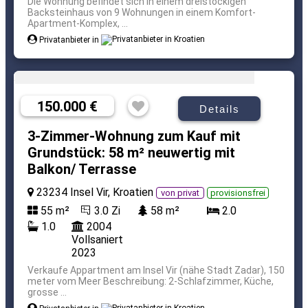
Die Wohnung befindet sich in einem dreistöckigen
Backsteinhaus von 9 Wohnungen in einem Komfort-
Apartment-Komplex, ...
Privatanbieter in
150.000 €
Details
3-Zimmer-Wohnung zum Kauf mit
Grundstück: 58 m² neuwertig mit
Balkon/ Terrasse
23234 Insel Vir, Kroatien
von privat
provisionsfrei
55 m²
3.0 Zi
58 m²
2.0
1.0
2004
Vollsaniert
2023
Verkaufe Appartment am Insel Vir (nähe Stadt Zadar), 150
meter vom Meer Beschreibung: 2-Schlafzimmer, Küche,
grosse ...