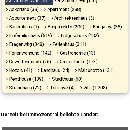
3-Zimmer-Whg (44)
4-Zimmer-Whg (10)
Ackerland (38)
Apartment (288)
Appartement (37)
Architektenhaus (3)
Bauernhaus (7)
Bauprojekte (205)
Bungalow (38)
Einfamilienhaus (619)
Erdgeschoss (182)
Etagenwhg (348)
Ferienhaus (311)
Ferienwohnung (142)
Gastronomie (13)
Gewerbeimmob. (26)
Grundstücke (173)
Hotels (41)
Landhaus (24)
Maisonette (131)
Penthouse (139)
Stadthaus (60)
Strandhaus (22)
Terrasse (4)
Villa (1.208)
Derzeit bei Immozentral beliebte Länder: