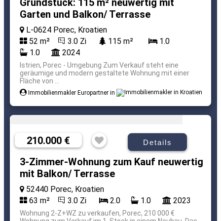
Grundstück: 115 m² neuwertig mit
Garten und Balkon/ Terrasse
L-0624 Porec, Kroatien
52 m²
3.0 Zi
115 m²
1.0
1.0
2024
Istrien, Porec - Umgebung Zum Verkauf steht eine
geräumige und modern gestaltete Wohnung mit einer
Fläche von ...
Immobilienmakler Europartner in
210.000 €
Details
3-Zimmer-Wohnung zum Kauf neuwertig
mit Balkon/ Terrasse
52440 Porec, Kroatien
63 m²
3.0 Zi
2.0
1.0
2023
Wohnung 2-Z+WZ zu verkaufen, Porec, 210 000 €