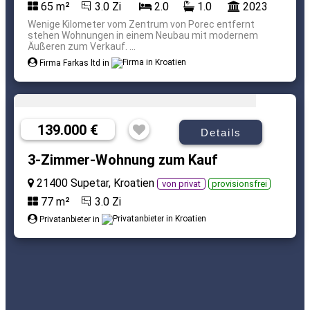
65 m²
3.0 Zi
2.0
1.0
2023
Wenige Kilometer vom Zentrum von Porec entfernt
stehen Wohnungen in einem Neubau mit modernem
Äußeren zum Verkauf. ...
Firma Farkas ltd in
139.000 €
Details
3-Zimmer-Wohnung zum Kauf
21400 Supetar, Kroatien
von privat
provisionsfrei
77 m²
3.0 Zi
Privatanbieter in