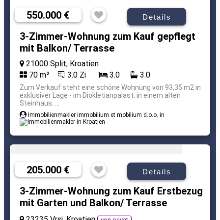
550.000 €
Details
3-Zimmer-Wohnung zum Kauf gepflegt
mit Balkon/ Terrasse
21000 Split, Kroatien
70 m²
3.0 Zi
3.0
3.0
Zum Verkauf steht eine schöne Wohnung von 93,35 m2 in
exklusiver Lage - im Diokletianpalast, in einem alten
Steinhaus. ...
Immobilienmakler immobilium et mobilium d.o.o. in
205.000 €
Details
3-Zimmer-Wohnung zum Kauf Erstbezug
mit Garten und Balkon/ Terrasse
23235 Vrsi, Kroatien
von privat