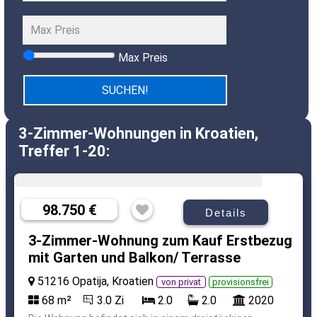
Max Preis
3-Zimmer-Wohnungen in Kroatien,
Treffer 1-20:
98.750 €
Details
3-Zimmer-Wohnung zum Kauf Erstbezug
mit Garten und Balkon/ Terrasse
51216 Opatija, Kroatien
von privat
provisionsfrei
68 m²
3.0 Zi
2.0
2.0
2020