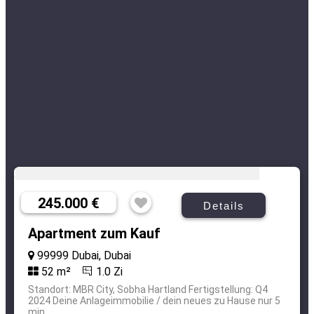
245.000 €
Details
Apartment zum Kauf
99999 Dubai, Dubai
52 m²
1.0 Zi
Standort: MBR City, Sobha Hartland Fertigstellung: Q4
2024 Deine Anlageimmobilie / dein neues zu Hause nur 5
min ...