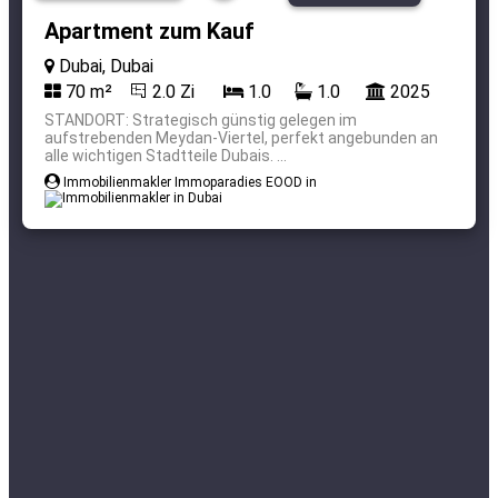
Apartment zum Kauf
Dubai, Dubai
70 m²
2.0 Zi
1.0
1.0
2025
STANDORT: Strategisch günstig gelegen im
aufstrebenden Meydan-Viertel, perfekt angebunden an
alle wichtigen Stadtteile Dubais. ...
Immobilienmakler Immoparadies EOOD in