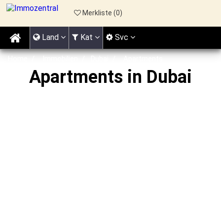
Merkliste (
0
)
Land
Kat
Svc
Home
Immobilien
Dubai
Apartments
Apartments in Dubai