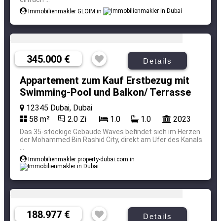
Immobilienmakler GLOIM in
345.000 €
Details
Appartement zum Kauf Erstbezug mit
Swimming-Pool und Balkon/ Terrasse
12345 Dubai, Dubai
58 m²
2.0 Zi
1.0
1.0
2023
Das 35-stöckige Gebäude Waves befindet sich im Herzen
der Mohammed Bin Rashid City, direkt am Ufer des Kanals.
...
Immobilienmakler property-dubai.com in
188.977 €
Details