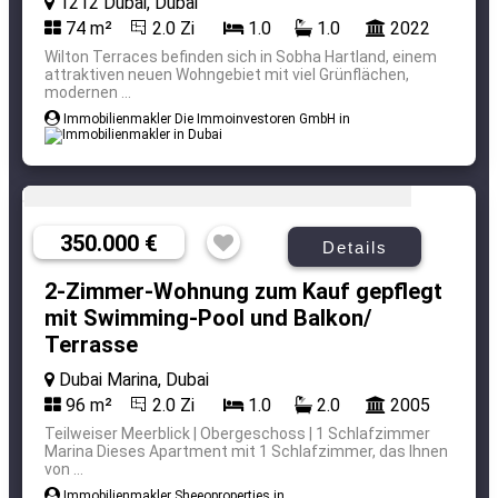
1212 Dubai, Dubai
74 m²
2.0 Zi
1.0
1.0
2022
Wilton Terraces befinden sich in Sobha Hartland, einem
attraktiven neuen Wohngebiet mit viel Grünflächen,
modernen ...
Immobilienmakler Die Immoinvestoren GmbH in
350.000 €
Details
2-Zimmer-Wohnung zum Kauf gepflegt
mit Swimming-Pool und Balkon/
Terrasse
Dubai Marina, Dubai
96 m²
2.0 Zi
1.0
2.0
2005
Teilweiser Meerblick | Obergeschoss | 1 Schlafzimmer
Marina Dieses Apartment mit 1 Schlafzimmer, das Ihnen
von ...
Immobilienmakler Sheeoproperties in