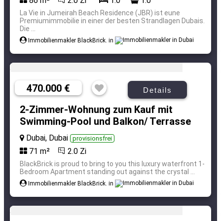
86 m²
2.0 Zi
1.0
1.0
La Vie in Jumeirah Beach Residence (JBR) ist eune
Premiumimmobilie in einer der besten Strandlagen Dubais.
Die ...
Immobilienmakler BlackBrick. in
470.000 €
Details
2-Zimmer-Wohnung zum Kauf mit
Swimming-Pool und Balkon/ Terrasse
Dubai, Dubai
provisionsfrei
71 m²
2.0 Zi
BlackBrick is proud to bring to you this luxury waterfront 1-
Bedroom Apartment standing out against the crystal ...
Immobilienmakler BlackBrick. in