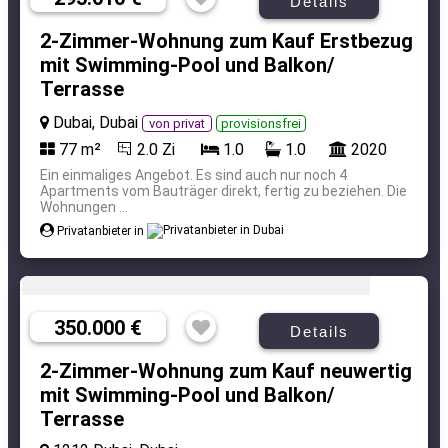
Details
2-Zimmer-Wohnung zum Kauf Erstbezug
mit Swimming-Pool und Balkon/
Terrasse
Dubai, Dubai
von privat
provisionsfrei
77 m²
2.0 Zi
1.0
1.0
2020
Ein einmaliges Angeb­ot. Es sind auch nur noch 4
Apartments vom Bauträger direkt, fertig zu beziehen. Die
Wohnungen ...
Privatanbieter in
350.000 €
Details
2-Zimmer-Wohnung zum Kauf neuwertig
mit Swimming-Pool und Balkon/
Terrasse