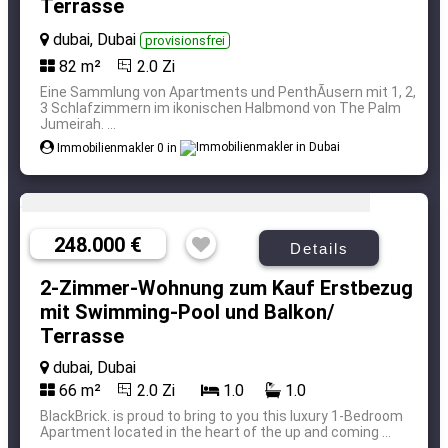
Terrasse
dubai, Dubai
provisionsfrei
82 m²
2.0 Zi
Eine Sammlung von Apartments und PenthÃusern mit 1, 2,
3 Schlafzimmern im ikonischen Halbmond von The Palm
Jumeirah. ...
Immobilienmakler 0 in
248.000 €
Details
2-Zimmer-Wohnung zum Kauf Erstbezug
mit Swimming-Pool und Balkon/
Terrasse
dubai, Dubai
66 m²
2.0 Zi
1.0
1.0
BlackBrick. is proud to bring to you this luxury 1-Bedroom
Apartment located in the heart of the up and coming ...