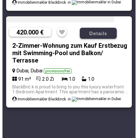
Immobilienmakler BlackBrick. in
420.000 €
Details
2-Zimmer-Wohnung zum Kauf Erstbezug
mit Swimming-Pool und Balkon/
Terrasse
Dubai, Dubai
provisionsfrei
91 m²
2.0 Zi
1.0
1.0
BlackBric k is proud to bring to you this luxury waterfront
1-Bedroom Apartment. This apartment has a panoramic ...
Immobilienmakler BlackBrick. in