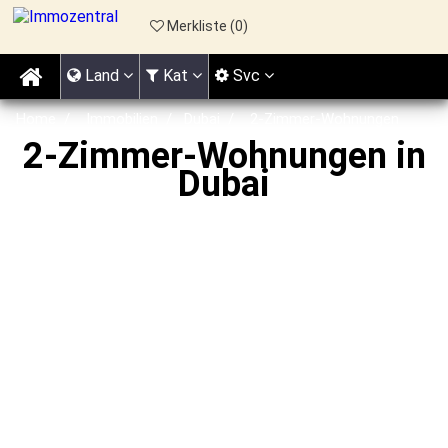
Merkliste (
0
)
Land
Kat
Svc
Home
Immobilien
Dubai
2-Zimmer-Wohnungen
2-Zimmer-Wohnungen in
Dubai