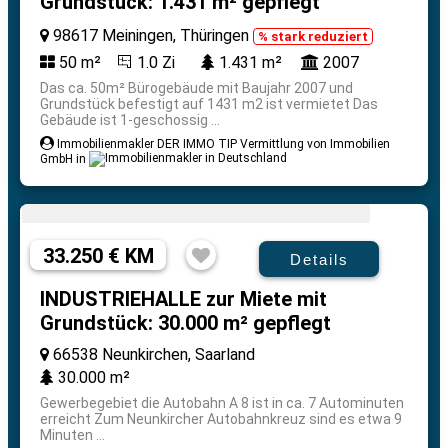
Grundstück: 1.431 m² gepflegt
98617 Meiningen, Thüringen
% stark reduziert
50 m²
1.0 Zi
1.431 m²
2007
Das ca. 50m² Bürogebäude mit Baujahr 2007 und
Grundstück befestigt auf 1431 m2 ist vermietet Das
Gebäude ist 1-geschossig ...
Immobilienmakler DER IMMO TIP Vermittlung von Immobilien
GmbH in
33.250 € KM
Details
INDUSTRIEHALLE zur Miete mit
Grundstück: 30.000 m² gepflegt
66538 Neunkirchen, Saarland
30.000 m²
Gewerbegebiet die Autobahn A 8 ist in ca. 7 Autominuten
erreicht Zum Neunkircher Autobahnkreuz sind es etwa 9
Minuten ...