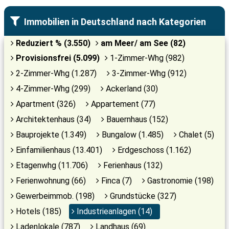
Immobilien in Deutschland nach Kategorien
Reduziert % (3.550)
am Meer/ am See (82)
Provisionsfrei (5.099)
1-Zimmer-Whg (982)
2-Zimmer-Whg (1.287)
3-Zimmer-Whg (912)
4-Zimmer-Whg (299)
Ackerland (30)
Apartment (326)
Appartement (77)
Architektenhaus (34)
Bauernhaus (152)
Bauprojekte (1.349)
Bungalow (1.485)
Chalet (5)
Einfamilienhaus (13.401)
Erdgeschoss (1.162)
Etagenwhg (11.706)
Ferienhaus (132)
Ferienwohnung (66)
Finca (7)
Gastronomie (198)
Gewerbeimmob. (198)
Grundstücke (327)
Hotels (185)
Industrieanlagen (14)
Ladenlokale (787)
Landhaus (69)