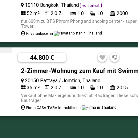
10110 Bangkok, Thailand
von privat
52 m²
2.0 Zi
1.0
1.0
2000
nur 600m zu BTS Phrom Phong and shoping center - super 
Tower ...
Privatanbieter in
44.800 €
2-Zimmer-Wohnung zum Kauf mit Swimmi
20150 Pattaya / Jomtien, Thailand
35 m²
2.0 Zi
1.0
1.0
2015
Verkauf ohne Maklergebühr direkt ab Bauträger . Diese s
Bauträger ...
Firma CASA TARA Immobilien in