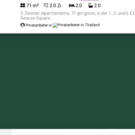
71 m²
2.0 Zi
2.0
2.0
2-Zimmer-Aparttements, 71 qm gross, in der 1., 5. und 6.
Seacon Square. ...
Privatanbieter in