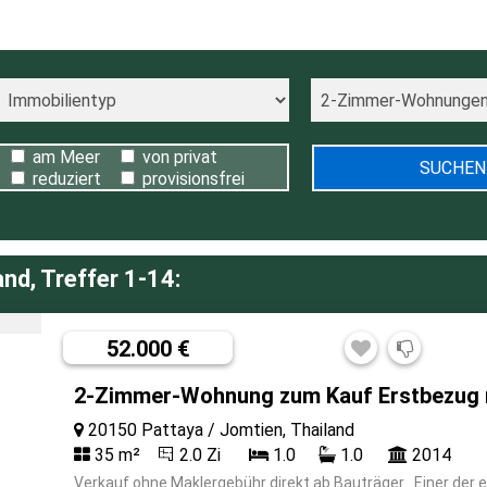
am Meer
von privat
reduziert
provisionsfrei
d, Treffer 1-14:
52.000 €
2-Zimmer-Wohnung zum Kauf Erstbezug 
20150 Pattaya / Jomtien, Thailand
35 m²
2.0 Zi
1.0
1.0
2014
Verkauf ohne Maklergebühr direkt ab Bauträger . Einer der e