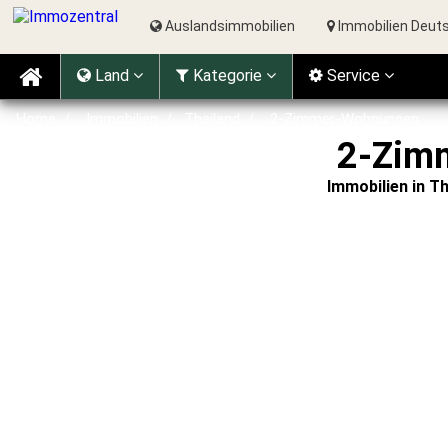
Auslandsimmobilien
Immobilien Deut
Land
Kat
egorie
Service
Home
Immobilien
Thailand
2-Zimmer-Wohnungen
2-Zimm
Immobilien in T