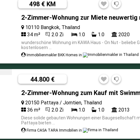
498 € KM
2-Zimmer-Wohnung zur Miete neuwertig 
10110 Bangkok, Thailand
34 m²
2.0 Zi
1.0
1.0
2020
wunderschöne Wohnung im KAWA Haus - On Nut - beliebe G
kostenlosem ...
Immobilienmakler BKK Homes in
44.800 €
2-Zimmer-Wohnung zum Kauf mit Swimmi
20150 Pattaya / Jomtien, Thailand
36 m²
2.0 Zi
1.0
1.0
2013
Diese solide gebauten Wohnungen einer Baugesellschaft mit
Pattaya bieten ...
Firma CASA TARA Immobilien in