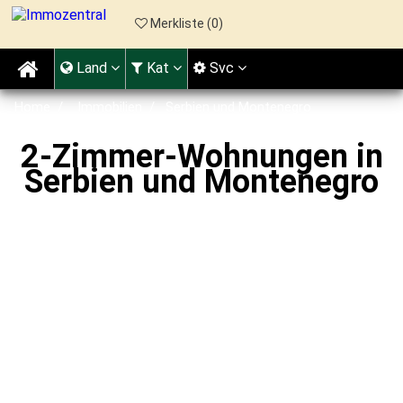
Merkliste (
0
)
Land
Kat
Svc
Home
Immobilien
Serbien und Montenegro
2-Zimmer-Wohnungen
2-Zimmer-Wohnungen in
Serbien und Montenegro