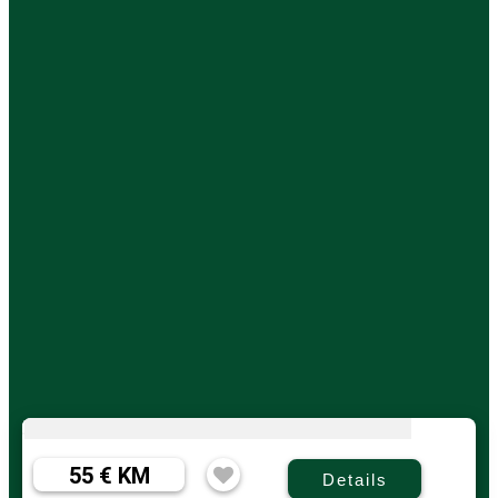
55 € KM
Details