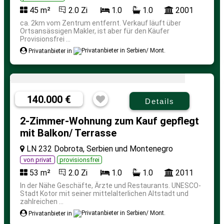
45 m²
2.0 Zi
1.0
1.0
2001
ca. 2km vom Zentrum entfernt. Verkauf läuft über
Ortsansässigen Makler, ist aber für den Käufer
Provisionsfrei ...
Privatanbieter in
140.000 €
Details
2-Zimmer-Wohnung zum Kauf gepflegt
mit Balkon/ Terrasse
LN 232 Dobrota, Serbien und Montenegro
von privat
provisionsfrei
53 m²
2.0 Zi
1.0
1.0
2011
In der Nähe Geschäfte, Ärzte und Restaurants. UNESCO-
Stadt Kotor mit seiner mittelalterlichen Altstadt und
zahlreichen ...
Privatanbieter in