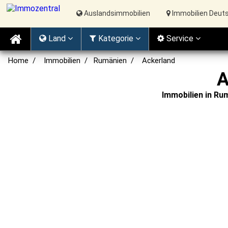
Auslandsimmobilien
Immobilien Deut
Land
Kat
egorie
Service
Home
Immobilien
Rumänien
Ackerland
A
Immobilien in Ru