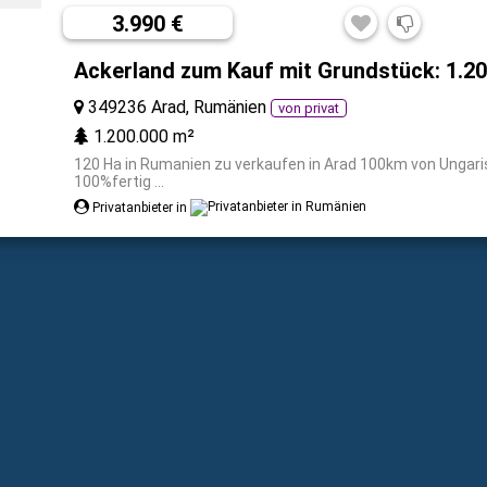
3.990 €
Ackerland zum Kauf mit Grundstück: 1.2
349236 Arad, Rumänien
von privat
1.200.000 m²
120 Ha in Rumanien zu verkaufen in Arad 100km von Ungari
100%fertig ...
Privatanbieter in