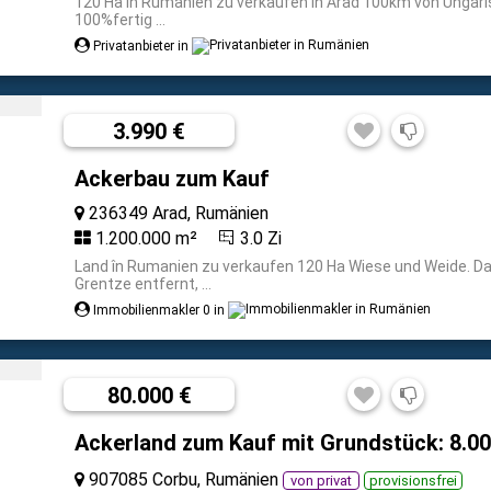
120 Ha in Rumanien zu verkaufen in Arad 100km von Ungari
100%fertig ...
Privatanbieter in
3.990 €
Ackerbau zum Kauf
236349 Arad, Rumänien
1.200.000 m²
3.0 Zi
Land în Rumanien zu verkaufen 120 Ha Wiese und Weide. Da
Grentze entfernt, ...
Immobilienmakler 0 in
80.000 €
Ackerland zum Kauf mit Grundstück: 8.0
907085 Corbu, Rumänien
von privat
provisionsfrei