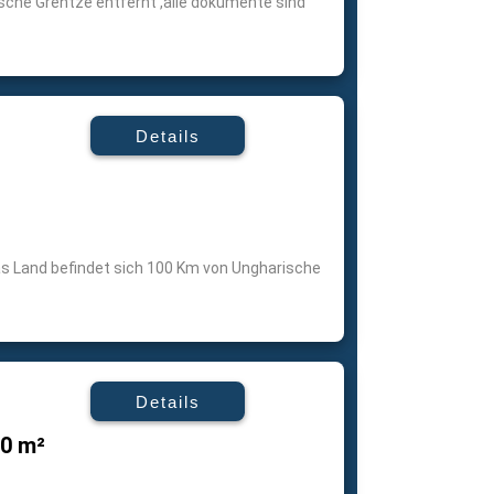
sche Grentze entfernt ,alle dokumente sind
Details
s Land befindet sich 100 Km von Ungharische
Details
00 m²