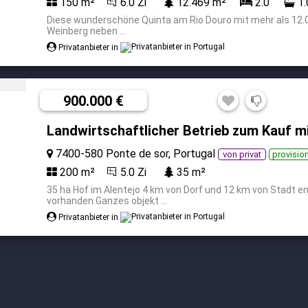
150 m²
6.0 Zi
12.469 m²
2.0
1.
Diese wunderschöne Quinta am Rio Douro mit mehr als 12.
Weinberg neben ...
Privatanbieter in
900.000 €
Landwirtschaftlicher Betrieb zum Kauf m
7400-580 Ponte de sor, Portugal
von privat
provision
200 m²
5.0 Zi
35 m²
35 ha Hof im Alentejo 4 km von Dorf und 12 km von Stadt 
vorhanden.Ganzes objekt ...
Privatanbieter in