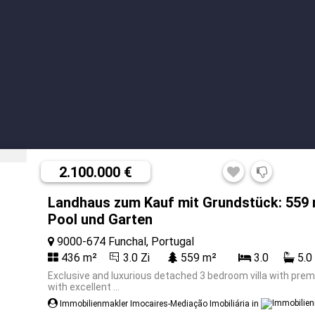
2.100.000 €
Landhaus zum Kauf mit Grundstück: 559
Pool und Garten
9000-674 Funchal, Portugal
436 m²
3.0 Zi
559 m²
3.0
5.0
Exclusive and luxurious detached 3 bedroom villa with premi
with excellent ...
Immobilienmakler Imocaires-Mediação Imobiliária in