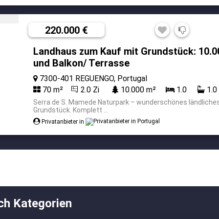
220.000 €
Landhaus zum Kauf mit Grundstück: 10.0
und Balkon/ Terrasse
7300-401 REGUENGO, Portugal
70 m²
2.0 Zi
10.000 m²
1.0
1.0
Serra de S. Mamede Naturpark – wunderschönes ländlich
Grundstück. Komplett ...
Privatanbieter in
ch Kategorien