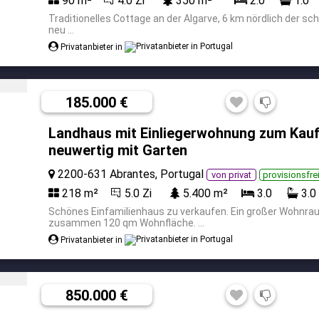
90 m²
4.0 Zi
350 m²
2.0
1.0
Traditionelles Cottage an der Algarve, 6 km nördlich der sc
neu ...
Privatanbieter in
185.000 €
Landhaus mit Einliegerwohnung zum Kauf
neuwertig mit Garten
2200-631 Abrantes, Portugal
von privat
provisionsfre
218 m²
5.0 Zi
5.400 m²
3.0
3.0
Schönes Einfamilienhaus zu verkaufen. Ein großer Wohnra
zusammen 120 qm Wohnfläche. ...
Privatanbieter in
850.000 €