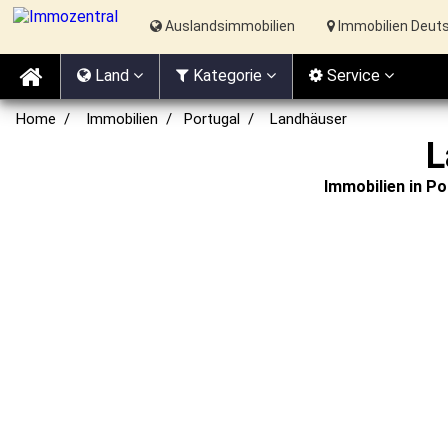
Auslandsimmobilien
Immobilien Deut
Land
Kat
egorie
Service
Home
Immobilien
Portugal
Landhäuser
L
Immobilien in P