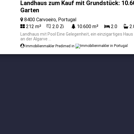
Landhaus zum Kauf mit Grundstück: 10.
Garten
8400 Carvoeiro, Portugal
212 m²
2.0 Zi
10.600 m²
2.0
2.
Landhaus mit Pool Eine Gelegenheit, ein einzigartiges Hau
an der Algarve ...
Immobilienmakler Predimed in