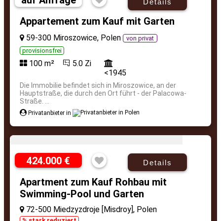
auf Anfrage
Details
Appartement zum Kauf mit Garten
59-300 Miroszowice, Polen
von privat
provisionsfrei
100 m²
5.0 Zi
<1945
Die Immobilie befindet sich in Miroszowice, an der
Hauptstraße, die durch den Ort führt - der Palacowa-
Straße. ...
Privatanbieter in
424.000 €
Details
Apartment zum Kauf Rohbau mit
Swimming-Pool und Garten
72-500 Miedzyzdroje [Misdroy], Polen
% stark reduziert