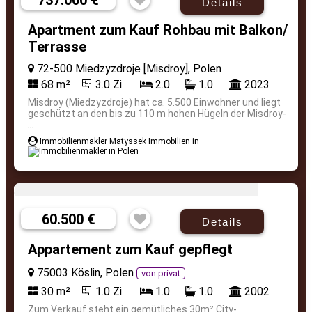
737.000 €
Details
Apartment zum Kauf Rohbau mit Balkon/
Terrasse
72-500 Miedzyzdroje [Misdroy], Polen
68 m²
3.0 Zi
2.0
1.0
2023
Misdroy (Miedzyzdroje) hat ca. 5.500 Einwohner und liegt
geschützt an den bis zu 110 m hohen Hügeln der Misdroy-
...
Immobilienmakler Matyssek Immobilien in
60.500 €
Details
Appartement zum Kauf gepflegt
75003 Köslin, Polen
von privat
30 m²
1.0 Zi
1.0
1.0
2002
Zum Verkauf steht ein gemütliches 30m² City-