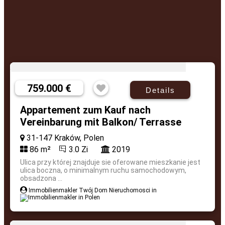
759.000 €
Details
Appartement zum Kauf nach
Vereinbarung mit Balkon/ Terrasse
31-147 Kraków, Polen
86 m²
3.0 Zi
2019
Ulica przy której znajduje sie oferowane mieszkanie jest
ulica boczna, o minimalnym ruchu samochodowym,
obsadzona ...
Immobilienmakler Twój Dom Nieruchomosci in