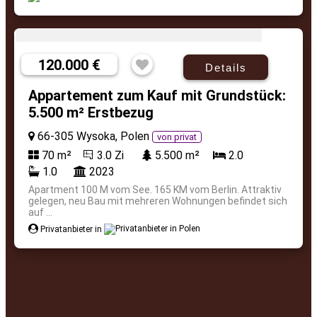
120.000 €
Details
Appartement zum Kauf mit Grundstück:
5.500 m² Erstbezug
66-305 Wysoka, Polen
von privat
70 m²
3.0 Zi
5.500 m²
2.0
1.0
2023
Apartment 100 M vom See. 165 KM vom Berlin. Attraktiv
gelegen, neu Bau mit mehreren Wohnungen befindet sich
auf ...
Privatanbieter in