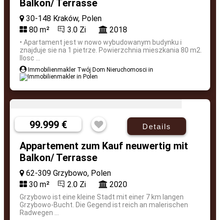
Balkon/ Terrasse
30-148 Kraków, Polen
80 m²
3.0 Zi
2018
• Apartament jest w nowo wybudowanym budynku i
znajduje sie na 1 pietrze. Powierzchnia mieszkania 80 m2.
Ilosc ...
Immobilienmakler Twój Dom Nieruchomosci in
99.999 €
Details
Appartement zum Kauf neuwertig mit
Balkon/ Terrasse
62-309 Grzybowo, Polen
30 m²
2.0 Zi
2020
Grzybowo ist eine kleine Stadt mit einer 7 km langen
Grzybowo-Bucht. Die Gegend ist reich an malerischen
Radwegen ...