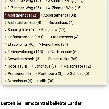
1-Zimmer-Whg (35)
2-Zimmer-Whg (147)
3-Zimmer-Whg (96)
4-Zimmer-Whg (15)
Apartment (112)
Appartement (184)
Architektenhaus (4)
Bauernhaus (4)
Bauprojekte (9)
Bungalow (17)
Einfamilienhaus (181)
Erdgeschoss (4)
Etagenwhg (46)
Ferienhaus (34)
Ferienwohnung (115)
Gastronomie (5)
Gewerbeimmob. (3)
Grundstücke (86)
Hotels (34)
Landhaus (6)
Maisonette (12)
Pensionen (8)
Penthouse (3)
Schloss (5)
Strandhaus (6)
Villa (38)
Derzeit bei Immozentral beliebte Länder: