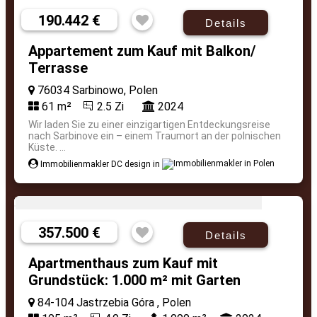
190.442 €
Details
Appartement zum Kauf mit Balkon/
Terrasse
76034 Sarbinowo, Polen
61 m²
2.5 Zi
2024
Wir laden Sie zu einer einzigartigen Entdeckungsreise
nach Sarbinove ein – einem Traumort an der polnischen
Küste. ...
Immobilienmakler DC design in
357.500 €
Details
Apartmenthaus zum Kauf mit
Grundstück: 1.000 m² mit Garten
84-104 Jastrzebia Góra , Polen