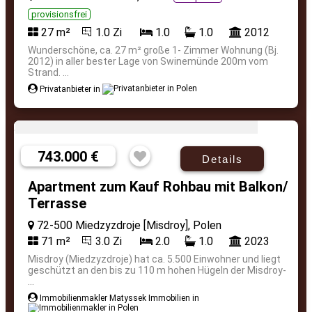
provisionsfrei
27 m²
1.0 Zi
1.0
1.0
2012
Wunderschöne, ca. 27 m² große 1- Zimmer Wohnung (Bj.
2012) in aller bester Lage von Swinemünde 200m vom
Strand. ...
Privatanbieter in
743.000 €
Details
Apartment zum Kauf Rohbau mit Balkon/
Terrasse
72-500 Miedzyzdroje [Misdroy], Polen
71 m²
3.0 Zi
2.0
1.0
2023
Misdroy (Miedzyzdroje) hat ca. 5.500 Einwohner und liegt
geschützt an den bis zu 110 m hohen Hügeln der Misdroy-
...
Immobilienmakler Matyssek Immobilien in