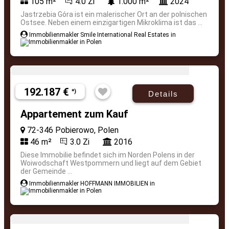
105 m²
4.0 Zi
1.000 m²
2024
Jastrzebia Góra ist ein malerischer Ort an der polnischen
Ostsee. Neben einem einzigartigen Mikroklima ist das ...
Immobilienmakler Smile International Real Estates in
192.187 €
*)
Details
Appartement zum Kauf
72-346 Pobierowo, Polen
46 m²
3.0 Zi
2016
Diese Immobilie befindet sich im Norden Polens in der
Woiwodschaft Westpommern und liegt auf dem Gebiet
der Gemeinde ...
Immobilienmakler HOFFMANN IMMOBILIEN in