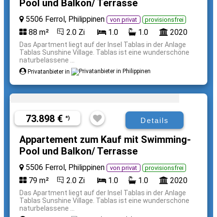
Pool und Balkon/ Terrasse
5506 Ferrol, Philippinen
von privat
provisionsfrei
88 m²
2.0 Zi
1.0
1.0
2020
Das Apartment liegt auf der Insel Tablas in der Anlage
Tablas Sunshine Village. Tablas ist eine wunderschöne
naturbelassene ...
Privatanbieter in
73.898 €
*)
Details
Appartement zum Kauf mit Swimming-
Pool und Balkon/ Terrasse
5506 Ferrol, Philippinen
von privat
provisionsfrei
79 m²
2.0 Zi
1.0
1.0
2020
Das Apartment liegt auf der Insel Tablas in der Anlage
Tablas Sunshine Village. Tablas ist eine wunderschöne
naturbelassene ...