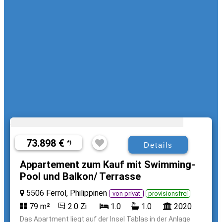
73.898 €
*)
Details
Appartement zum Kauf mit Swimming-
Pool und Balkon/ Terrasse
5506 Ferrol, Philippinen
von privat
provisionsfrei
79 m²
2.0 Zi
1.0
1.0
2020
Das Apartment liegt auf der Insel Tablas in der Anlage