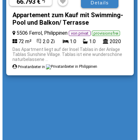
66.793 €
*)
Details
Appartement zum Kauf mit Swimming-
Pool und Balkon/ Terrasse
5506 Ferrol, Philippinen
von privat
provisionsfrei
72 m²
2.0 Zi
1.0
1.0
2020
Das Apartment liegt auf der Insel Tablas in der Anlage
Tablas Sunshine Village. Tablas ist eine wunderschöne
naturbelassene ...
Privatanbieter in