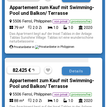
Appartement zum Kauf mit Swimming-
Pool und Balkon/ Terrasse
5506 Ferrol, Philippinen
von privat
provisionsfrei
79 m²
2.0 Zi
1.0
1.0
2020
Das Apartment liegt auf der Insel Tablas in der Anlage
Tablas Sunshine Village. Tablas ist eine wunderschöne
naturbelassene ...
Privatanbieter in
82.425 €
*)
Details
Appartement zum Kauf mit Swimming-
Pool und Balkon/ Terrasse
5506 Ferrol, Philippinen
von privat
provisionsfrei
88 m²
2.0 Zi
1.0
1.0
2020
Das Apartment liegt auf der Insel Tablas in der Anlage