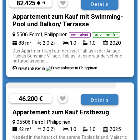
82.425 €
*)
Details
Appartement zum Kauf mit Swimming-
Pool und Balkon/ Terrasse
5506 Ferrol, Philippinen
von privat
provisionsfrei
88 m²
2.0 Zi
1.0
1.0
2020
Das Apartment liegt auf der Insel Tablas in der Anlage
Tablas Sunshine Village. Tablas ist eine wunderschöne
naturbelassene ...
Privatanbieter in
46.200 €
Details
Appartement zum Kauf Erstbezug
05506 Ferrol, Philippinen
42 m²
2.0 Zi
1.0
1.0
2025
Nestled in the heart of the serene Tablas Island, Majestic