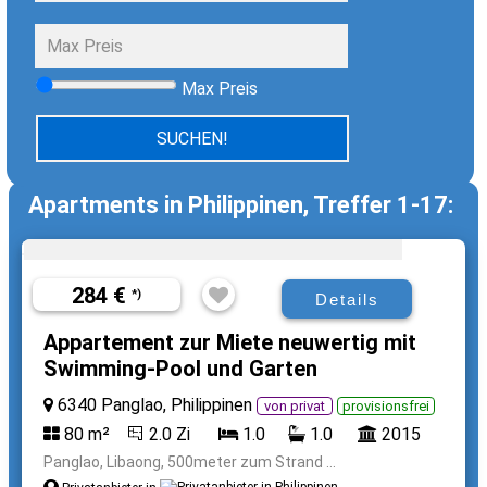
Max Preis
Apartments in Philippinen, Treffer 1-17:
284 €
*)
Details
Appartement zur Miete neuwertig mit
Swimming-Pool und Garten
6340 Panglao, Philippinen
von privat
provisionsfrei
80 m²
2.0 Zi
1.0
1.0
2015
Panglao, Libaong, 500meter zum Strand ...