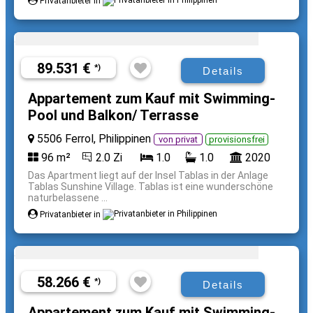
Privatanbieter in
89.531 €
*)
Details
Appartement zum Kauf mit Swimming-
Pool und Balkon/ Terrasse
5506 Ferrol, Philippinen
von privat
provisionsfrei
96 m²
2.0 Zi
1.0
1.0
2020
Das Apartment liegt auf der Insel Tablas in der Anlage
Tablas Sunshine Village. Tablas ist eine wunderschöne
naturbelassene ...
Privatanbieter in
58.266 €
*)
Details
Appartement zum Kauf mit Swimming-