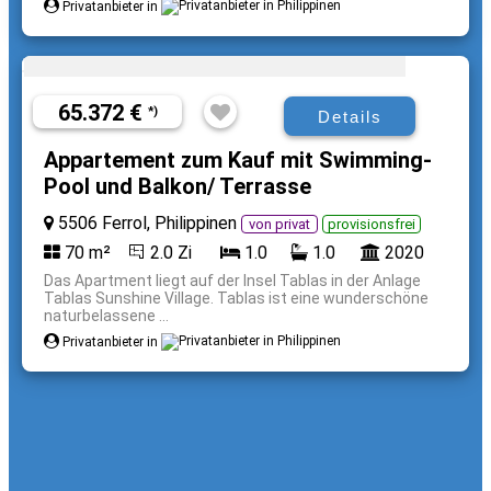
Privatanbieter in
65.372 €
*)
Details
Appartement zum Kauf mit Swimming-
Pool und Balkon/ Terrasse
5506 Ferrol, Philippinen
von privat
provisionsfrei
70 m²
2.0 Zi
1.0
1.0
2020
Das Apartment liegt auf der Insel Tablas in der Anlage
Tablas Sunshine Village. Tablas ist eine wunderschöne
naturbelassene ...
Privatanbieter in