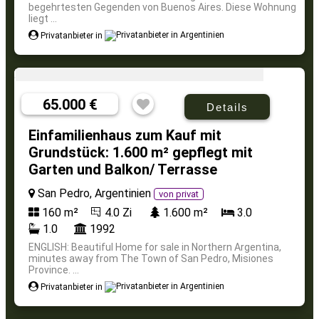
begehrtesten Gegenden von Buenos Aires. Diese Wohnung
liegt ...
Privatanbieter in
65.000 €
Details
Einfamilienhaus zum Kauf mit
Grundstück: 1.600 m² gepflegt mit
Garten und Balkon/ Terrasse
San Pedro, Argentinien
von privat
160 m²
4.0 Zi
1.600 m²
3.0
1.0
1992
ENGLISH: Beautiful Home for sale in Northern Argentina,
minutes away from The Town of San Pedro, Misiones
Province. ...
Privatanbieter in