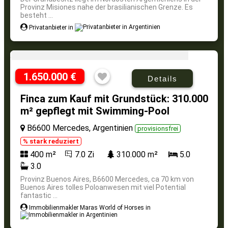
Provinz Misiones nahe der brasilianischen Grenze. Es
besteht ...
Privatanbieter in
1.650.000 €
Details
Finca zum Kauf mit Grundstück: 310.000
m² gepflegt mit Swimming-Pool
B6600 Mercedes, Argentinien
provisionsfrei
% stark reduziert
400 m²
7.0 Zi
310.000 m²
5.0
3.0
Provinz Buenos Aires, B6600 Mercedes, ca 70 km von
Buenos Aires tolles Poloanwesen mit viel Potential
fantastic ...
Immobilienmakler Maras World of Horses in