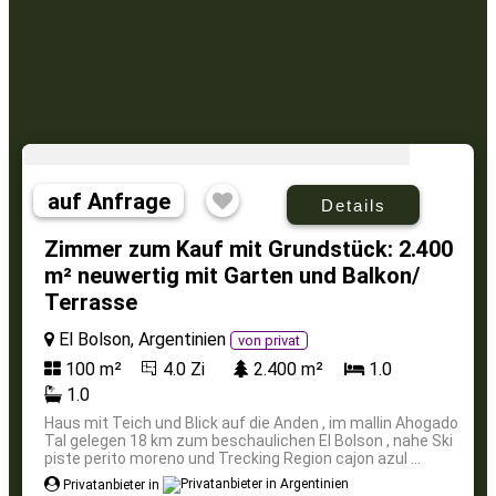
auf Anfrage
Details
Zimmer zum Kauf mit Grundstück: 2.400
m² neuwertig mit Garten und Balkon/
Terrasse
El Bolson, Argentinien
von privat
100 m²
4.0 Zi
2.400 m²
1.0
1.0
Haus mit Teich und Blick auf die Anden , im mallin Ahogado
Tal gelegen 18 km zum beschaulichen El Bolson , nahe Ski
piste perito moreno und Trecking Region cajon azul ...
Privatanbieter in