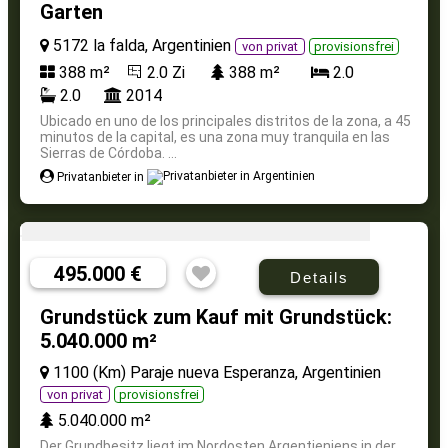
Garten
5172 la falda, Argentinien
von privat
provisionsfrei
388 m²
2.0 Zi
388 m²
2.0
2.0
2014
Ubicado en uno de los principales distritos de la zona, a 45
minutos de la capital, es una zona muy tranquila en las
Sierras de Córdoba. ...
Privatanbieter in
495.000 €
Details
Grundstück zum Kauf mit Grundstück:
5.040.000 m²
1100 (Km) Paraje nueva Esperanza, Argentinien
von privat
provisionsfrei
5.040.000 m²
Der Grundbesitz liegt im Nordosten Argentieniens in der