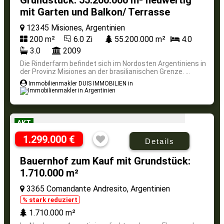
Grundstück: 55.200.000 m² neuwertig
mit Garten und Balkon/ Terrasse
12345 Misiones, Argentinien
200 m²
6.0 Zi
55.200.000 m²
4.0
3.0
2009
Die Rinderfarm befindet sich im Nordosten Argentiniens in
der Provinz Misiones an der brasilianischen Grenze. ...
Immobilienmakler DUIS IMMOBILIEN in
AKT
1.299.000 €
Details
Bauernhof zum Kauf mit Grundstück:
1.710.000 m²
3365 Comandante Andresito, Argentinien
% stark reduziert
1.710.000 m²