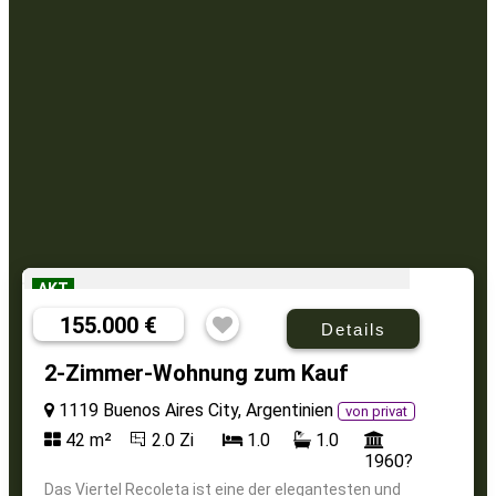
AKT
155.000 €
Details
2-Zimmer-Wohnung zum Kauf
1119 Buenos Aires City, Argentinien
von privat
42 m²
2.0 Zi
1.0
1.0
1960?
Das Viertel Recoleta ist eine der elegantesten und